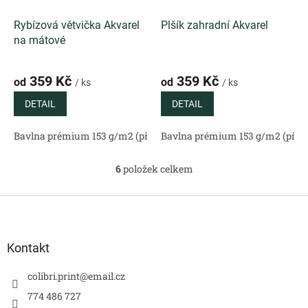
Rybízová větvička Akvarel
Plšík zahradní Akvarel
na mátové
359 Kč
359 Kč
od
od
/ ks
/ ks
DETAIL
DETAIL
Bavlna prémium 153 g/m2 (přírodní)
Bavlna prémium 153 g/m2 (příro
Bavlněný satén 130 g/m2 (
6
položek celkem
O
v
l
Z
á
á
d
p
a
a
Kontakt
c
t
í
í
colibri.print
@
email.cz
p
r
774 486 727
v