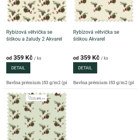
r
u
o
k
d
t
u
ů
k
Rybízová větvička se
Rybízová větvička se
t
šiškou a žaludy 2 Akvarel
šiškou Akvarel
ů
359 Kč
359 Kč
od
od
/ ks
/ ks
DETAIL
DETAIL
Bavlna prémium 153 g/m2 (přírodní)
Bavlna prémium 153 g/m2 (příro
Bavlněný satén 130 g/m2 (