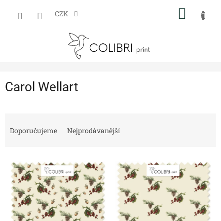
Přejít
NÁKUP
na
CZK
obsah
KOŠÍK
Carol Wellart
Ř
a
Doporučujeme
Nejprodávanější
z
e
V
n
ý
í
p
p
i
r
s
o
p
d