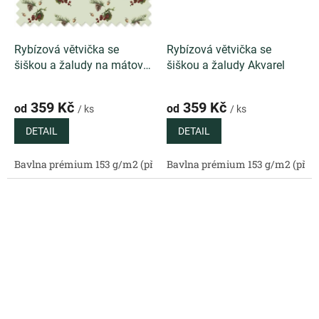
Rybízová větvička se
Rybízová větvička se
šiškou a žaludy na mátové
šiškou a žaludy Akvarel
Akvarel
359 Kč
359 Kč
od
od
/ ks
/ ks
DETAIL
DETAIL
Bavlna prémium 153 g/m2 (přírodní)
Bavlna prémium 153 g/m2 (příro
Bavlněný satén 130 g/m2 (