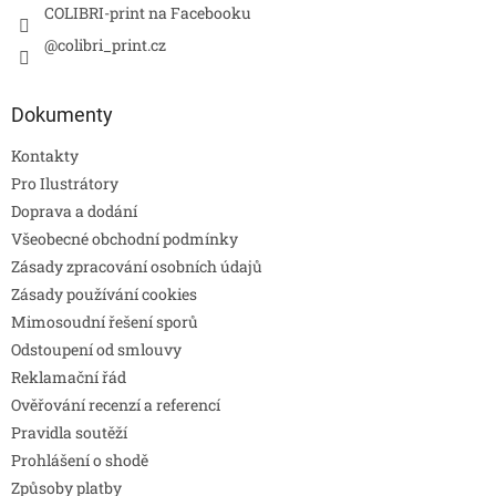
COLIBRI-print na Facebooku
k
y
@colibri_print.cz
v
ý
p
Dokumenty
i
s
Kontakty
u
Pro Ilustrátory
Doprava a dodání
Všeobecné obchodní podmínky
Zásady zpracování osobních údajů
Zásady používání cookies
Mimosoudní řešení sporů
Odstoupení od smlouvy
Reklamační řád
Ověřování recenzí a referencí
Pravidla soutěží
Prohlášení o shodě
Způsoby platby