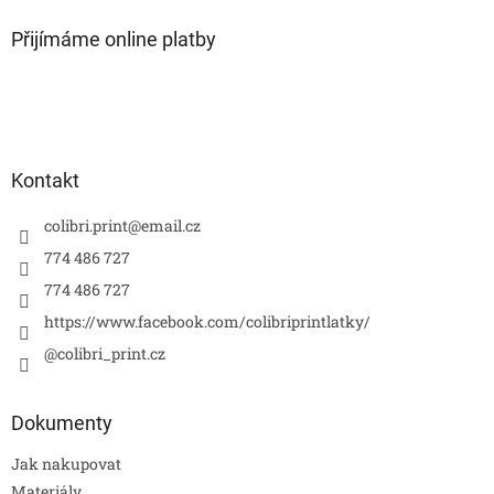
í
Přijímáme online platby
Kontakt
colibri.print
@
email.cz
774 486 727
774 486 727
https://www.facebook.com/colibriprintlatky/
@colibri_print.cz
Dokumenty
Jak nakupovat
Materiály