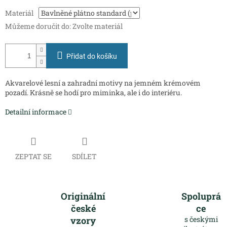
Měrná
Materiál
cena:
Můžeme doručit do:
Zvolte materiál
Přidat do košíku
Akvarelové lesní a zahradní motivy na jemném krémovém
pozadí. Krásně se hodí pro miminka, ale i do interiéru.
Detailní informace
ZEPTAT SE
SDÍLET
Originální
Spoluprá
české
ce
vzory
s českými