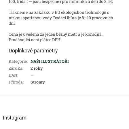
100, třída I — jsou bezpečné i pro miminka a děti do 3 let.
Tiskneme na zakázku v EU ekologickou technologií s
nízkou spotřebou vody. Dodací lhůta je 8–10 pracovních
dní.
Cena je uvedena za jeden běžný metr a je konečná.
Prodávající není plátce DPH.
Doplňkové parametry
Kategorie
:
NAŠI ILUSTRÁTOŘI
Záruka
:
2 roky
EAN
:
—
Příroda
:
Stromy
Z
á
p
a
Instagram
t