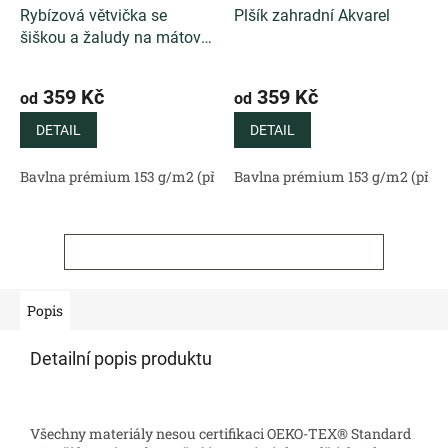
Rybízová větvička se
Plšík zahradní Akvarel
šiškou a žaludy na mátové
Akvarel
359 Kč
359 Kč
od
od
DETAIL
DETAIL
Bavlna prémium 153 g/m2 (přírodní)
Bavlna prémium 153 g/m2 (příro
Bavlněný satén 130 g/m2 (
ZOBRAZIT VŠECHNY SOUVISEJÍCÍ PRODUKTY
Popis
Detailní popis produktu
Všechny materiály nesou certifikaci OEKO-TEX® Standard