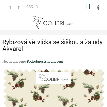
Přejít
NÁKUP
na
CZK
obsah
KOŠÍK
Rybízová větvička se šiškou a žaludy
Akvarel
Průměrné
Neohodnoceno
Podrobnosti hodnocení
hodnocení
produktu
je
0,0
z
5
hvězdiček.