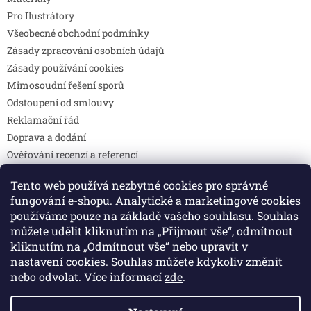
Pro Ilustrátory
Všeobecné obchodní podmínky
Zásady zpracování osobních údajů
Zásady používání cookies
Mimosoudní řešení sporů
Odstoupení od smlouvy
Reklamační řád
Doprava a dodání
Ověřování recenzí a referencí
Pravidla soutěží
Tento web používá nezbytné cookies pro správné
Prohlášení o shodě
fungování e-shopu. Analytické a marketingové cookies
Způsoby platby
používáme pouze na základě vašeho souhlasu. Souhlas
DOTAZY
můžete udělit kliknutím na „Přijmout vše“, odmítnout
Kontakty
kliknutím na „Odmítnout vše“ nebo upravit v
nastavení cookies. Souhlas můžete kdykoliv změnit
nebo odvolat. Více informací
zde
.
Vytvořil Shoptet