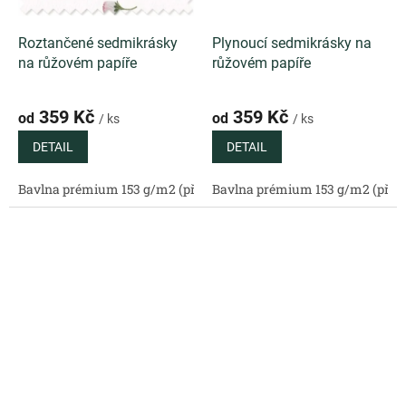
Roztančené sedmikrásky
Plynoucí sedmikrásky na
na růžovém papíře
růžovém papíře
359 Kč
359 Kč
od
od
/ ks
/ ks
DETAIL
DETAIL
Bavlna prémium 153 g/m2 (přírodní)
Bavlna prémium 153 g/m2 (příro
Bavlněný satén 130 g/m2 (