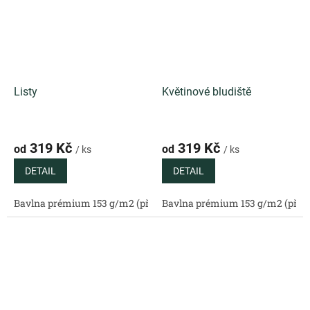
Listy
Květinové bludiště
319 Kč
319 Kč
od
od
/ ks
/ ks
DETAIL
DETAIL
Bavlna prémium 153 g/m2 (přírodní)
Bavlna prémium 153 g/m2 (příro
Bavlněný satén 130 g/m2 (