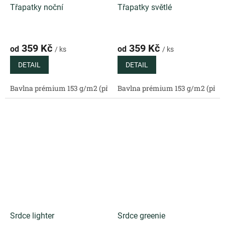
Třapatky noční
Třapatky světlé
359 Kč
359 Kč
od
od
/ ks
/ ks
DETAIL
DETAIL
Bavlna prémium 153 g/m2 (přírodní)
Bavlna prémium 153 g/m2 (příro
Bavlněný satén 130 g/m2 (
Srdce lighter
Srdce greenie