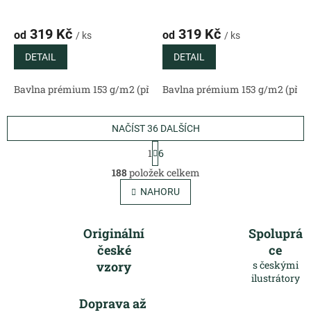
319 Kč
319 Kč
od
od
/ ks
/ ks
DETAIL
DETAIL
Bavlna prémium 153 g/m2 (přírodní)
Bavlna prémium 153 g/m2 (příro
Bavlněný satén 130 g/m2 (
NAČÍST 36 DALŠÍCH
S
1
6
t
O
r
188
položek celkem
v
á
l
NAHORU
n
á
k
o
d
v
a
Originální
Spoluprá
á
c
české
ce
n
í
í
vzory
s českými
p
ilustrátory
r
v
Doprava až
k