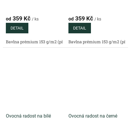
359 Kč
359 Kč
od
od
/ ks
/ ks
DETAIL
DETAIL
Bavlna prémium 153 g/m2 (přírodní)
Bavlna prémium 153 g/m2 (příro
Bavlněný satén 130 g/m2 (
Ovocná radost na bílé
Ovocná radost na černé