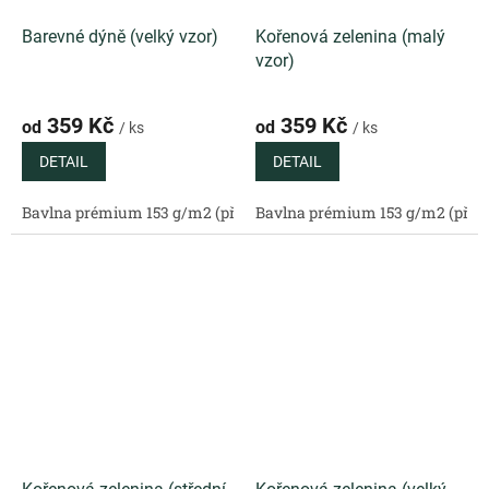
Barevné dýně (velký vzor)
Kořenová zelenina (malý
vzor)
359 Kč
359 Kč
od
od
/ ks
/ ks
DETAIL
DETAIL
Bavlna prémium 153 g/m2 (přírodní)
Bavlna prémium 153 g/m2 (příro
Bavlněný satén 130 g/m2 (