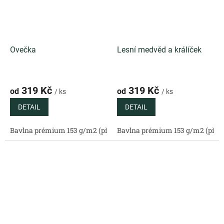
Ovečka
Lesní medvěd a králíček
319 Kč
319 Kč
od
od
/ ks
/ ks
DETAIL
DETAIL
Bavlna prémium 153 g/m2 (přírodní)
Bavlna prémium 153 g/m2 (příro
Bavlněný satén 130 g/m2 (