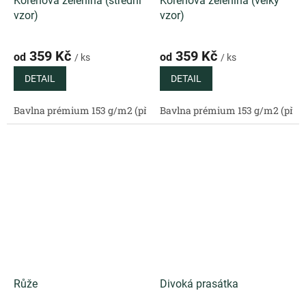
Kořenová zelenina (střední
Kořenová zelenina (velký
vzor)
vzor)
359 Kč
359 Kč
od
od
/ ks
/ ks
DETAIL
DETAIL
Bavlna prémium 153 g/m2 (přírodní)
Bavlna prémium 153 g/m2 (příro
Bavlněný satén 130 g/m2 (
Růže
Divoká prasátka