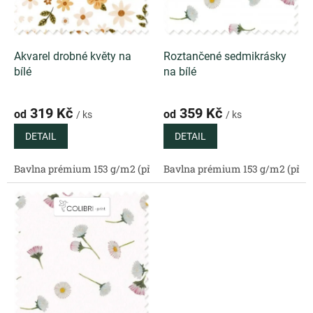
o
k
d
t
u
ů
k
Akvarel drobné květy na
Roztančené sedmikrásky
t
bílé
na bílé
ů
319 Kč
359 Kč
od
od
/ ks
/ ks
DETAIL
DETAIL
Bavlna prémium 153 g/m2 (přírodní)
Bavlna prémium 153 g/m2 (příro
Bavlněný satén 130 g/m2 (