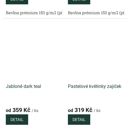
Bavlna prémium 153 g/m2 (přírodní)
Bavlna prémium 153 g/m2 (příro
Bavlněný satén 130 g/m2 (
Jabloně dark teal
Pastelové květinky zajíček
359 Kč
319 Kč
od
od
/ ks
/ ks
DETAIL
DETAIL