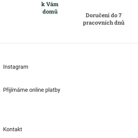
k Vám
y
domů
v
Doručení do 7
ý
pracovních dnů
p
i
s
u
Z
á
p
a
Instagram
t
í
Přijímáme online platby
Kontakt