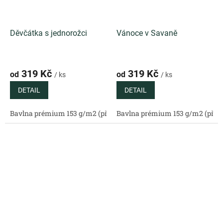
Děvčátka s jednorožci
Vánoce v Savaně
319 Kč
319 Kč
od
od
/ ks
/ ks
DETAIL
DETAIL
Bavlna prémium 153 g/m2 (přírodní)
Bavlna prémium 153 g/m2 (příro
Bavlněný satén 130 g/m2 (