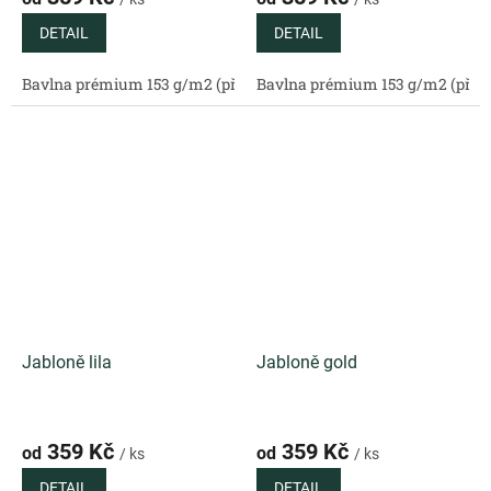
DETAIL
DETAIL
Bavlna prémium 153 g/m2 (přírodní)
Bavlna prémium 153 g/m2 (příro
Bavlněný satén 130 g/m2 (
Jabloně lila
Jabloně gold
359 Kč
359 Kč
od
od
/ ks
/ ks
DETAIL
DETAIL