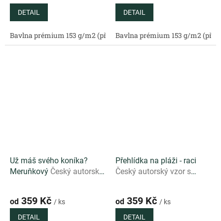
DETAIL
DETAIL
Bavlna prémium 153 g/m2 (přírodní)
Bavlna prémium 153 g/m2 (příro
Bavlněný satén 130 g/m2 (
Už máš svého koníka?
Přehlídka na pláži - raci
Meruňkový
Český autorský
Český autorský vzor s
vzor s pohádkovým
mořskými motivy a raky na
koníkem na meruňkovém
tmavém podkladu
359 Kč
359 Kč
od
od
/ ks
/ ks
podkladu
DETAIL
DETAIL