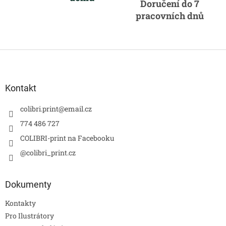
Doručení do 7
pracovních dnů
Z
á
p
a
Kontakt
t
í
colibri.print
@
email.cz
774 486 727
COLIBRI-print na Facebooku
@colibri_print.cz
Dokumenty
Kontakty
Pro Ilustrátory