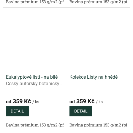
Bavlna prémium 153 g/m2 (přírodní)
Bavlna prémium 153 g/m2 (příro
Bavlněný satén 130 g/m2 (
Eukalyptové listí - na bílé
Kolekce Listy na hnědé
Český autorský botanický
vzor s eukalyptovými listy
na čistě bílém podkladu
359 Kč
359 Kč
od
od
/ ks
/ ks
DETAIL
DETAIL
Bavlna prémium 153 g/m2 (přírodní)
Bavlna prémium 153 g/m2 (příro
Bavlněný satén 130 g/m2 (