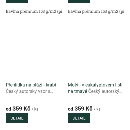
Bavlna prémium 153 g/m2 (přírodní)
Bavlna prémium 153 g/m2 (příro
Bavlněný satén 130 g/m2 (
Přehlídka na pláži - krabi
Motýli v eukalyptovém listí
Český autorský vzor s
na tmavé
Český autorský
výraznými kraby a letní
vzor s motýly a
atmosférou na světlém
eukalyptovým listím na
359 Kč
359 Kč
od
od
/ ks
/ ks
podkladu
elegantním tmavém
podkladu
DETAIL
DETAIL