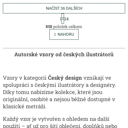
NAČÍST 36 DALŠÍCH
S
1
24
t
O
r
858
položek celkem
v
á
l
NAHORU
n
á
k
o
d
v
a
Autorské vzory od českých ilustrátorů
á
c
n
í
í
p
r
Vzory v kategorii
Český design
vznikají ve
v
k
spolupráci s českými ilustrátory a designéry.
y
Díky tomu nabízíme kolekce, které jsou
v
originální, osobité a nejsou běžně dostupné v
ý
p
klasické metráži.
i
s
Každý vzor je vytvořen s ohledem na další
u
použití – ať už pro šití oblečení, doplňků nebo