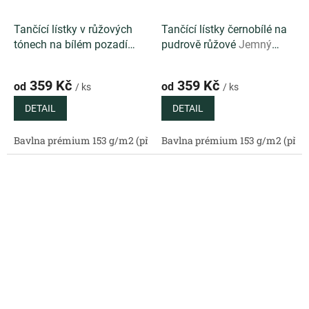
Tančící lístky v růžových
Tančící lístky černobílé na
tónech na bílém pozadí
pudrově růžové
Jemný
Autorský vzor s jemnými
autorský vzor s černobílými
růžovými lístky na bílém
lístky na pudrově růžovém
359 Kč
359 Kč
od
od
/ ks
/ ks
podkladu
podkladu
DETAIL
DETAIL
Bavlna prémium 153 g/m2 (přírodní)
Bavlna prémium 153 g/m2 (příro
Bavlněný satén 130 g/m2 (