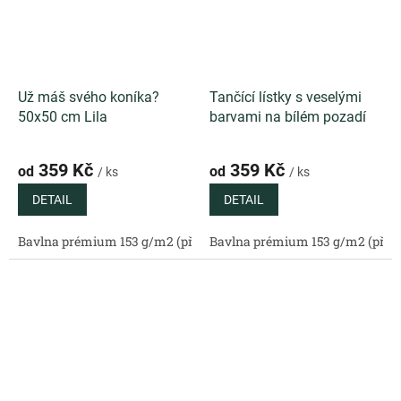
Už máš svého koníka?
Tančící lístky s veselými
50x50 cm Lila
barvami na bílém pozadí
359 Kč
359 Kč
od
od
/ ks
/ ks
DETAIL
DETAIL
Bavlna prémium 153 g/m2 (přírodní)
Bavlna prémium 153 g/m2 (příro
Bavlněný satén 130 g/m2 (