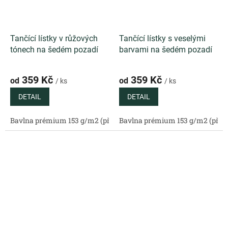
Tančící lístky v růžových
Tančící lístky s veselými
tónech na šedém pozadí
barvami na šedém pozadí
359 Kč
359 Kč
od
od
/ ks
/ ks
DETAIL
DETAIL
Bavlna prémium 153 g/m2 (přírodní)
Bavlna prémium 153 g/m2 (příro
Bavlněný satén 130 g/m2 (