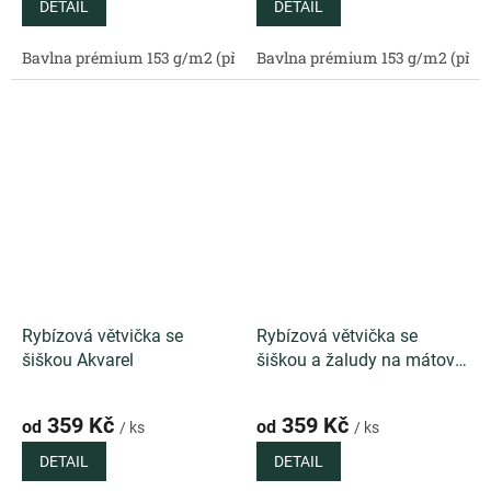
DETAIL
DETAIL
Bavlna prémium 153 g/m2 (přírodní)
Bavlna prémium 153 g/m2 (příro
Bavlněný satén 130 g/m2 (
Rybízová větvička se
Rybízová větvička se
šiškou Akvarel
šiškou a žaludy na mátové
Akvarel
359 Kč
359 Kč
od
od
/ ks
/ ks
DETAIL
DETAIL