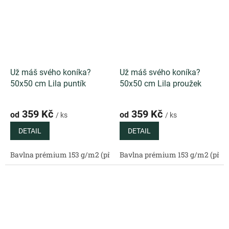
Už máš svého koníka?
Už máš svého koníka?
50x50 cm Lila puntík
50x50 cm Lila proužek
359 Kč
359 Kč
od
od
/ ks
/ ks
DETAIL
DETAIL
Bavlna prémium 153 g/m2 (přírodní)
Bavlna prémium 153 g/m2 (příro
Bavlněný satén 130 g/m2 (