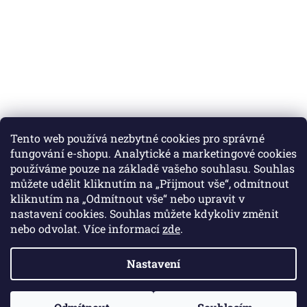
Tento web používá nezbytné cookies pro správné
fungování e-shopu. Analytické a marketingové cookies
používáme pouze na základě vašeho souhlasu. Souhlas
můžete udělit kliknutím na „Přijmout vše“, odmítnout
Instagram
kliknutím na „Odmítnout vše“ nebo upravit v
nastavení cookies. Souhlas můžete kdykoliv změnit
nebo odvolat. Více informací
zde
.
Vytvořil Shoptet
Nastavení
Copyright 2026
Colibri print
. Všechna práva vyhrazena.