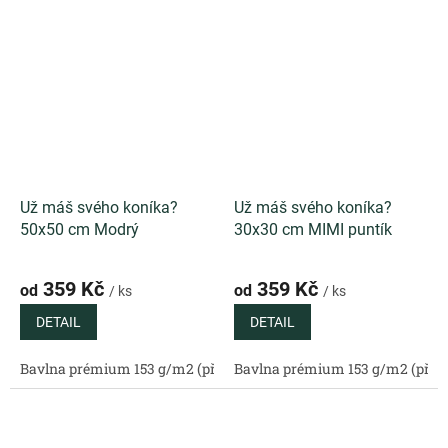
Už máš svého koníka?
Už máš svého koníka?
50x50 cm Modrý
30x30 cm MIMI puntík
359 Kč
359 Kč
od
od
/ ks
/ ks
DETAIL
DETAIL
Bavlna prémium 153 g/m2 (přírodní)
Bavlna prémium 153 g/m2 (příro
Bavlněný satén 130 g/m2 (