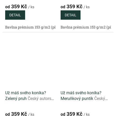
listy na bílém podkladu
svěže zeleném podkladu
359 Kč
359 Kč
od
od
/ ks
/ ks
DETAIL
DETAIL
Bavlna prémium 153 g/m2 (přírodní)
Bavlna prémium 153 g/m2 (příro
Bavlněný satén 130 g/m2 (
Už máš svého koníka?
Už máš svého koníka?
Zelený pruh
Český autorský
Meruňkový puntík
Český
pruhovaný vzor v zelené
autorský vzor s
barvě vhodný ke
meruňkovými puntíky pro
359 Kč
359 Kč
od
od
/ ks
/ ks
kombinování
hravé dětské šití