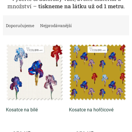
množství –
tiskneme na látku už od 1 metru
.
Ř
a
Doporučujeme
Nejprodávanější
z
e
V
n
ý
í
p
p
i
r
s
o
p
d
r
u
o
k
d
t
u
ů
k
Kosatce na bílé
Kosatce na hořčicové
t
ů