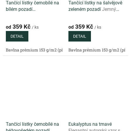
Tančící lístky černobílé na
Tančící lístky na šalvějově
bílém pozadí
zeleném pozadí
Jemný
Minimalistický autorský
autorský vzor s tančícími
vzor s černobílými lístky na
lístky na svěžím šalvějově
359 Kč
359 Kč
od
od
/ ks
/ ks
čistě bílém podkladu
zeleném podkladu
DETAIL
DETAIL
Bavlna prémium 153 g/m2 (přírodní)
Bavlna prémium 153 g/m2 (příro
Bavlněný satén 130 g/m2 (
Tančící lístky černobílé na
Eukalyptus na tmavé
béžovošedém pozadí
Elegantní autorský vzor s