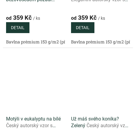
Decentní autorský vzor s
eukalyptovými listy na
černobílými lístky na
tmavém podkladu
359 Kč
359 Kč
od
od
/ ks
/ ks
přírodním béžovošedém
podkladu
DETAIL
DETAIL
Bavlna prémium 153 g/m2 (přírodní)
Bavlna prémium 153 g/m2 (příro
Bavlněný satén 130 g/m2 (
Motýli v eukalyptu na bílé
Už máš svého koníka?
Český autorský vzor s
Zelený
Český autorský vzor
motýly a eukalyptovými
s hravým koníkem na