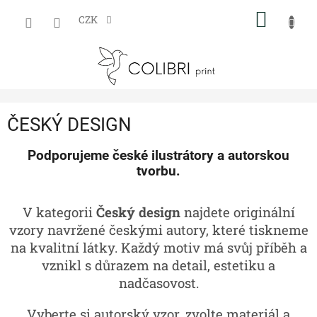
Přejít
NÁKUP
na
CZK
obsah
KOŠÍK
ČESKÝ DESIGN
Podporujeme české ilustrátory a autorskou
tvorbu.
V kategorii
Český design
najdete originální
vzory navržené českými autory, které tiskneme
na kvalitní látky. Každý motiv má svůj příběh a
vznikl s důrazem na detail, estetiku a
nadčasovost.
Vyberte si autorský vzor, zvolte materiál a