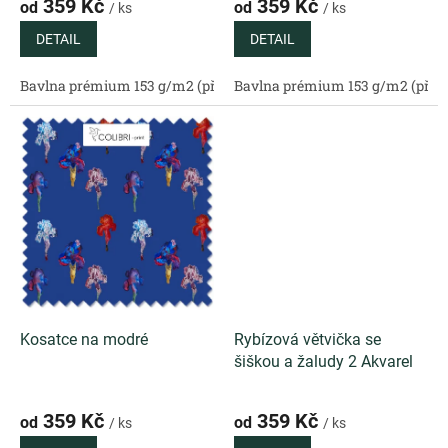
359 Kč
359 Kč
od
od
/ ks
/ ks
DETAIL
DETAIL
Bavlna prémium 153 g/m2 (přírodní)
Bavlna prémium 153 g/m2 (příro
Bavlněný satén 130 g/m2 (
Kosatce na modré
Rybízová větvička se
šiškou a žaludy 2 Akvarel
359 Kč
359 Kč
od
od
/ ks
/ ks