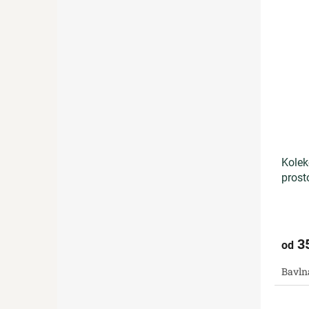
Kolek
prost
3
od
Bavln