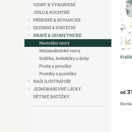
s
o
n
VZORY K VYBARVENÍ
p
d
e
JÍDLO & KUCHYNĚ
r
u
l
o
k
PŘÍRODNÍ & BOTANICKÉ
d
t
SEZÓNNÍ & SVÁTEČNÍ
u
ů
HRAVÉ & GEOMETRICKÉ
k
Neutrální vzory
t
Minimalistické vzory
ů
Králí
Srdíčka, hvězdičky a duhy
Pruhy a proužky
Puntíky a puntíčky
NAŠI ILUSTRÁTOŘI
JEDNOBAREVNÉ LÁTKY
3
od
DĚTSKÉ BATŮŽKY
Bavln