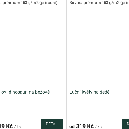
a prémium 153 g/m2 (přírodní)
Bavlněný satén 130 g/m2 (přírodní)
Bavlna prémium 153 g/m2 (přír
loví dinosauři na béžové
Luční květy na šedé
DETAIL
D
19 Kč
319 Kč
od
/ ks
/ ks