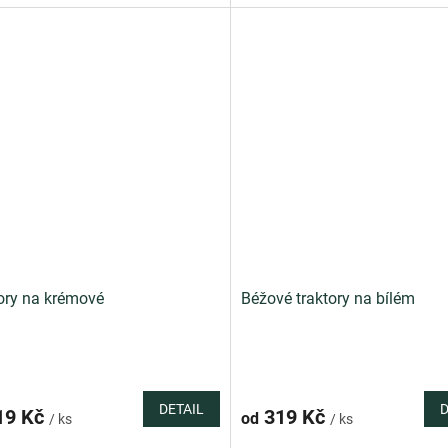
ory na krémové
Béžové traktory na bílém
DETAIL
D
19 Kč
319 Kč
od
/ ks
/ ks