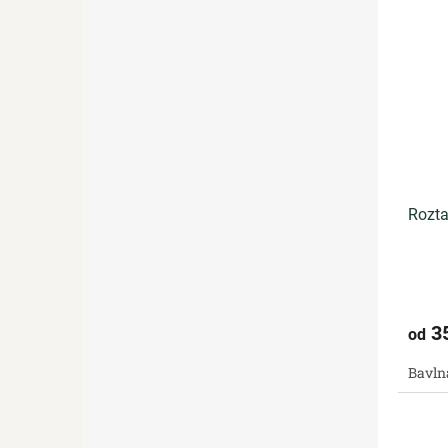
Rozta
3
od
Bavln