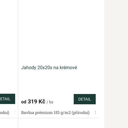
m
Jahody 20x20x na krémové
ETAIL
DETAIL
319 Kč
od
/ ks
odní)
Bavlněné plátno standard (přírodní)
Bavlněný satén 130 g/m2 (přírodní)
Bavlna prémium 153 g/m2 (přírodní)
Bavlněná panama 220 g/m2
Bavlněné plátno standa
Bavlněný satén 13