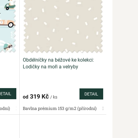
Obdélníčky na béžové ke kolekci:
Lodičky na moři a velryby
ETAIL
DETAIL
319 Kč
od
/ ks
odní)
Bavlněné plátno standard (přírodní)
Bavlněný satén 130 g/m2 (přírodní)
Bavlna prémium 153 g/m2 (přírodní)
Bavlněná panama 220 g/m2
Bavlněné plátno standa
Bavlněný satén 13