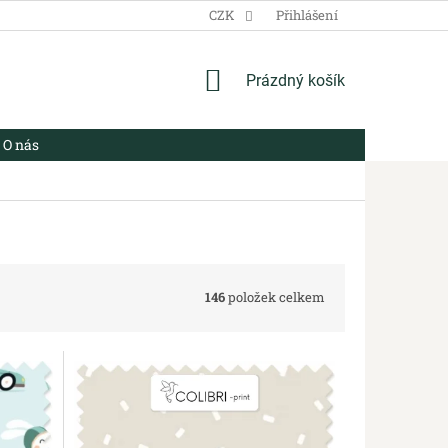
VŠEOBECNÉ OBCHODNÍ PODMÍNKY
CZK
ZÁSADY ZPRACOVÁNÍ OSO
Přihlášení
NÁKUPNÍ
Prázdný košík
KOŠÍK
O nás
146
položek celkem