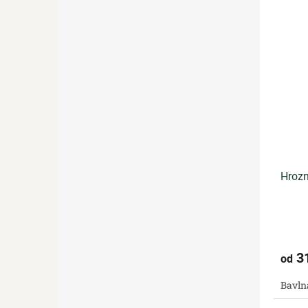
Hrozn
3
od
Bavln