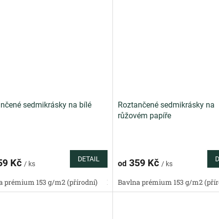
nčené sedmikrásky na bílé
Roztančené sedmikrásky na
růžovém papíře
DETAIL
D
59 Kč
359 Kč
od
/ ks
/ ks
a prémium 153 g/m2 (přírodní)
Bavlněný satén 130 g/m2 (přírodní)
Bavlna prémium 153 g/m2 (přír