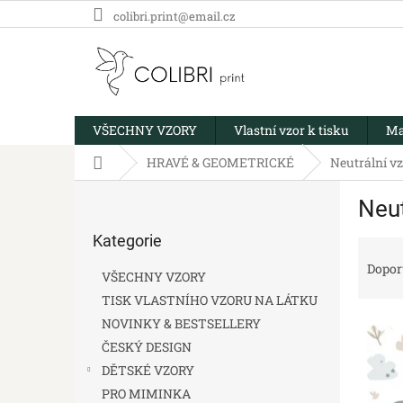
Přejít
colibri.print@email.cz
na
obsah
VŠECHNY VZORY
Vlastní vzor k tisku
Ma
Domů
HRAVÉ & GEOMETRICKÉ
Neutrální v
P
Neut
o
Přeskočit
s
Kategorie
kategorie
Ř
t
a
r
Dopor
VŠECHNY VZORY
z
a
TISK VLASTNÍHO VZORU NA LÁTKU
e
n
V
n
NOVINKY & BESTSELLERY
n
ý
í
í
ČESKÝ DESIGN
p
p
p
DĚTSKÉ VZORY
i
r
a
PRO MIMINKA