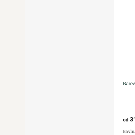
Barev
3
od
Bavln