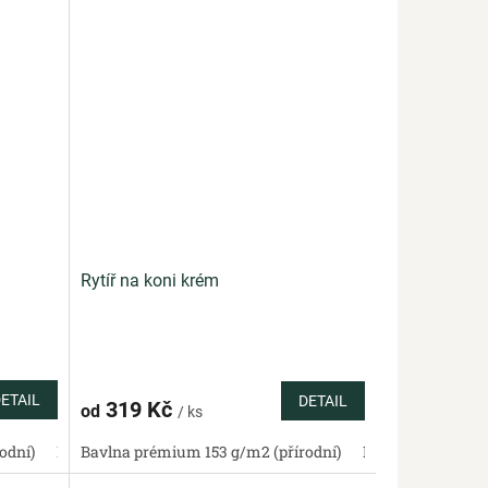
Rytíř na koni krém
ETAIL
DETAIL
319 Kč
od
/ ks
odní)
Bavlněné plátno standard (přírodní)
Bavlněný satén 130 g/m2 (přírodní)
Bavlna prémium 153 g/m2 (přírodní)
Bavlněná panama 220 g/m2
Bavlněné plátno standa
Bavlněný satén 13