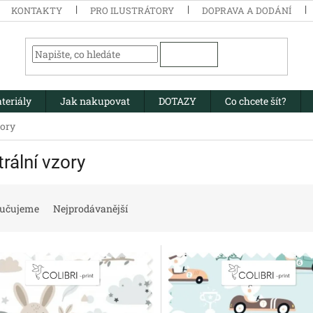
KONTAKTY
PRO ILUSTRÁTORY
DOPRAVA A DODÁNÍ
HLEDAT
teriály
Jak nakupovat
DOTAZY
Co chcete šít?
zory
rální vzory
učujeme
Nejprodávanější