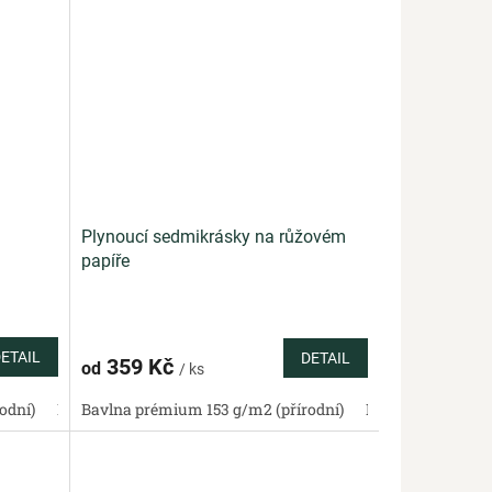
Plynoucí sedmikrásky na růžovém
papíře
ETAIL
DETAIL
359 Kč
od
/ ks
odní)
Bavlněné plátno standard (přírodní)
Bavlněný satén 130 g/m2 (přírodní)
Bavlna prémium 153 g/m2 (přírodní)
Bavlněná panama 220 g/m2
Bavlněné plátno standa
Bavlněný satén 13