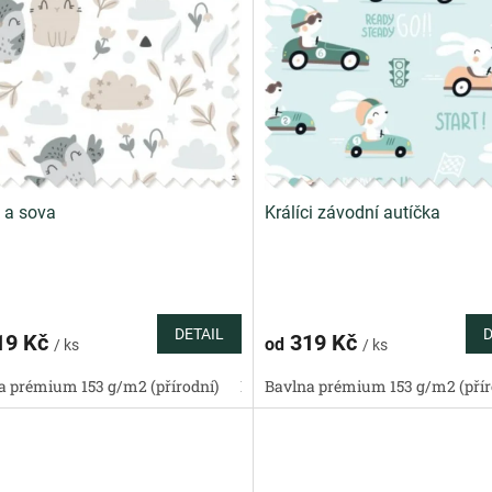
k a sova
Králíci závodní autíčka
DETAIL
D
19 Kč
319 Kč
od
/ ks
/ ks
a prémium 153 g/m2 (přírodní)
Bavlněný satén 130 g/m2 (přírodní)
Bavlna prémium 153 g/m2 (přír