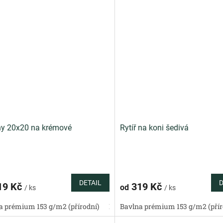
y 20x20 na krémové
Rytíř na koni šedivá
DETAIL
D
19 Kč
319 Kč
od
/ ks
/ ks
a prémium 153 g/m2 (přírodní)
Bavlněný satén 130 g/m2 (přírodní)
Bavlna prémium 153 g/m2 (přír