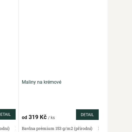
Maliny na krémové
ETAIL
DETAIL
319 Kč
od
/ ks
odní)
Bavlněné plátno standard (přírodní)
Bavlněný satén 130 g/m2 (přírodní)
Bavlna prémium 153 g/m2 (přírodní)
Bavlněná panama 220 g/m2
Bavlněné plátno standa
Bavlněný satén 13