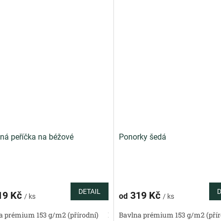
ná peříčka na béžové
Ponorky šedá
DETAIL
D
19 Kč
319 Kč
od
/ ks
/ ks
a prémium 153 g/m2 (přírodní)
Bavlněný satén 130 g/m2 (přírodní)
Bavlna prémium 153 g/m2 (přír