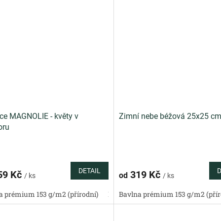
ce MAGNOLIE - květy v
Zimní nebe béžová 25x25 c
oru
DETAIL
D
59 Kč
319 Kč
od
/ ks
/ ks
a prémium 153 g/m2 (přírodní)
Bavlněný satén 130 g/m2 (přírodní)
Bavlna prémium 153 g/m2 (přír