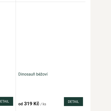
Dinosauři béžoví
ETAIL
DETAIL
319 Kč
od
/ ks