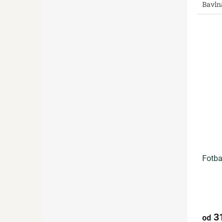
Bavln
Fotba
3
od