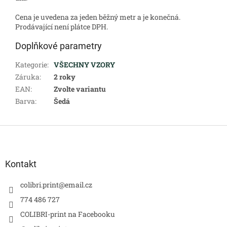
Cena je uvedena za jeden běžný metr a je konečná.
Prodávající není plátce DPH.
Doplňkové parametry
Kategorie
:
VŠECHNY VZORY
Záruka
:
2 roky
EAN
:
Zvolte variantu
Barva
:
Šedá
Z
á
p
a
Kontakt
t
í
colibri.print
@
email.cz
774 486 727
COLIBRI-print na Facebooku