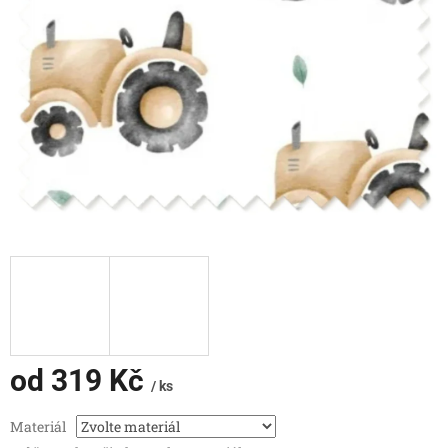
od
319 Kč
/ ks
Měrná
Materiál
cena: