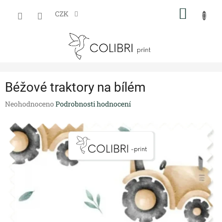
Přejít
NÁKUP
na
CZK
obsah
KOŠÍK
Béžové traktory na bílém
Průměrné
Neohodnoceno
Podrobnosti hodnocení
hodnocení
produktu
je
0,0
z
5
hvězdiček.