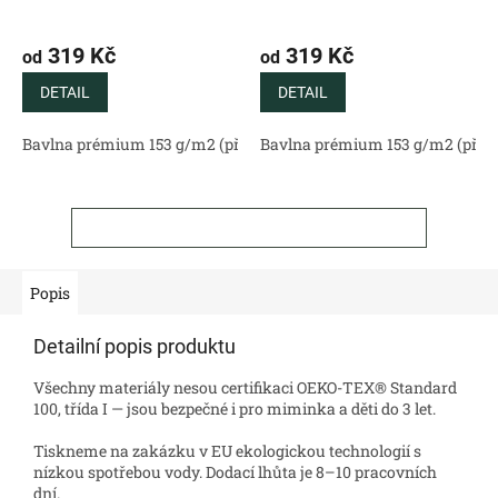
319 Kč
319 Kč
od
od
DETAIL
DETAIL
Bavlna prémium 153 g/m2 (přírodní)
Bavlna prémium 153 g/m2 (příro
Bavlněný satén 130 g/m2 (
ZOBRAZIT VŠECHNY SOUVISEJÍCÍ PRODUKTY
Popis
Detailní popis produktu
Všechny materiály nesou certifikaci OEKO-TEX® Standard
100, třída I — jsou bezpečné i pro miminka a děti do 3 let.
Tiskneme na zakázku v EU ekologickou technologií s
nízkou spotřebou vody. Dodací lhůta je 8–10 pracovních
dní.