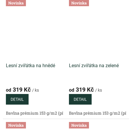
Novinka
Novinka
Lesní zvířátka na hnědé
Lesní zvířátka na zelené
319 Kč
319 Kč
od
od
/ ks
/ ks
DETAIL
DETAIL
Bavlna prémium 153 g/m2 (přírodní)
Bavlna prémium 153 g/m2 (příro
Bavlněný satén 130 g/m2 (
Novinka
Novinka