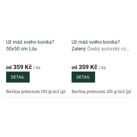
Už máš svého koníka?
Už máš svého koníka?
50x50 cm Lila
Zelený
Český autorský vzor
s hravým koníkem na
svěže zeleném podkladu
359 Kč
359 Kč
od
od
/ ks
/ ks
DETAIL
DETAIL
Bavlna prémium 153 g/m2 (přírodní)
Bavlna prémium 153 g/m2 (příro
Bavlněný satén 130 g/m2 (