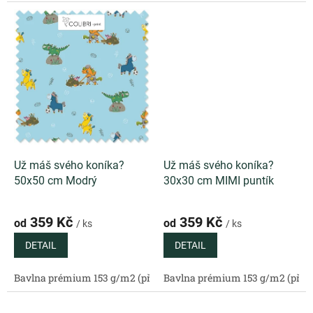
Už máš svého koníka?
Už máš svého koníka?
50x50 cm Modrý
30x30 cm MIMI puntík
359 Kč
359 Kč
od
od
/ ks
/ ks
DETAIL
DETAIL
Bavlna prémium 153 g/m2 (přírodní)
Bavlna prémium 153 g/m2 (příro
Bavlněný satén 130 g/m2 (