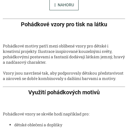
á
l
NAHORU
n
á
k
o
d
v
a
Pohádkové vzory pro tisk na látku
á
c
n
í
í
p
r
Pohádkové motivy patří mezi oblíbené vzory pro dětské i
v
kreativní projekty. Ilustrace inspirované kouzelnými světy,
k
pohádkovými postavami a fantazií dodávají látkám jemný, hravý
y
a nadčasový charakter.
v
ý
Vzory jsou navržené tak, aby podporovaly dětskou představivost
p
a zároveň se dobře kombinovaly s dalšími barvami a motivy.
i
s
Využití pohádkových motivů
u
Pohádkové vzory se skvěle hodí například pro:
dětské oblečení a doplňky