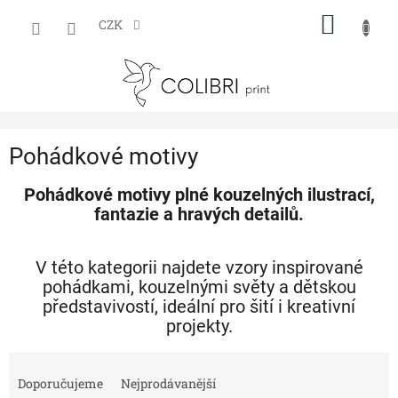
Přejít
NÁKUP
na
CZK
obsah
KOŠÍK
Pohádkové motivy
Pohádkové motivy plné kouzelných ilustrací,
fantazie a hravých detailů.
V této kategorii najdete vzory inspirované
pohádkami, kouzelnými světy a dětskou
představivostí, ideální pro šití i kreativní
projekty.
Ř
a
Doporučujeme
Nejprodávanější