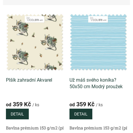
z
e
V
n
ý
í
p
p
i
r
s
o
p
d
r
u
o
k
d
t
u
ů
k
Plšík zahradní Akvarel
Už máš svého koníka?
t
50x50 cm Modrý proužek
ů
359 Kč
359 Kč
od
od
/ ks
/ ks
DETAIL
DETAIL
Bavlna prémium 153 g/m2 (přírodní)
Bavlna prémium 153 g/m2 (příro
Bavlněný satén 130 g/m2 (