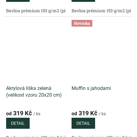
Bavlna prémium 153 g/m2 (přírodní)
Bavlna prémium 153 g/m2 (příro
Bavlněný satén 130 g/m2 (
Novinka
Akrylová liška zelená
Muffin s jahodami
(velikost vzoru 20x20 cm)
319 Kč
319 Kč
od
od
/ ks
/ ks
DETAIL
DETAIL