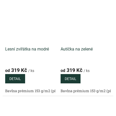
Lesní zvířátka na modré
Autíčka na zelené
319 Kč
319 Kč
od
od
/ ks
/ ks
DETAIL
DETAIL
Bavlna prémium 153 g/m2 (přírodní)
Bavlna prémium 153 g/m2 (příro
Bavlněný satén 130 g/m2 (