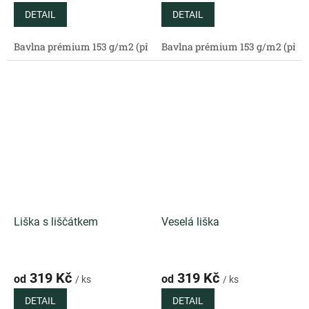
DETAIL
DETAIL
Bavlna prémium 153 g/m2 (přírodní)
Bavlna prémium 153 g/m2 (příro
Bavlněný satén 130 g/m2 (
Liška s liščátkem
Veselá liška
319 Kč
319 Kč
od
od
/ ks
/ ks
DETAIL
DETAIL