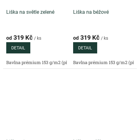
Liška na světle zelené
Liška na béžové
319 Kč
319 Kč
od
od
/ ks
/ ks
DETAIL
DETAIL
Bavlna prémium 153 g/m2 (přírodní)
Bavlna prémium 153 g/m2 (příro
Bavlněný satén 130 g/m2 (