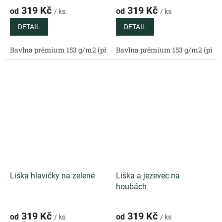
319 Kč
319 Kč
od
od
/ ks
/ ks
DETAIL
DETAIL
Bavlna prémium 153 g/m2 (přírodní)
Bavlna prémium 153 g/m2 (příro
Bavlněný satén 130 g/m2 (
Liška hlavičky na zelené
Liška a jezevec na
houbách
319 Kč
319 Kč
od
od
/ ks
/ ks