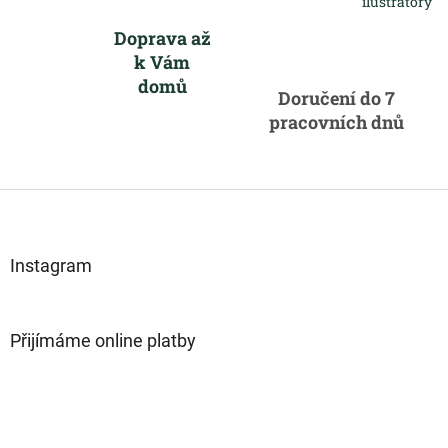
ilustrátory
Doprava až
k Vám
domů
Doručení do 7
pracovních dnů
Z
á
p
a
Instagram
t
í
Přijímáme online platby