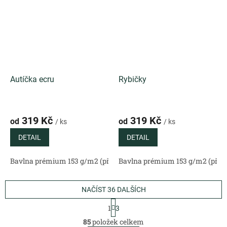
Autíčka ecru
Rybičky
319 Kč
319 Kč
od
od
/ ks
/ ks
DETAIL
DETAIL
Bavlna prémium 153 g/m2 (přírodní)
Bavlna prémium 153 g/m2 (příro
Bavlněný satén 130 g/m2 (
NAČÍST 36 DALŠÍCH
S
1
3
t
O
r
85
položek celkem
v