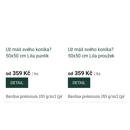
Už máš svého koníka?
Už máš svého koníka?
50x50 cm Lila puntík
50x50 cm Lila proužek
359 Kč
359 Kč
od
od
/ ks
/ ks
DETAIL
DETAIL
Bavlna prémium 153 g/m2 (přírodní)
Bavlna prémium 153 g/m2 (příro
Bavlněný satén 130 g/m2 (