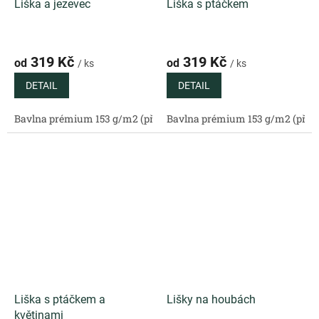
Liška a jezevec
Liška s ptáčkem
319 Kč
319 Kč
od
od
/ ks
/ ks
DETAIL
DETAIL
Bavlna prémium 153 g/m2 (přírodní)
Bavlna prémium 153 g/m2 (příro
Bavlněný satén 130 g/m2 (
Liška s ptáčkem a
Lišky na houbách
květinami