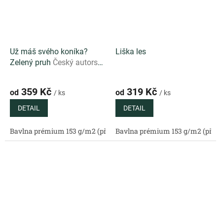
Už máš svého koníka?
Liška les
Zelený pruh
Český autorský
pruhovaný vzor v zelené
barvě vhodný ke
359 Kč
319 Kč
od
od
/ ks
/ ks
kombinování
DETAIL
DETAIL
Bavlna prémium 153 g/m2 (přírodní)
Bavlna prémium 153 g/m2 (příro
Bavlněný satén 130 g/m2 (