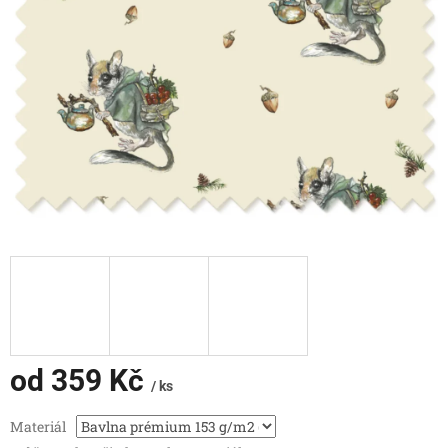
od
359 Kč
/ ks
Měrná
Materiál
cena: