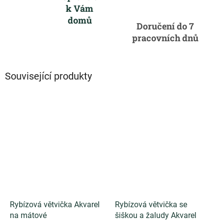
k Vám
domů
Doručení do 7
pracovních dnů
Související produkty
Rybízová větvička Akvarel
Rybízová větvička se
na mátové
šiškou a žaludy Akvarel