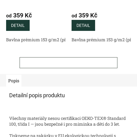
359 Kč
359 Kč
od
od
DETAIL
DETAIL
Bavlna prémium 153 g/m2 (přírodní)
Bavlna prémium 153 g/m2 (příro
Bavlněný satén 130 g/m2 (
ZOBRAZIT VŠECHNY SOUVISEJÍCÍ PRODUKTY
Popis
Detailní popis produktu
Všechny materiály nesou certifikaci OEKO-TEX® Standard
100, třída I — jsou bezpečné i pro miminka a děti do 3 let.
Tiskneme na zakázku v EU ekologickou technologií s