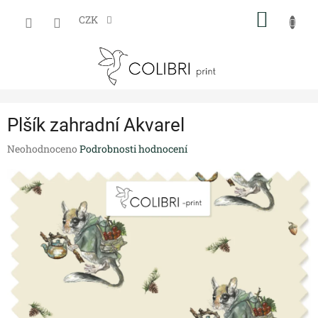
Přejít
NÁKUP
na
CZK
obsah
KOŠÍK
Plšík zahradní Akvarel
Průměrné
Neohodnoceno
Podrobnosti hodnocení
hodnocení
produktu
je
0,0
z
5
hvězdiček.