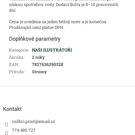
nízkou spotřebou vody. Dodací lhůta je 8–10 pracovních
dní.
Cena je uvedena za jeden běžný metr a je konečná.
Prodávající není plátce DPH.
Doplňkové parametry
Kategorie
:
NAŠI ILUSTRÁTOŘI
Záruka
:
2 roky
EAN
:
7827636290328
Příroda
:
Stromy
Z
á
p
a
Kontakt
t
í
colibri.print
@
email.cz
774 486 727