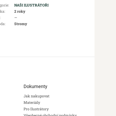
gorie
:
NAŠI ILUSTRÁTOŘI
uka
:
2 roky
:
—
oda
:
Stromy
Dokumenty
Jak nakupovat
Materiály
Pro Ilustrátory
Všeobecné obchodní podmínky