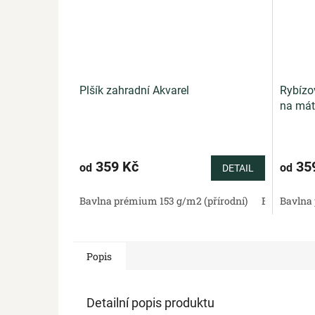
Plšík zahradní Akvarel
Rybízo
na mát
359 Kč
35
od
od
DETAIL
Bavlna prémium 153 g/m2 (přírodní)
Bavlněný sa
Bavlna 
Popis
Detailní popis produktu