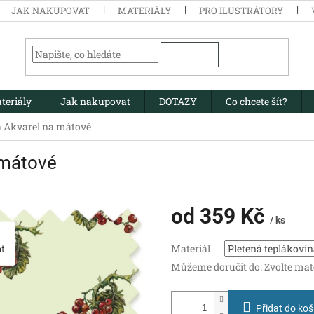
JAK NAKUPOVAT
MATERIÁLY
PRO ILUSTRÁTORY
HLEDAT
teriály
Jak nakupovat
DOTAZY
Co chcete šít?
a Akvarel na mátové
 mátové
od
359 Kč
/ ks
Měrná
Materiál
cena:
Můžeme doručit do:
Zvolte mat
Přidat do koš