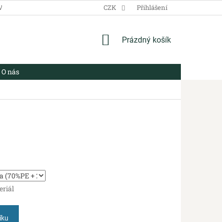
VŠEOBECNÉ OBCHODNÍ PODMÍNKY
CZK
ZÁSADY ZPRACOVÁNÍ OSOBN
Přihlášení
NÁKUPNÍ
Prázdný košík
KOŠÍK
O nás
eriál
íku