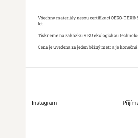
Všechny materiály nesou certifikaci OEKO-TEX® St
let.
Tiskneme na zakázku v EU ekologickou technologií
Cena je uvedena za jeden běžný metr a je konečná.
Z
á
p
a
t
Instagram
Přijím
í