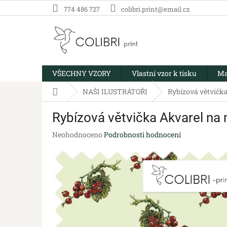
Přejít
774 486 727
colibri.print@email.cz
na
obsah
VŠECHNY VZORY
Vlastní vzor k tisku
Ma
Domů
NAŠI ILUSTRÁTOŘI
Rybízová větvičk
Rybízová větvička Akvarel na
Průměrné
Neohodnoceno
Podrobnosti hodnocení
hodnocení
produktu
je
0,0
z
5
hvězdiček.