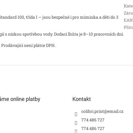
Kate
Zár
andard 100, třída I — jsou bezpečné i pro miminka a děti do 3
EAN
Přír
 s nízkou spotřebou vody. Dodací lhůta je 8–10 pracovních dní.
 Prodávající není plátce DPH.
áme online platby
Kontakt
colibri.print
@
email.cz
774 486 727
774 486 727