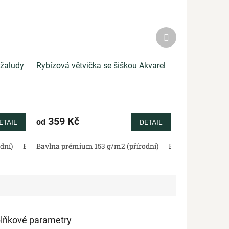
Další
produkt
 žaludy
Rybízová větvička se šiškou Akvarel
359 Kč
od
ETAIL
DETAIL
dní)
lněná panama 220 g/m2 (přírodní)
Bavlněné plátno standard (přírodní)
Bavlněný satén 130 g/m2 (přírodní)
Bavlna prémium 153 g/m2 (přírodní)
Mušelín - dvojitá gázovina (př
Bavlněná panama 220 g/m2 
Bavlněné plátno standar
Bavlněný satén 13
lňkové parametry