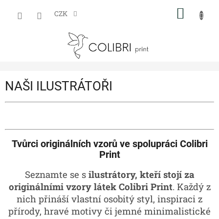
Přejít
NÁKUP
na
CZK
obsah
KOŠÍK
NAŠI ILUSTRÁTOŘI
Tvůrci originálních vzorů ve spolupráci Colibri
Print
Seznamte se s
ilustrátory, kteří stojí za
originálními vzory látek Colibri Print
. Každý z
nich přináší vlastní osobitý styl, inspiraci z
přírody, hravé motivy či jemné minimalistické