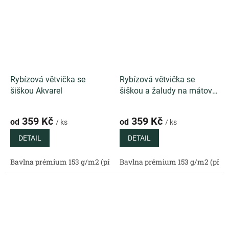
Rybízová větvička se
Rybízová větvička se
šiškou Akvarel
šiškou a žaludy na mátové
Akvarel
359 Kč
359 Kč
od
od
/ ks
/ ks
DETAIL
DETAIL
Bavlna prémium 153 g/m2 (přírodní)
Bavlna prémium 153 g/m2 (příro
Bavlněný satén 130 g/m2 (