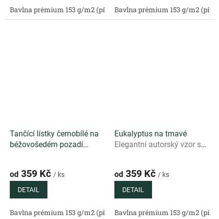
Bavlna prémium 153 g/m2 (přírodní)
Bavlna prémium 153 g/m2 (příro
Bavlněný satén 130 g/m2 (
Tančící lístky černobílé na
Eukalyptus na tmavé
béžovošedém pozadí
Elegantní autorský vzor s
Decentní autorský vzor s
eukalyptovými listy na
černobílými lístky na
tmavém podkladu
359 Kč
359 Kč
od
od
/ ks
/ ks
přírodním béžovošedém
podkladu
DETAIL
DETAIL
Bavlna prémium 153 g/m2 (přírodní)
Bavlna prémium 153 g/m2 (příro
Bavlněný satén 130 g/m2 (