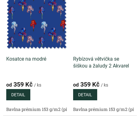
Kosatce na modré
Rybízová větvička se
šiškou a žaludy 2 Akvarel
359 Kč
359 Kč
od
od
/ ks
/ ks
DETAIL
DETAIL
Bavlna prémium 153 g/m2 (přírodní)
Bavlna prémium 153 g/m2 (příro
Bavlněný satén 130 g/m2 (