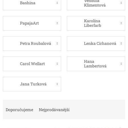
Vendula
Bashina
Klimentová
Karolína
PapajaArt
Liberfarb
Petra Roubalová
Lenka Cirhanová
Hana
Carol Wellart
Lambertová
Jana Turková
Ř
a
Doporučujeme
Nejprodávanější
z
e
V
n