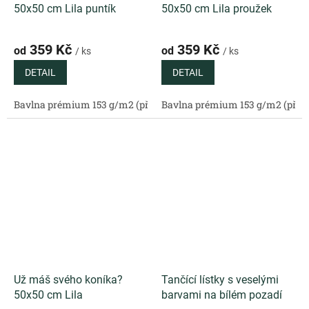
50x50 cm Lila puntík
50x50 cm Lila proužek
359 Kč
359 Kč
od
od
/ ks
/ ks
DETAIL
DETAIL
Bavlna prémium 153 g/m2 (přírodní)
Bavlna prémium 153 g/m2 (příro
Bavlněný satén 130 g/m2 (
Už máš svého koníka?
Tančící lístky s veselými
50x50 cm Lila
barvami na bílém pozadí