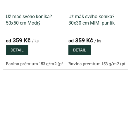
Už máš svého koníka?
Už máš svého koníka?
50x50 cm Modrý
30x30 cm MIMI puntík
359 Kč
359 Kč
od
od
/ ks
/ ks
DETAIL
DETAIL
Bavlna prémium 153 g/m2 (přírodní)
Bavlna prémium 153 g/m2 (příro
Bavlněný satén 130 g/m2 (