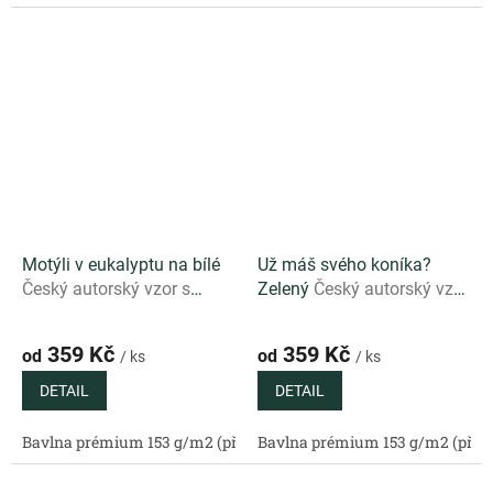
Motýli v eukalyptu na bílé
Už máš svého koníka?
Český autorský vzor s
Zelený
Český autorský vzor
motýly a eukalyptovými
s hravým koníkem na
listy na bílém podkladu
svěže zeleném podkladu
359 Kč
359 Kč
od
od
/ ks
/ ks
DETAIL
DETAIL
Bavlna prémium 153 g/m2 (přírodní)
Bavlna prémium 153 g/m2 (příro
Bavlněný satén 130 g/m2 (