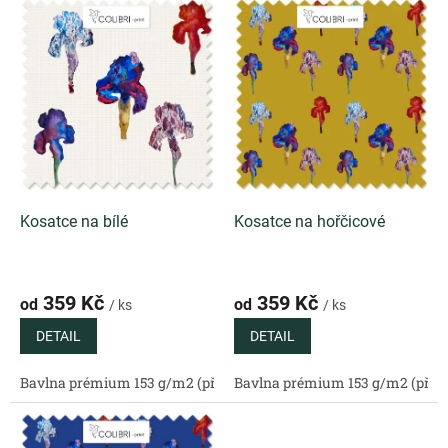
ý
í
p
p
i
r
s
o
p
d
r
u
o
k
d
t
u
ů
k
Kosatce na bílé
Kosatce na hořčicové
t
ů
359 Kč
359 Kč
od
od
/ ks
/ ks
DETAIL
DETAIL
Bavlna prémium 153 g/m2 (přírodní)
Bavlna prémium 153 g/m2 (příro
Bavlněný satén 130 g/m2 (