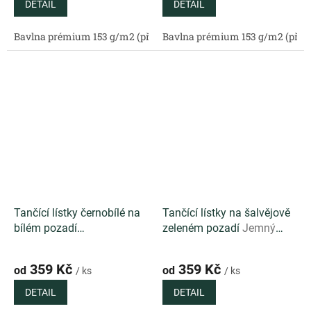
DETAIL
DETAIL
Bavlna prémium 153 g/m2 (přírodní)
Bavlna prémium 153 g/m2 (příro
Bavlněný satén 130 g/m2 (
Tančící lístky černobílé na
Tančící lístky na šalvějově
bílém pozadí
zeleném pozadí
Jemný
Minimalistický autorský
autorský vzor s tančícími
vzor s černobílými lístky na
lístky na svěžím šalvějově
359 Kč
359 Kč
od
od
/ ks
/ ks
čistě bílém podkladu
zeleném podkladu
DETAIL
DETAIL