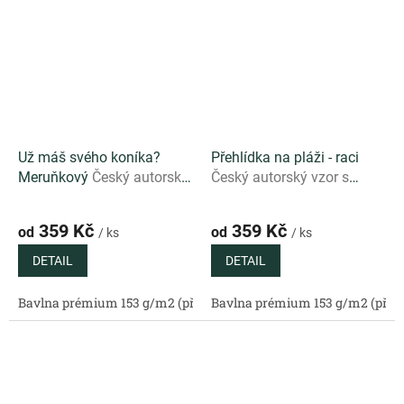
Už máš svého koníka?
Přehlídka na pláži - raci
Meruňkový
Český autorský
Český autorský vzor s
vzor s pohádkovým
mořskými motivy a raky na
koníkem na meruňkovém
tmavém podkladu
359 Kč
359 Kč
od
od
/ ks
/ ks
podkladu
DETAIL
DETAIL
Bavlna prémium 153 g/m2 (přírodní)
Bavlna prémium 153 g/m2 (příro
Bavlněný satén 130 g/m2 (