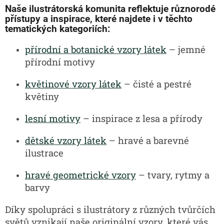
Naše ilustrátorská komunita reflektuje různorodé
přístupy a inspirace, které najdete i v těchto
tematických kategoriích:
přírodní a botanické vzory látek
– jemné
přírodní motivy
květinové vzory látek
– čisté a pestré
květiny
lesní motivy
– inspirace z lesa a přírody
dětské vzory látek
– hravé a barevné
ilustrace
hravé geometrické vzory
– tvary, rytmy a
barvy
Díky spolupráci s ilustrátory z různých tvůrčích
světů vznikají naše originální vzory, které vás