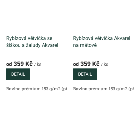
Rybízová větvička se
Rybízová větvička Akvarel
šiškou a žaludy Akvarel
na mátové
359 Kč
359 Kč
od
od
/ ks
/ ks
DETAIL
DETAIL
Bavlna prémium 153 g/m2 (přírodní)
Bavlna prémium 153 g/m2 (příro
Bavlněný satén 130 g/m2 (