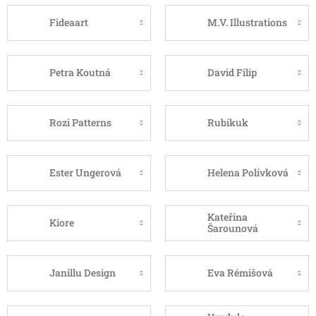
Fideaart
M.V. Illustrations
Petra Koutná
David Filip
Rozi Patterns
Rubikuk
Ester Ungerová
Helena Polívková
Kateřina
Kiore
Šarounová
Janillu Design
Eva Rémišová