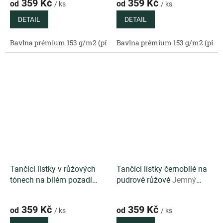
359 Kč
359 Kč
od
od
/ ks
/ ks
DETAIL
DETAIL
Bavlna prémium 153 g/m2 (přírodní)
Bavlna prémium 153 g/m2 (příro
Bavlněný satén 130 g/m2 (
Tančící lístky v růžových
Tančící lístky černobílé na
tónech na bílém pozadí
pudrově růžové
Jemný
Autorský vzor s jemnými
autorský vzor s černobílými
růžovými lístky na bílém
lístky na pudrově růžovém
359 Kč
359 Kč
od
od
/ ks
/ ks
podkladu
podkladu