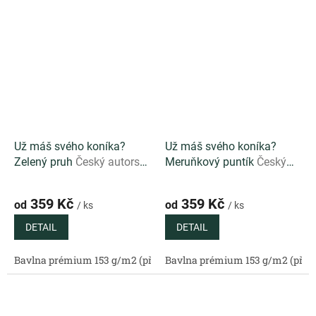
Už máš svého koníka?
Už máš svého koníka?
Zelený pruh
Český autorský
Meruňkový puntík
Český
pruhovaný vzor v zelené
autorský vzor s
barvě vhodný ke
meruňkovými puntíky pro
359 Kč
359 Kč
od
od
/ ks
/ ks
kombinování
hravé dětské šití
DETAIL
DETAIL
Bavlna prémium 153 g/m2 (přírodní)
Bavlna prémium 153 g/m2 (příro
Bavlněný satén 130 g/m2 (