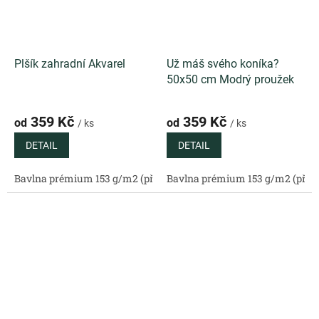
Plšík zahradní Akvarel
Už máš svého koníka?
50x50 cm Modrý proužek
359 Kč
359 Kč
od
od
/ ks
/ ks
DETAIL
DETAIL
Bavlna prémium 153 g/m2 (přírodní)
Bavlna prémium 153 g/m2 (příro
Bavlněný satén 130 g/m2 (