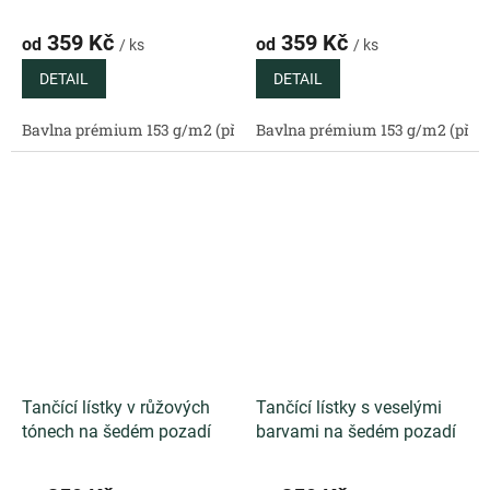
359 Kč
359 Kč
od
od
/ ks
/ ks
DETAIL
DETAIL
Bavlna prémium 153 g/m2 (přírodní)
Bavlna prémium 153 g/m2 (příro
Bavlněný satén 130 g/m2 (
Tančící lístky v růžových
Tančící lístky s veselými
tónech na šedém pozadí
barvami na šedém pozadí