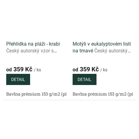
Přehlídka na pláži - krabi
Motýli v eukalyptovém listí
Český autorský vzor s
na tmavé
Český autorský
výraznými kraby a letní
vzor s motýly a
atmosférou na světlém
eukalyptovým listím na
359 Kč
359 Kč
od
od
/ ks
/ ks
podkladu
elegantním tmavém
podkladu
DETAIL
DETAIL
Bavlna prémium 153 g/m2 (přírodní)
Bavlna prémium 153 g/m2 (příro
Bavlněný satén 130 g/m2 (