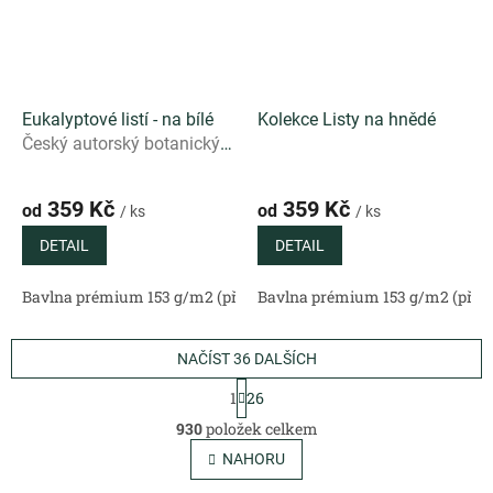
Eukalyptové listí - na bílé
Kolekce Listy na hnědé
Český autorský botanický
vzor s eukalyptovými listy
na čistě bílém podkladu
359 Kč
359 Kč
od
od
/ ks
/ ks
DETAIL
DETAIL
Bavlna prémium 153 g/m2 (přírodní)
Bavlna prémium 153 g/m2 (příro
Bavlněný satén 130 g/m2 (
NAČÍST 36 DALŠÍCH
S
1
26
t
O
r
930
položek celkem
v
á
l
NAHORU
n
á
k