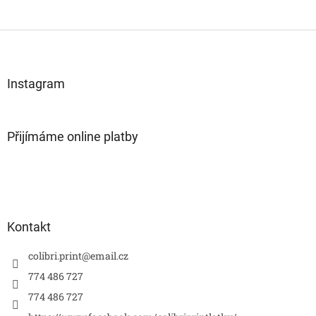
Z
á
p
a
Instagram
t
í
Přijímáme online platby
Kontakt
colibri.print
@
email.cz
774 486 727
774 486 727