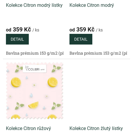
k
Kolekce Citron modrý lístky
Kolekce Citron modrý
t
ů
359 Kč
359 Kč
od
od
/ ks
/ ks
DETAIL
DETAIL
Bavlna prémium 153 g/m2 (přírodní)
Bavlna prémium 153 g/m2 (příro
Bavlněný satén 130 g/m2 (
Kolekce Citron růžový
Kolekce Citron žlutý lístky