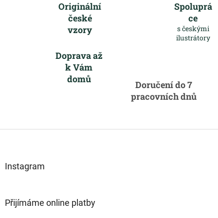
l
Originální
Spoluprá
á
české
ce
d
vzory
s českými
a
ilustrátory
c
í
Doprava až
p
k Vám
r
domů
v
Doručení do 7
k
pracovních dnů
y
v
ý
p
Z
i
s
á
u
p
a
Instagram
t
í
Přijímáme online platby