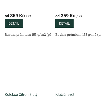
359 Kč
359 Kč
od
od
/ ks
/ ks
DETAIL
DETAIL
Bavlna prémium 153 g/m2 (přírodní)
Bavlna prémium 153 g/m2 (příro
Bavlněný satén 130 g/m2 (
Kolekce Citron žlutý
Klučičí svět