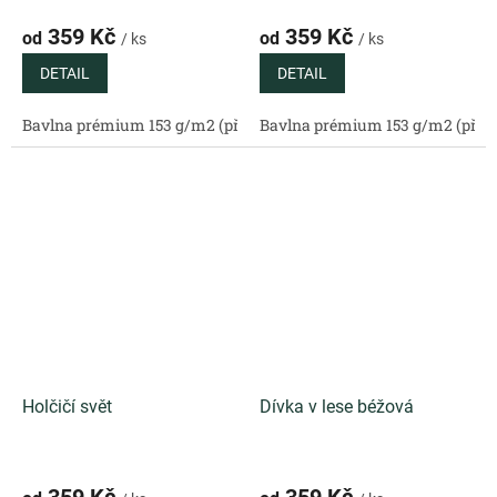
359 Kč
359 Kč
od
od
/ ks
/ ks
DETAIL
DETAIL
Bavlna prémium 153 g/m2 (přírodní)
Bavlna prémium 153 g/m2 (příro
Bavlněný satén 130 g/m2 (
Holčičí svět
Dívka v lese béžová