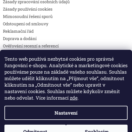
Zásady zpracování osobních údajů
Zásady používání cookies
Mimosoudní řešení sporů
Odstoupení od smlouvy
Reklamační řád
Doprava a dodání
Ověřování recenzí a referencí
Pravidla soutěží
Tento web používá nezbytné cookies pro správné
Prohlášení o shodě
fungování e-shopu. Analytické a marketingové cookies
Způsoby platby
používáme pouze na základě vašeho souhlasu. Souhlas
DOTAZY
můžete udělit kliknutím na „Přijmout vše“, odmítnout
Kontakty
kliknutím na „Odmítnout vše“ nebo upravit v
nastavení cookies. Souhlas můžete kdykoliv změnit
nebo odvolat. Více informací
zde
.
Vytvořil Shoptet
Nastavení
Copyright 2026
Colibri print
. Všechna práva vyhrazena.
Odmítnout
Souhlasím