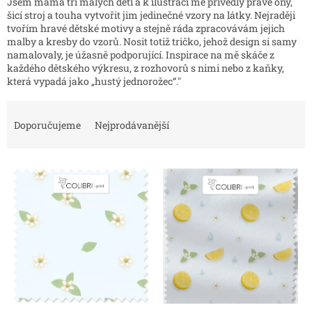
Jsem máma tří malých dětí a k ilustraci mě přivedly právě ony,
šicí stroj a touha vytvořit jim jedinečné vzory na látky. Nejraději
tvořím hravé dětské motivy a stejně ráda zpracovávám jejich
malby a kresby do vzorů. Nosit totiž tričko, jehož design si samy
namalovaly, je úžasně podporující. Inspirace na mě skáče z
každého dětského výkresu, z rozhovorů s nimi nebo z kaňky,
která vypadá jako „hustý jednorožec“."
Ř
a
Doporučujeme
Nejprodávanější
z
e
V
n
ý
í
p
p
i
r
s
o
p
d
r
u
o
k
d
t
u
ů