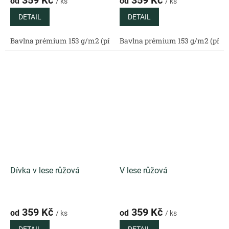
359 Kč
359 Kč
od
od
/ ks
/ ks
DETAIL
DETAIL
Bavlna prémium 153 g/m2 (přírodní)
Bavlna prémium 153 g/m2 (příro
Bavlněný satén 130 g/m2 (
Dívka v lese růžová
V lese růžová
359 Kč
359 Kč
od
od
/ ks
/ ks