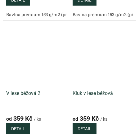
DETAIL
DETAIL
Bavlna prémium 153 g/m2 (přírodní)
Bavlna prémium 153 g/m2 (příro
Bavlněný satén 130 g/m2 (
V lese béžová 2
Kluk v lese béžová
359 Kč
359 Kč
od
od
/ ks
/ ks
DETAIL
DETAIL