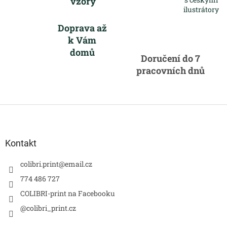
vzory
ilustrátory
Doprava až
k Vám
domů
Doručení do 7
pracovních dnů
Z
á
p
a
Kontakt
t
í
colibri.print
@
email.cz
774 486 727
COLIBRI-print na Facebooku
@colibri_print.cz