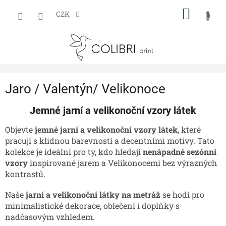
Přejít
NÁKUP
na
CZK
obsah
KOŠÍK
Jaro / Valentýn/ Velikonoce
Jemné jarní a velikonoční vzory látek
Objevte
jemné jarní a velikonoční vzory látek
, které
pracují s klidnou barevností a decentními motivy. Tato
kolekce je ideální pro ty, kdo hledají
nenápadné sezónní
vzory
inspirované jarem a Velikonocemi bez výrazných
kontrastů.
Naše
jarní a velikonoční látky na metráž
se hodí pro
minimalistické dekorace, oblečení i doplňky s
nadčasovým vzhledem.