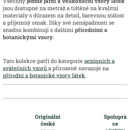
Všechny
jemné jarní a velikonoční vzory látek
jsou dostupné na metráž a tištěné na kvalitní
materiály s důrazem na detail, barevnou stálost
a příjemný omak. Díky své nenápadnosti se
snadno kombinují s dalšími
přírodními a
botanickými vzory
.
Tato kolekce patří do kategorie
sezónních a
svátečních vzorů
a přirozeně navazuje na
přírodní a botanické vzory látek
.
Originální
Spoluprá
české
ce
s českými