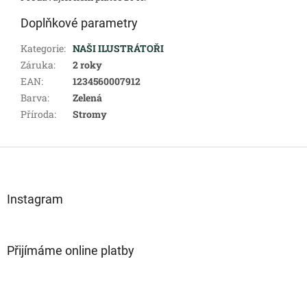
Doplňkové parametry
Kategorie
:
NAŠI ILUSTRÁTOŘI
Záruka
:
2 roky
EAN
:
1234560007912
Barva
:
Zelená
Příroda
:
Stromy
Z
á
p
a
Instagram
t
í
Přijímáme online platby