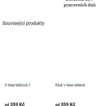
pracovních dnů
Související produkty
V lese béžová 1
Kluk v lese zelená
359 Kč
359 Kč
od
od