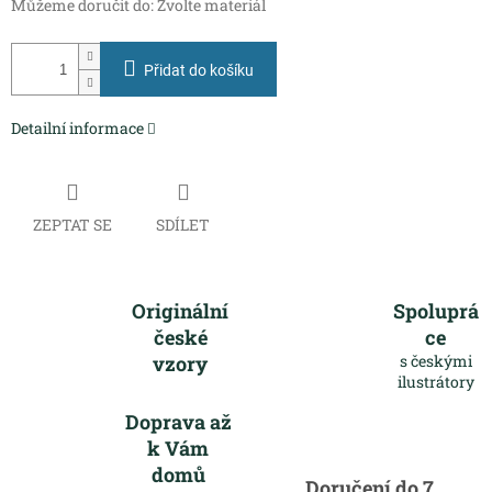
Můžeme doručit do:
Zvolte materiál
Přidat do košíku
Detailní informace
ZEPTAT SE
SDÍLET
Originální
Spoluprá
české
ce
vzory
s českými
ilustrátory
Doprava až
k Vám
domů
Doručení do 7