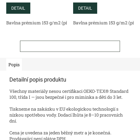
DETAIL
DETAIL
Bavlna prémium 153 g/m2 (přírodní)
Bavlna prémium 153 g/m2 (příro
Bavlněný satén 130 g/m2 (
ZOBRAZIT VŠECHNY SOUVISEJÍCÍ PRODUKTY
Popis
Detailní popis produktu
Všechny materiály nesou certifikaci OEKO-TEX® Standard
100, třída I — jsou bezpečné i pro miminka a děti do 3 let.
Tiskneme na zakázku v EU ekologickou technologií s
nízkou spotřebou vody. Dodací lhůta je 8–10 pracovních
dní.
Cena je uvedena za jeden běžný metr a je konečná.
Prodávající není plátce DPH.