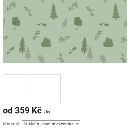
od
359 Kč
/ ks
Měrná
Materiál
cena: