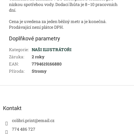
nízkou spotřebou vody. Dodací lhůta je 8–10 pracovních
dní.
Cena je uvedena za jeden běžný metr a je konečná.
Prodávající není plátce DPH.
Doplňkové parametry
Kategorie
:
NAŠI ILUSTRÁTOŘI
Záruka
:
2 roky
EAN
:
7794619166880
Příroda
:
Stromy
Z
á
p
a
Kontakt
t
í
colibri.print
@
email.cz
774 486 727