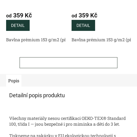
359 Kč
359 Kč
od
od
DETAIL
DETAIL
Bavlna prémium 153 g/m2 (přírodní)
Bavlna prémium 153 g/m2 (příro
Bavlněný satén 130 g/m2 (
ZOBRAZIT VŠECHNY SOUVISEJÍCÍ PRODUKTY
Popis
Detailní popis produktu
Všechny materiály nesou certifikaci OEKO-TEX® Standard
100, třída I — jsou bezpečné i pro miminka a děti do 3 let.
Tiskneme na zakázku v EU ekologickou technologií s