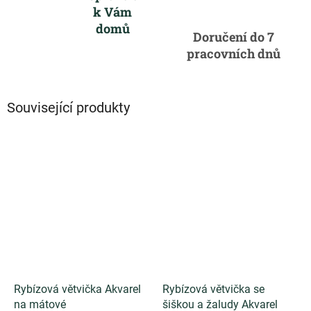
k Vám
domů
Doručení do 7
pracovních dnů
Související produkty
Rybízová větvička Akvarel
Rybízová větvička se
na mátové
šiškou a žaludy Akvarel