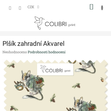
Přejít
NÁKUP
na
CZK
obsah
KOŠÍK
Plšík zahradní Akvarel
Průměrné
Neohodnoceno
Podrobnosti hodnocení
hodnocení
produktu
je
0,0
z
5
hvězdiček.