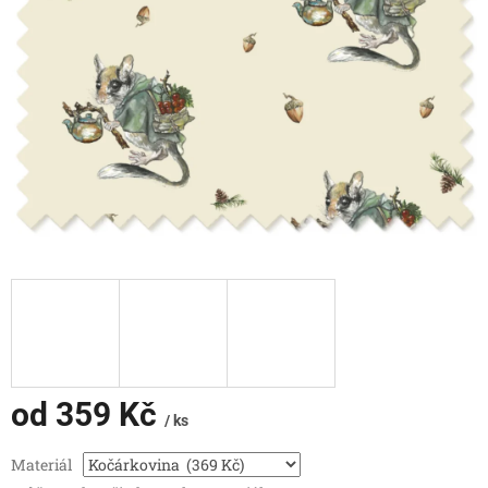
od
359 Kč
/ ks
Měrná
Materiál
cena: