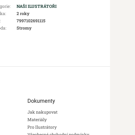
gorie
:
NAŠI ILUSTRÁTOŘI
uka
:
2 roky
:
7997102691115
oda
:
Stromy
Dokumenty
Jak nakupovat
Materiály
Pro Ilustrátory
Všeobecné obchodní podmínky