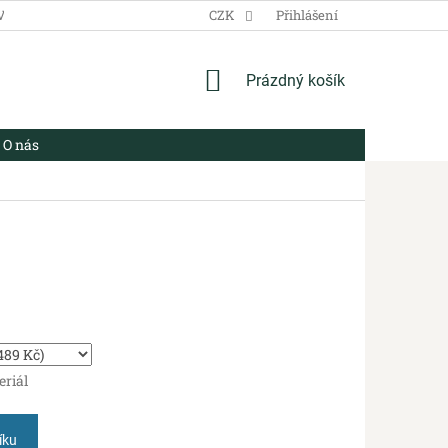
VŠEOBECNÉ OBCHODNÍ PODMÍNKY
CZK
ZÁSADY ZPRACOVÁNÍ OSOBN
Přihlášení
NÁKUPNÍ
Prázdný košík
KOŠÍK
O nás
eriál
íku