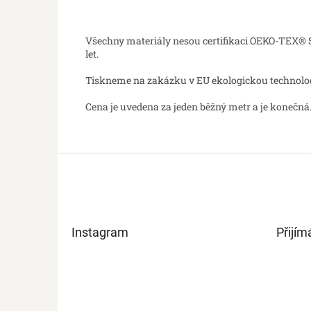
Všechny materiály nesou certifikaci OEKO-TEX® St
let.
Tiskneme na zakázku v EU ekologickou technologií
Cena je uvedena za jeden běžný metr a je konečná.
Z
á
p
a
t
Instagram
Přijím
í