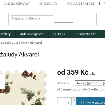
JAK NAKUPOVAT
MATERIÁLY
PRO ILUSTRÁTORY
HLEDAT
teriály
Jak nakupovat
DOTAZY
Co chcete šít?
 se šiškou a žaludy Akvarel
 žaludy Akvarel
od
359 Kč
/ ks
Měrná
Materiál
cena:
Můžeme doručit do:
Zvolte mat
Přidat do koš