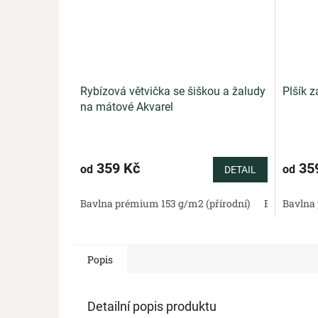
Rybízová větvička se šiškou a žaludy
Plšík z
na mátové Akvarel
359 Kč
35
od
od
DETAIL
Bavlna prémium 153 g/m2 (přírodní)
Bavlněný sa
Bavlna 
Popis
Detailní popis produktu