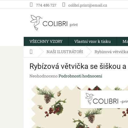
Přejít
774 486 727
colibri.print@email.cz
na
obsah
VŠECHNY VZORY
Vlastní vzor k tisku
Ma
Domů
NAŠI ILUSTRÁTOŘI
Rybízová větvička
Rybízová větvička se šiškou a
Průměrné
Neohodnoceno
Podrobnosti hodnocení
hodnocení
produktu
je
0,0
z
5
hvězdiček.