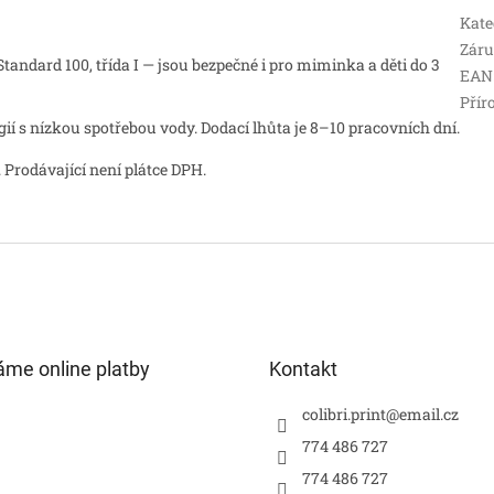
Kate
Zár
andard 100, třída I — jsou bezpečné i pro miminka a děti do 3
EAN
Přír
 s nízkou spotřebou vody. Dodací lhůta je 8–10 pracovních dní.
 Prodávající není plátce DPH.
áme online platby
Kontakt
colibri.print
@
email.cz
774 486 727
774 486 727