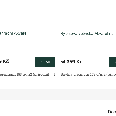
ahradní Akvarel
Rybízová větvička Akvarel na
9 Kč
359 Kč
od
DETAIL
D
tén 130 g/m2 (přírodní)
prémium 153 g/m2 (přírodní)
Bavlněné plátno standard (přírodní)
Bavlněný satén 130 g/m2 (přírodní)
Bavlna prémium 153 g/m2 (příro
Bav
Dop