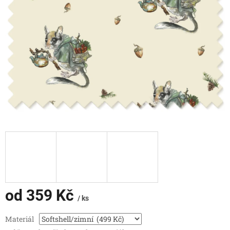
od
359 Kč
/ ks
Měrná
Materiál
cena: