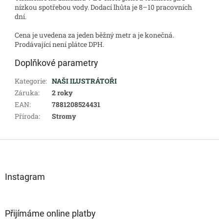
nízkou spotřebou vody. Dodací lhůta je 8–10 pracovních
dní.
Cena je uvedena za jeden běžný metr a je konečná.
Prodávající není plátce DPH.
Doplňkové parametry
Kategorie
:
NAŠI ILUSTRÁTOŘI
Záruka
:
2 roky
EAN
:
7881208524431
Příroda
:
Stromy
Z
á
p
a
Instagram
t
í
Přijímáme online platby