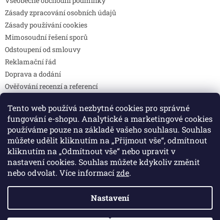
Všeobecné obchodní podmínky
Zásady zpracování osobních údajů
Zásady používání cookies
Mimosoudní řešení sporů
Odstoupení od smlouvy
Reklamační řád
Doprava a dodání
Ověřování recenzí a referencí
Pravidla soutěží
Tento web používá nezbytné cookies pro správné
Prohlášení o shodě
fungování e-shopu. Analytické a marketingové cookies
Způsoby platby
používáme pouze na základě vašeho souhlasu. Souhlas
DOTAZY
můžete udělit kliknutím na „Přijmout vše“, odmítnout
Kontakty
kliknutím na „Odmítnout vše“ nebo upravit v
nastavení cookies. Souhlas můžete kdykoliv změnit
nebo odvolat. Více informací
zde
.
Vytvořil Shoptet
Nastavení