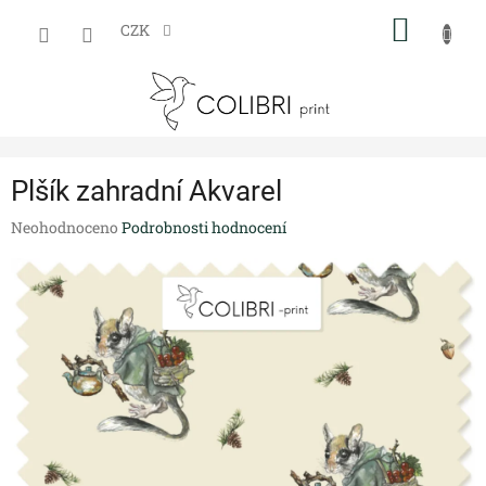
Přejít
NÁKUP
na
CZK
obsah
KOŠÍK
Plšík zahradní Akvarel
Průměrné
Neohodnoceno
Podrobnosti hodnocení
hodnocení
produktu
je
0,0
z
5
hvězdiček.