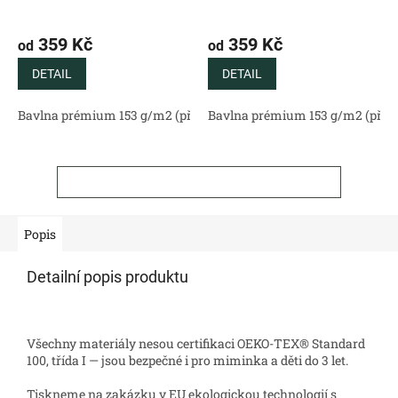
359 Kč
359 Kč
od
od
DETAIL
DETAIL
Bavlna prémium 153 g/m2 (přírodní)
Bavlna prémium 153 g/m2 (příro
Bavlněný satén 130 g/m2 (
ZOBRAZIT VŠECHNY SOUVISEJÍCÍ PRODUKTY
Popis
Detailní popis produktu
Všechny materiály nesou certifikaci OEKO-TEX® Standard
100, třída I — jsou bezpečné i pro miminka a děti do 3 let.
Tiskneme na zakázku v EU ekologickou technologií s