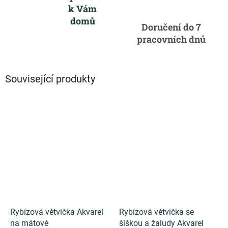
k Vám
domů
Doručení do 7
pracovních dnů
Související produkty
Rybízová větvička Akvarel
Rybízová větvička se
na mátové
šiškou a žaludy Akvarel