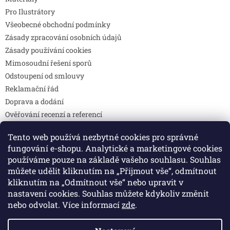
Pro Ilustrátory
Všeobecné obchodní podmínky
Zásady zpracování osobních údajů
Zásady používání cookies
Mimosoudní řešení sporů
Odstoupení od smlouvy
Reklamační řád
Doprava a dodání
Ověřování recenzí a referencí
Pravidla soutěží
Tento web používá nezbytné cookies pro správné
Prohlášení o shodě
fungování e-shopu. Analytické a marketingové cookies
Způsoby platby
používáme pouze na základě vašeho souhlasu. Souhlas
DOTAZY
můžete udělit kliknutím na „Přijmout vše“, odmítnout
Kontakty
kliknutím na „Odmítnout vše“ nebo upravit v
nastavení cookies. Souhlas můžete kdykoliv změnit
nebo odvolat. Více informací
zde
.
Vytvořil Shoptet