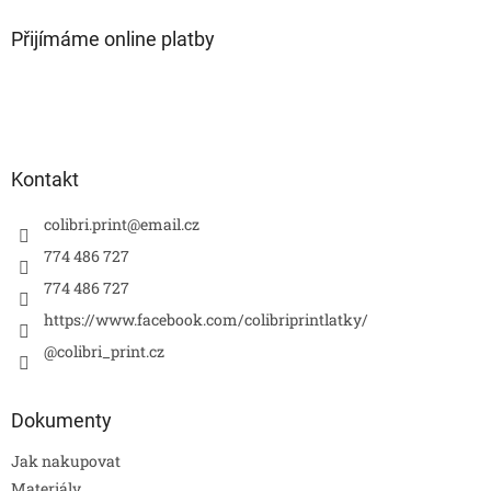
í
Přijímáme online platby
Kontakt
colibri.print
@
email.cz
774 486 727
774 486 727
https://www.facebook.com/colibriprintlatky/
@colibri_print.cz
Dokumenty
Jak nakupovat
Materiály