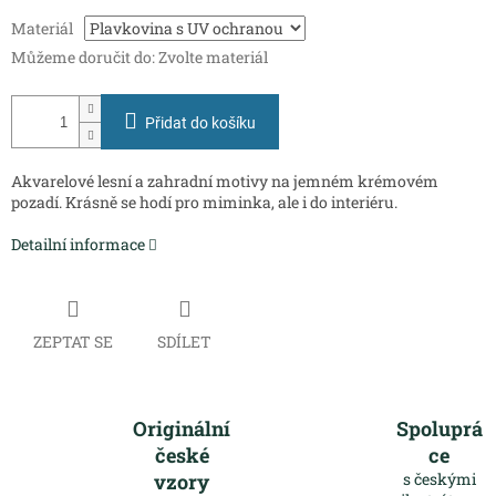
Měrná
Materiál
cena:
Můžeme doručit do:
Zvolte materiál
Přidat do košíku
Akvarelové lesní a zahradní motivy na jemném krémovém
pozadí. Krásně se hodí pro miminka, ale i do interiéru.
Detailní informace
ZEPTAT SE
SDÍLET
Originální
Spoluprá
české
ce
vzory
s českými