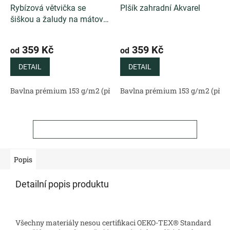
Rybízová větvička se
Plšík zahradní Akvarel
šiškou a žaludy na mátové
Akvarel
359 Kč
359 Kč
od
od
DETAIL
DETAIL
Bavlna prémium 153 g/m2 (přírodní)
Bavlna prémium 153 g/m2 (příro
Bavlněný satén 130 g/m2 (
ZOBRAZIT VŠECHNY SOUVISEJÍCÍ PRODUKTY
Popis
Detailní popis produktu
Všechny materiály nesou certifikaci OEKO-TEX® Standard