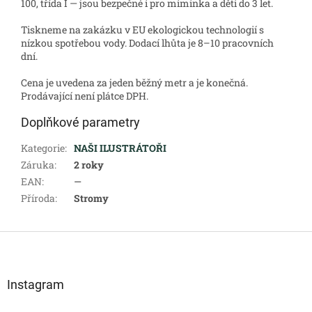
100, třída I — jsou bezpečné i pro miminka a děti do 3 let.
Tiskneme na zakázku v EU ekologickou technologií s
nízkou spotřebou vody. Dodací lhůta je 8–10 pracovních
dní.
Cena je uvedena za jeden běžný metr a je konečná.
Prodávající není plátce DPH.
Doplňkové parametry
Kategorie
:
NAŠI ILUSTRÁTOŘI
Záruka
:
2 roky
EAN
:
—
Příroda
:
Stromy
Z
á
p
a
Instagram
t