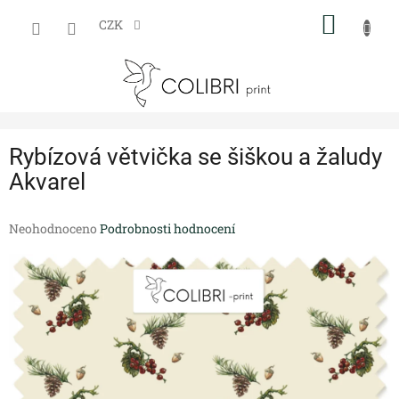
Přejít
NÁKUP
na
CZK
obsah
KOŠÍK
Rybízová větvička se šiškou a žaludy
Akvarel
Průměrné
Neohodnoceno
Podrobnosti hodnocení
hodnocení
produktu
je
0,0
z
5
hvězdiček.