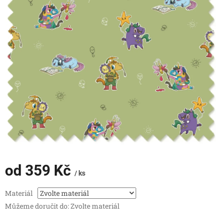
od
359 Kč
/ ks
Měrná
Materiál
cena:
Můžeme doručit do:
Zvolte materiál