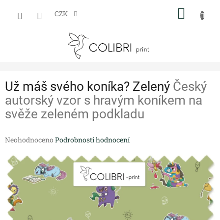
Přejít
NÁKUP
na
CZK
obsah
KOŠÍK
Už máš svého koníka? Zelený
Český
autorský vzor s hravým koníkem na
svěže zeleném podkladu
Průměrné
Neohodnoceno
Podrobnosti hodnocení
hodnocení
produktu
je
0,0
z
5
hvězdiček.