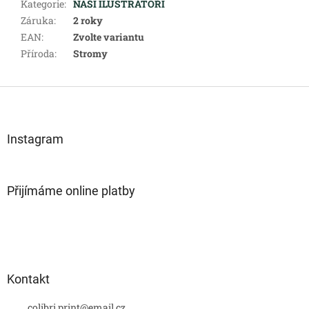
Kategorie
:
NAŠI ILUSTRÁTOŘI
Záruka
:
2 roky
EAN
:
Zvolte variantu
Příroda
:
Stromy
Z
á
p
a
Instagram
t
í
Přijímáme online platby
Kontakt
colibri.print
@
email.cz