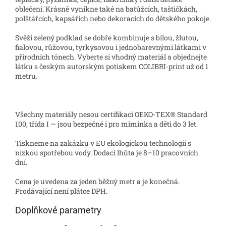
oblečení. Krásně vynikne také na batůžcích, taštičkách,
polštářcích, kapsářích nebo dekoracích do dětského pokoje.
Svěží zelený podklad se dobře kombinuje s bílou, žlutou,
fialovou, růžovou, tyrkysovou i jednobarevnými látkami v
přírodních tónech. Vyberte si vhodný materiál a objednejte
látku s českým autorským potiskem COLIBRI-print už od 1
metru.
Všechny materiály nesou certifikaci OEKO-TEX® Standard
100, třída I — jsou bezpečné i pro miminka a děti do 3 let.
Tiskneme na zakázku v EU ekologickou technologií s
nízkou spotřebou vody. Dodací lhůta je 8–10 pracovních
dní.
Cena je uvedena za jeden běžný metr a je konečná.
Prodávající není plátce DPH.
Doplňkové parametry