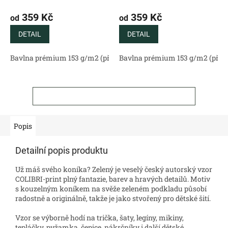
359 Kč
359 Kč
od
od
DETAIL
DETAIL
Bavlna prémium 153 g/m2 (přírodní)
Bavlna prémium 153 g/m2 (příro
Bavlněný satén 130 g/m2 (
ZOBRAZIT VŠECHNY SOUVISEJÍCÍ PRODUKTY
Popis
Detailní popis produktu
Už máš svého koníka? Zelený je veselý český autorský vzor
COLIBRI-print plný fantazie, barev a hravých detailů. Motiv
s kouzelným koníkem na svěže zeleném podkladu působí
radostně a originálně, takže je jako stvořený pro dětské šití.
Vzor se výborně hodí na trička, šaty, legíny, mikiny,
tepláčky, pyžamka, čepice, nákrčníky i další dětské