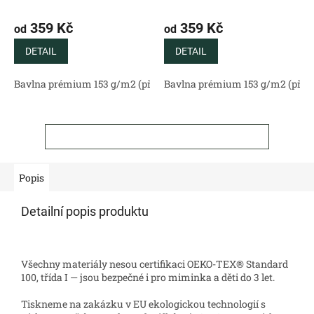
359 Kč
359 Kč
od
od
DETAIL
DETAIL
Bavlna prémium 153 g/m2 (přírodní)
Bavlna prémium 153 g/m2 (příro
Bavlněný satén 130 g/m2 (
ZOBRAZIT VŠECHNY SOUVISEJÍCÍ PRODUKTY
Popis
Detailní popis produktu
Všechny materiály nesou certifikaci OEKO-TEX® Standard
100, třída I — jsou bezpečné i pro miminka a děti do 3 let.
Tiskneme na zakázku v EU ekologickou technologií s