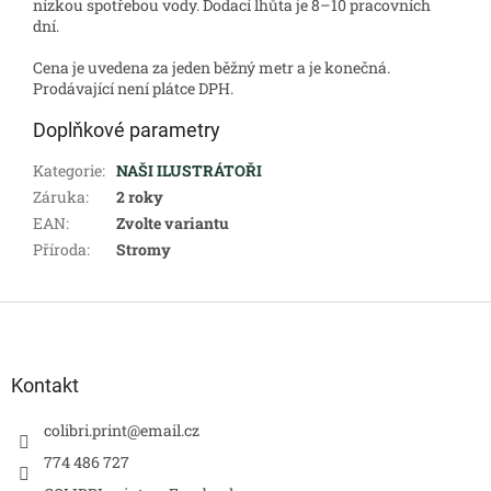
nízkou spotřebou vody. Dodací lhůta je 8–10 pracovních
dní.
Cena je uvedena za jeden běžný metr a je konečná.
Prodávající není plátce DPH.
Doplňkové parametry
Kategorie
:
NAŠI ILUSTRÁTOŘI
Záruka
:
2 roky
EAN
:
Zvolte variantu
Příroda
:
Stromy
Z
á
p
a
Kontakt
t
í
colibri.print
@
email.cz
774 486 727