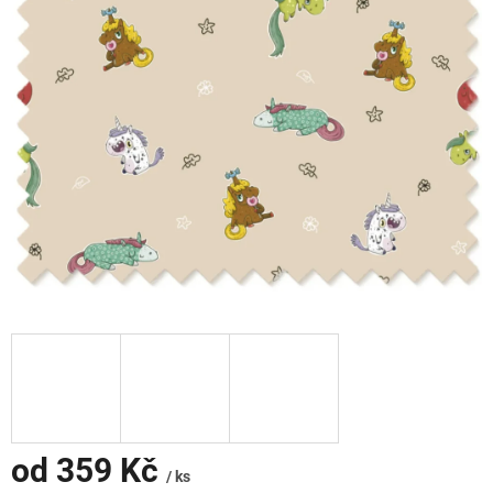
od
359 Kč
/ ks