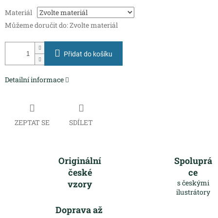
Měrná
Materiál
cena:
Můžeme doručit do:
Zvolte materiál
Přidat do košíku
Detailní informace
ZEPTAT SE
SDÍLET
Originální
Spoluprá
české
ce
vzory
s českými
ilustrátory
Doprava až