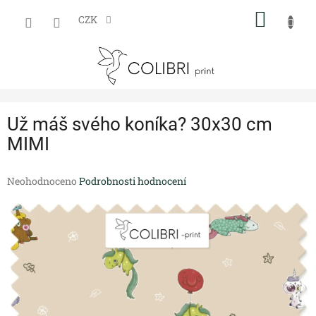
Přejít
NÁKUP
na
CZK
obsah
KOŠÍK
Už máš svého koníka? 30x30 cm
MIMI
Průměrné
Neohodnoceno
Podrobnosti hodnocení
hodnocení
produktu
je
0,0
z
5
hvězdiček.