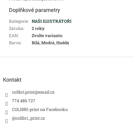
Doplňkové parametry
Kategorie
:
NAŠI ILUSTRÁTOŘI
Záruka
:
2 roky
EAN
:
Zvolte variantu
Barva
:
Bílá, Modrá, Hnědá
Z
á
p
a
Kontakt
t
í
colibri.print
@
email.cz
774 486 727
COLIBRI-print na Facebooku
@colibri_print.cz