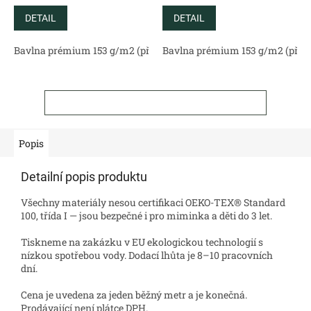
DETAIL
DETAIL
Bavlna prémium 153 g/m2 (přírodní)
Bavlna prémium 153 g/m2 (příro
Bavlněný satén 130 g/m2 (
ZOBRAZIT VŠECHNY SOUVISEJÍCÍ PRODUKTY
Popis
Detailní popis produktu
Všechny materiály nesou certifikaci OEKO-TEX® Standard
100, třída I — jsou bezpečné i pro miminka a děti do 3 let.
Tiskneme na zakázku v EU ekologickou technologií s
nízkou spotřebou vody. Dodací lhůta je 8–10 pracovních
dní.
Cena je uvedena za jeden běžný metr a je konečná.
Prodávající není plátce DPH.