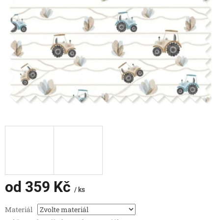
od
359 Kč
/ ks
Měrná
Materiál
cena: