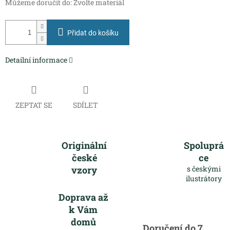
Můžeme doručit do:
Zvolte materiál
Přidat do košíku
Detailní informace
ZEPTAT SE
SDÍLET
Originální
Spoluprá
české
ce
vzory
s českými
ilustrátory
Doprava až
k Vám
domů
Doručení do 7