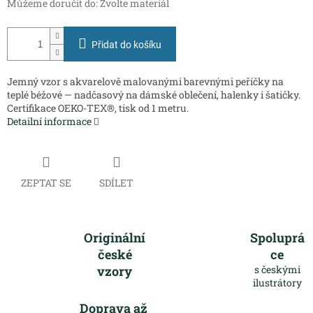
Můžeme doručit do:
Zvolte materiál
Přidat do košíku
Jemný vzor s akvarelově malovanými barevnými peříčky na
teplé béžové — nadčasový na dámské oblečení, halenky i šatičky.
Certifikace OEKO-TEX®, tisk od 1 metru.
Detailní informace
ZEPTAT SE
SDÍLET
Originální
Spoluprá
české
ce
vzory
s českými
ilustrátory
Doprava až