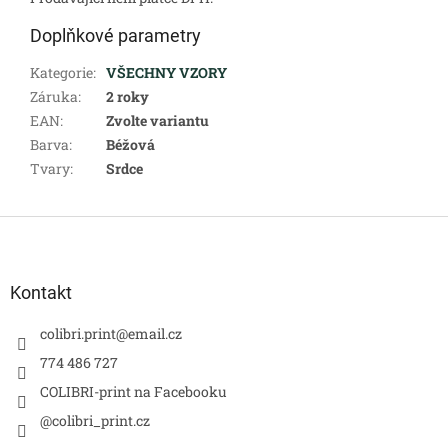
Doplňkové parametry
Kategorie
:
VŠECHNY VZORY
Záruka
:
2 roky
EAN
:
Zvolte variantu
Barva
:
Béžová
Tvary
:
Srdce
Z
á
p
a
Kontakt
t
í
colibri.print
@
email.cz
774 486 727
COLIBRI-print na Facebooku
@colibri_print.cz