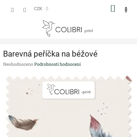
Přejít
NÁKUP
na
CZK
obsah
KOŠÍK
Barevná peříčka na béžové
Průměrné
Neohodnoceno
Podrobnosti hodnocení
hodnocení
produktu
je
0,0
z
5
hvězdiček.