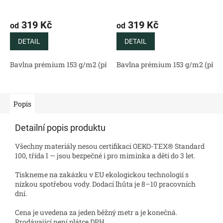
319 Kč
319 Kč
od
od
DETAIL
DETAIL
Bavlna prémium 153 g/m2 (přírodní)
Bavlna prémium 153 g/m2 (příro
Bavlněný satén 130 g/m2 (
Popis
Detailní popis produktu
Všechny materiály nesou certifikaci OEKO-TEX® Standard
100, třída I — jsou bezpečné i pro miminka a děti do 3 let.
Tiskneme na zakázku v EU ekologickou technologií s
nízkou spotřebou vody. Dodací lhůta je 8–10 pracovních
dní.
Cena je uvedena za jeden běžný metr a je konečná.
Prodávající není plátce DPH.