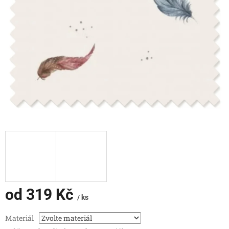
od
319 Kč
/ ks
Měrná
Materiál
cena: