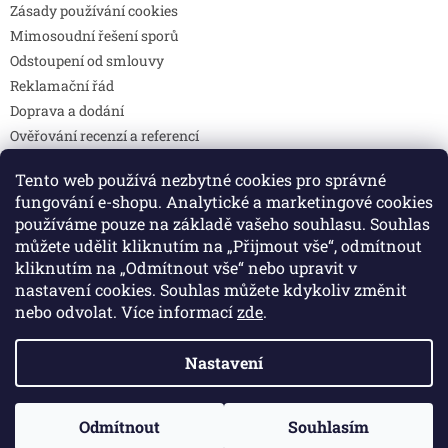
Zásady používání cookies
Mimosoudní řešení sporů
Odstoupení od smlouvy
Reklamační řád
Doprava a dodání
Ověřování recenzí a referencí
Pravidla soutěží
Tento web používá nezbytné cookies pro správné
Prohlášení o shodě
fungování e-shopu. Analytické a marketingové cookies
Způsoby platby
používáme pouze na základě vašeho souhlasu. Souhlas
DOTAZY
můžete udělit kliknutím na „Přijmout vše“, odmítnout
Kontakty
kliknutím na „Odmítnout vše“ nebo upravit v
nastavení cookies. Souhlas můžete kdykoliv změnit
nebo odvolat. Více informací
zde
.
Vytvořil Shoptet
Nastavení
Copyright 2026
Colibri print
. Všechna práva vyhrazena.
Odmítnout
Souhlasím
Upravit nastavení cookies
🚚 Doprava zdarma při objednávce nad 2 000 Kč.