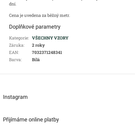
dní.
Cena je uvedena za běžný metr.
Doplňkové parametry
Kategorie
:
VŠECHNY VZORY
Záruka
:
2 roky
EAN
:
7032371248341
Barva
:
Bílá
Z
á
p
a
Instagram
t
í
Přijímáme online platby