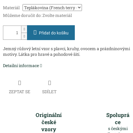
Měrná
Materiál
cena:
Můžeme doručit do:
Zvolte materiál
Přidat do košíku
Jemný růžový letní vzor s plavci, kruhy, ovocem a prázdninovými
motivy. Látka pro hravé a pohodové šití.
Detailní informace
ZEPTAT SE
SDÍLET
Originální
Spoluprá
české
ce
vzory
s českými