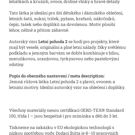
lehátkách a kruzích, ovoce, drobné vlnky a hravé detaily.
Tato látka je ideální pro šití dětského i dámského oblečení,
letních šatů, sukní, triček, pyžam, kraťasů, nákrčníků,
čepic, tašek nebo doplňků na dovolenou. Motiv působí
lehce, něžně a přitom zábavně.
Autorský vzor
Letní pohoda 2
se hodí pro projekty, které
mají být veselé, originální a plné letní nálady. Díky světlému
podkladu a jemným barvám se dobře kombinuje s bílou,
meruňkovou, oranžovou, tyrkysovou nebo pastelovými
odstíny.
Popis do obecného nastavení / meta description:
Jemná růžová látka Letní pohoda 2 s plavci, ovocem a
letními motivy. Ideální autorský vzor na oblečení i doplňky.
Všechny materiály nesou certifikaci OEKO-TEX® Standard
100, třída I — jsou bezpečné i pro miminka a děti do 3 let.
Tiskneme na zakázku v EU ekologickou technologií s
nízkou spotřebou vody. Dodací lhůta je 8–10 pracovních