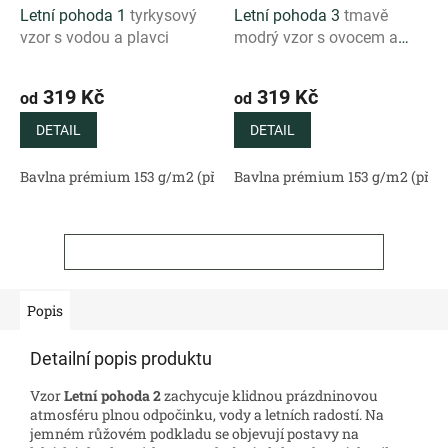
Letní pohoda 1
tyrkysový
Letní pohoda 3
tmavě
vzor s vodou a plavci
modrý vzor s ovocem a
drinky
319 Kč
319 Kč
od
od
DETAIL
DETAIL
Bavlna prémium 153 g/m2 (přírodní)
Bavlna prémium 153 g/m2 (příro
Bavlněný satén 130 g/m2 (
ZOBRAZIT VŠECHNY SOUVISEJÍCÍ PRODUKTY
Popis
Detailní popis produktu
Vzor
Letní pohoda 2
zachycuje klidnou prázdninovou
atmosféru plnou odpočinku, vody a letních radostí. Na
jemném růžovém podkladu se objevují postavy na