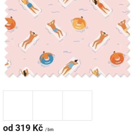
od
319 Kč
/ bm