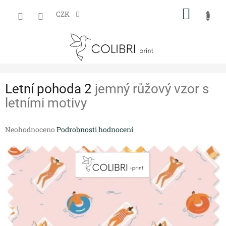
Přejít
NÁKUP
na
CZK
obsah
KOŠÍK
Letní pohoda 2
jemný růžový vzor s
letními motivy
Průměrné
Neohodnoceno
Podrobnosti hodnocení
hodnocení
produktu
je
0,0
z
5
hvězdiček.