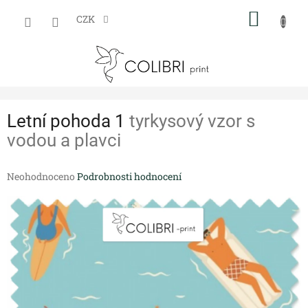
Přejít
NÁKUP
na
CZK
obsah
KOŠÍK
Letní pohoda 1
tyrkysový vzor s
vodou a plavci
Průměrné
Neohodnoceno
Podrobnosti hodnocení
hodnocení
produktu
je
0,0
z
5
hvězdiček.