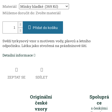
Měrná
Materiál
cena:
Můžeme doručit do:
Zvolte materiál
Přidat do košíku
Svěží tyrkysový vzor s motivem vody, plavců a letního
odpočinku. Látka jako stvořená na prázdninové šití.
Detailní informace
ZEPTAT SE
SDÍLET
Originální
Spoluprá
české
ce
vzory
s českými