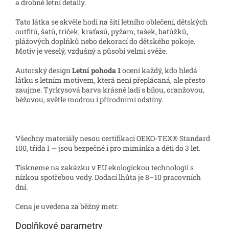
a drobné letní detaily.
Tato látka se skvěle hodí na šití letního oblečení, dětských
outfitů, šatů, triček, kraťasů, pyžam, tašek, batůžků,
plážových doplňků nebo dekorací do dětského pokoje.
Motiv je veselý, vzdušný a působí velmi svěže.
Autorský design
Letní pohoda 1
ocení každý, kdo hledá
látku s letním motivem, která není přeplácaná, ale přesto
zaujme. Tyrkysová barva krásně ladí s bílou, oranžovou,
béžovou, světle modrou i přírodními odstíny.
Všechny materiály nesou certifikaci OEKO-TEX® Standard
100, třída I — jsou bezpečné i pro miminka a děti do 3 let.
Tiskneme na zakázku v EU ekologickou technologií s
nízkou spotřebou vody. Dodací lhůta je 8–10 pracovních
dní.
Cena je uvedena za běžný metr.
Doplňkové parametry