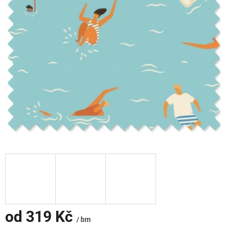
od
319 Kč
/ bm