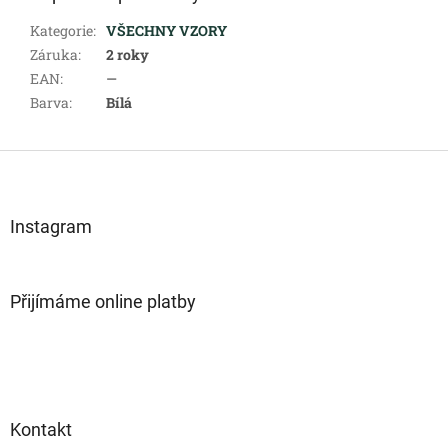
Kategorie
:
VŠECHNY VZORY
Záruka
:
2 roky
EAN
:
—
Barva
:
Bílá
Z
á
p
a
Instagram
t
í
Přijímáme online platby
Kontakt