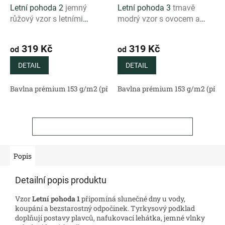
Letní pohoda 2
jemný
Letní pohoda 3
tmavě
růžový vzor s letními
modrý vzor s ovocem a
motivy
drinky
319 Kč
319 Kč
od
od
DETAIL
DETAIL
Bavlna prémium 153 g/m2 (přírodní)
Bavlna prémium 153 g/m2 (příro
Bavlněný satén 130 g/m2 (
ZOBRAZIT VŠECHNY SOUVISEJÍCÍ PRODUKTY
Popis
Detailní popis produktu
Vzor
Letní pohoda 1
připomíná slunečné dny u vody,
koupání a bezstarostný odpočinek. Tyrkysový podklad
doplňují postavy plavců, nafukovací lehátka, jemné vlnky