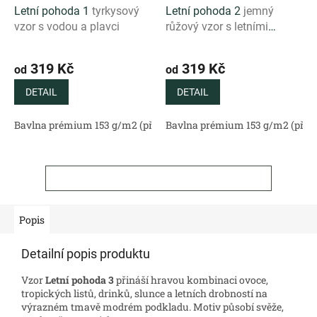
Letní pohoda 1
tyrkysový
Letní pohoda 2
jemný
vzor s vodou a plavci
růžový vzor s letními
motivy
319 Kč
319 Kč
od
od
DETAIL
DETAIL
Bavlna prémium 153 g/m2 (přírodní)
Bavlna prémium 153 g/m2 (příro
Bavlněný satén 130 g/m2 (
ZOBRAZIT VŠECHNY SOUVISEJÍCÍ PRODUKTY
Popis
Detailní popis produktu
Vzor
Letní pohoda 3
přináší hravou kombinaci ovoce,
tropických listů, drinků, slunce a letních drobností na
výrazném tmavě modrém podkladu. Motiv působí svěže,