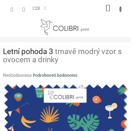
Přejít
NÁKUP
na
CZK
obsah
KOŠÍK
Letní pohoda 3
tmavě modrý vzor s
ovocem a drinky
Průměrné
Neohodnoceno
Podrobnosti hodnocení
hodnocení
produktu
je
0,0
z
5
hvězdiček.