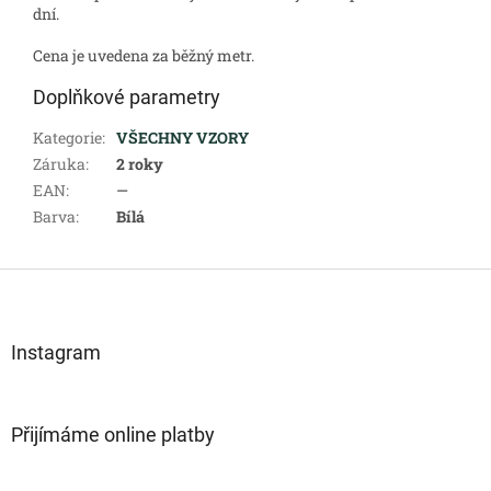
dní.
Cena je uvedena za běžný metr.
Doplňkové parametry
Kategorie
:
VŠECHNY VZORY
Záruka
:
2 roky
EAN
:
—
Barva
:
Bílá
Z
á
p
a
Instagram
t
í
Přijímáme online platby