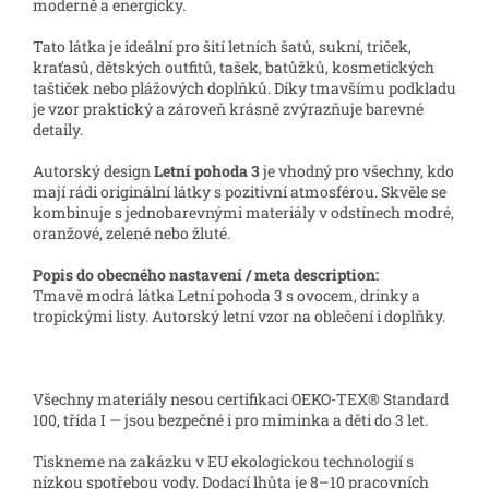
moderně a energicky.
Tato látka je ideální pro šití letních šatů, sukní, triček,
kraťasů, dětských outfitů, tašek, batůžků, kosmetických
taštiček nebo plážových doplňků. Díky tmavšímu podkladu
je vzor praktický a zároveň krásně zvýrazňuje barevné
detaily.
Autorský design
Letní pohoda 3
je vhodný pro všechny, kdo
mají rádi originální látky s pozitivní atmosférou. Skvěle se
kombinuje s jednobarevnými materiály v odstínech modré,
oranžové, zelené nebo žluté.
Popis do obecného nastavení / meta description:
Tmavě modrá látka Letní pohoda 3 s ovocem, drinky a
tropickými listy. Autorský letní vzor na oblečení i doplňky.
Všechny materiály nesou certifikaci OEKO-TEX® Standard
100, třída I — jsou bezpečné i pro miminka a děti do 3 let.
Tiskneme na zakázku v EU ekologickou technologií s
nízkou spotřebou vody. Dodací lhůta je 8–10 pracovních