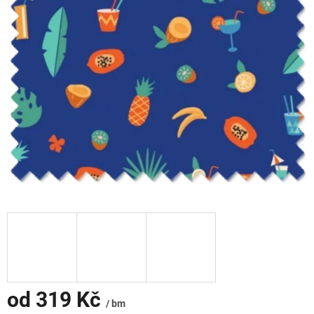
od
319 Kč
/ bm