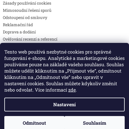
Zásady používání cookies
Mimosoudní řešení sporů
Odstoupení od smlouvy
Reklamační řád
Doprava a dodání
Ověřování recenzí a referencí
Pravidla soutěží
Tento web používá nezbytné cookies pro správné
Prohlášení o shodě
fungování e-shopu. Analytické a marketingové cookies
Způsoby platby
používáme pouze na základě vašeho souhlasu. Souhlas
DOTAZY
můžete udělit kliknutím na „Přijmout vše“, odmítnout
Kontakty
kliknutím na „Odmítnout vše“ nebo upravit v
nastavení cookies. Souhlas můžete kdykoliv změnit
nebo odvolat. Více informací
zde
.
Vytvořil Shoptet
Nastavení
Copyright 2026
Colibri print
. Všechna práva vyhrazena.
Odmítnout
Souhlasím
Upravit nastavení cookies
🚚 Doprava zdarma při objednávce nad 2 000 Kč.