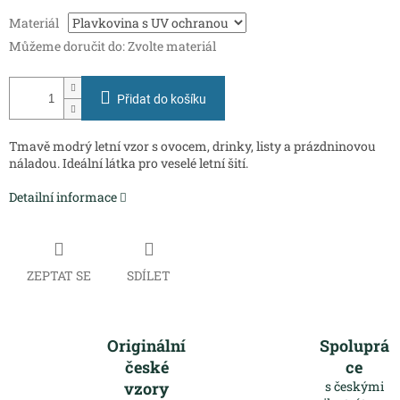
Měrná
Materiál
cena:
Můžeme doručit do:
Zvolte materiál
Přidat do košíku
Tmavě modrý letní vzor s ovocem, drinky, listy a prázdninovou
náladou. Ideální látka pro veselé letní šití.
Detailní informace
ZEPTAT SE
SDÍLET
Originální
Spoluprá
české
ce
vzory
s českými