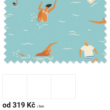
od
319 Kč
/ bm