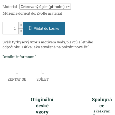
Měrná
Materiál
cena:
Můžeme doručit do:
Zvolte materiál
Přidat do košíku
Svěží tyrkysový vzor s motivem vody, plavců a letního
odpočinku. Látka jako stvořená na prázdninové šití.
Detailní informace
ZEPTAT SE
SDÍLET
Originální
Spoluprá
české
ce
vzory
s českými