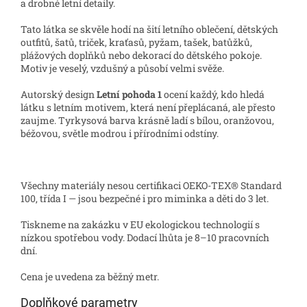
a drobné letní detaily.
Tato látka se skvěle hodí na šití letního oblečení, dětských
outfitů, šatů, triček, kraťasů, pyžam, tašek, batůžků,
plážových doplňků nebo dekorací do dětského pokoje.
Motiv je veselý, vzdušný a působí velmi svěže.
Autorský design
Letní pohoda 1
ocení každý, kdo hledá
látku s letním motivem, která není přeplácaná, ale přesto
zaujme. Tyrkysová barva krásně ladí s bílou, oranžovou,
béžovou, světle modrou i přírodními odstíny.
Všechny materiály nesou certifikaci OEKO-TEX® Standard
100, třída I — jsou bezpečné i pro miminka a děti do 3 let.
Tiskneme na zakázku v EU ekologickou technologií s
nízkou spotřebou vody. Dodací lhůta je 8–10 pracovních
dní.
Cena je uvedena za běžný metr.
Doplňkové parametry