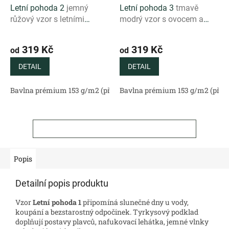
Letní pohoda 2
jemný
Letní pohoda 3
tmavě
růžový vzor s letními
modrý vzor s ovocem a
motivy
drinky
319 Kč
319 Kč
od
od
DETAIL
DETAIL
Bavlna prémium 153 g/m2 (přírodní)
Bavlna prémium 153 g/m2 (příro
Bavlněný satén 130 g/m2 (
ZOBRAZIT VŠECHNY SOUVISEJÍCÍ PRODUKTY
Popis
Detailní popis produktu
Vzor
Letní pohoda 1
připomíná slunečné dny u vody,
koupání a bezstarostný odpočinek. Tyrkysový podklad
doplňují postavy plavců, nafukovací lehátka, jemné vlnky