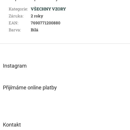
Kategorie
:
VŠECHNY VZORY
Záruka
:
2 roky
EAN
:
7690771200880
Barva
:
Bílá
Z
á
p
a
Instagram
t
í
Přijímáme online platby
Kontakt