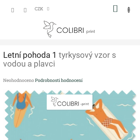
Přejít
NÁKUP
na
CZK
obsah
KOŠÍK
Letní pohoda 1
tyrkysový vzor s
vodou a plavci
Průměrné
Neohodnoceno
Podrobnosti hodnocení
hodnocení
produktu
je
0,0
z
5
hvězdiček.