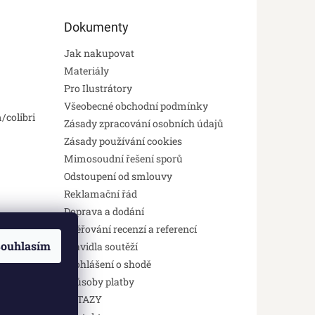
Dokumenty
Jak nakupovat
Materiály
Pro Ilustrátory
Všeobecné obchodní podmínky
/colibri
Zásady zpracování osobních údajů
Zásady používání cookies
Mimosoudní řešení sporů
Odstoupení od smlouvy
Reklamační řád
Doprava a dodání
Ověřování recenzí a referencí
ouhlasím
Pravidla soutěží
Prohlášení o shodě
Způsoby platby
DOTAZY