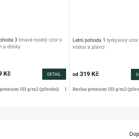
pohoda 3
tmavě modrý vzor s
Letní pohoda 1
tyrkysový vzor
 a drinky
vodou a plavci
9 Kč
319 Kč
od
DETAIL
D
tén 130 g/m2 (přírodní)
prémium 153 g/m2 (přírodní)
Bavlněné plátno standard (přírodní)
Bavlněný satén 130 g/m2 (přírodní)
Bavlna prémium 153 g/m2 (příro
Bav
Dop