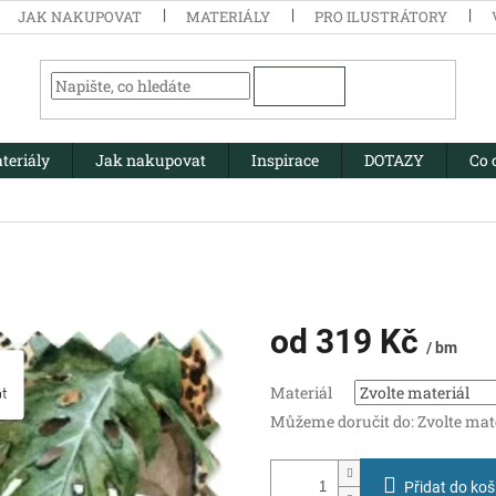
JAK NAKUPOVAT
MATERIÁLY
PRO ILUSTRÁTORY
HLEDAT
teriály
Jak nakupovat
Inspirace
DOTAZY
Co 
od
319 Kč
/ bm
Měrná
Materiál
cena:
Můžeme doručit do:
Zvolte mat
Přidat do koš