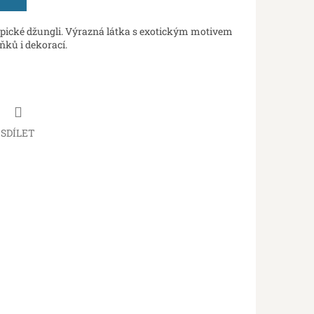
opické džungli. Výrazná látka s exotickým motivem
lňků i dekorací.
SDÍLET