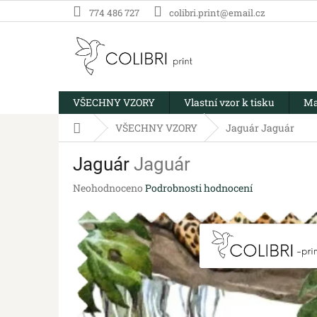
Přejít
774 486 727
colibri.print@email.cz
na
obsah
VŠECHNY VZORY
Vlastní vzor k tisku
Ma
Domů
VŠECHNY VZORY
Jaguár
Jaguár
Jaguár
Jaguár
Průměrné
Neohodnoceno
Podrobnosti hodnocení
hodnocení
produktu
je
0,0
z
5
hvězdiček.