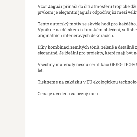
Vzor
Jaguár
přináší do šití atmosféru tropické d
prvkem je elegantní jaguár odpočívající mezi vel
Tento autorský motiv se skvěle hodí pro každého
Vynikne na dětském i dámském oblečení, softshell
originálních interiérových dekoracích.
Díky kombinaci zemitých tónů, zeleně a detailně 
elegantně. Je ideální pro projekty, které mají být 
Všechny materiály nesou certifikaci OEKO-TEX® St
let.
Tiskneme na zakázku v EU ekologickou technologií
Cena je uvedena za běžný metr.
Z
á
p
a