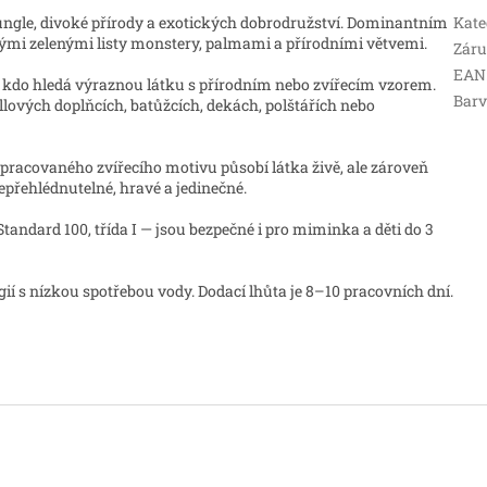
žungle, divoké přírody a exotických dobrodružství. Dominantním
Kate
kými zelenými listy monstery, palmami a přírodními větvemi.
Zár
EAN
, kdo hledá výraznou látku s přírodním nebo zvířecím vzorem.
Bar
ových doplňcích, batůžcích, dekách, polštářích nebo
zpracovaného zvířecího motivu působí látka živě, ale zároveň
nepřehlédnutelné, hravé a jedinečné.
andard 100, třída I — jsou bezpečné i pro miminka a děti do 3
 s nízkou spotřebou vody. Dodací lhůta je 8–10 pracovních dní.