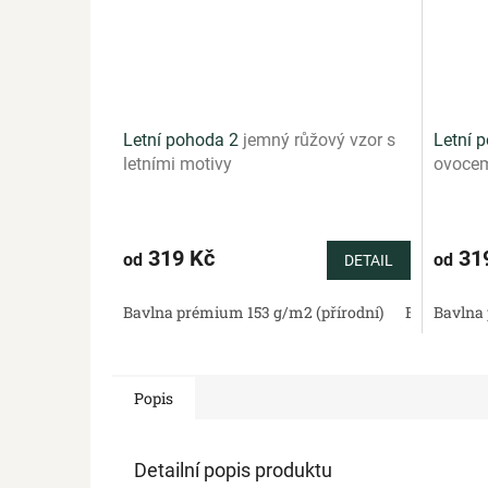
Letní pohoda 2
jemný růžový vzor s
Letní 
letními motivy
ovocem
319 Kč
31
od
od
DETAIL
Bavlna prémium 153 g/m2 (přírodní)
Bavlněný sa
Bavlna 
Popis
Detailní popis produktu