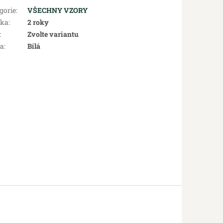
gorie
:
VŠECHNY VZORY
uka
:
2 roky
:
Zvolte variantu
va
:
Bílá