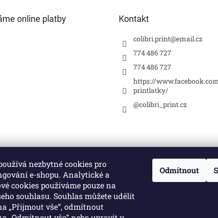
áme online platby
Kontakt
colibri.print
@
email.cz
774 486 727
774 486 727
https://www.facebook.com
printlatky/
@colibri_print.cz
používá nezbytné cookies pro
Odmítnout
S
ngování e-shopu. Analytické a
vé cookies používáme pouze na
šeho souhlasu. Souhlas můžete udělit
a „Přijmout vše“, odmítnout
na „Odmítnout vše“ nebo upravit v