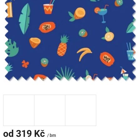
od
319 Kč
/ bm