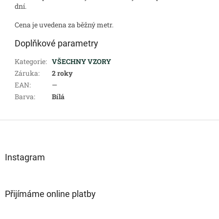
dní.
Cena je uvedena za běžný metr.
Doplňkové parametry
Kategorie
:
VŠECHNY VZORY
Záruka
:
2 roky
EAN
:
—
Barva
:
Bílá
Z
á
p
a
Instagram
t
í
Přijímáme online platby