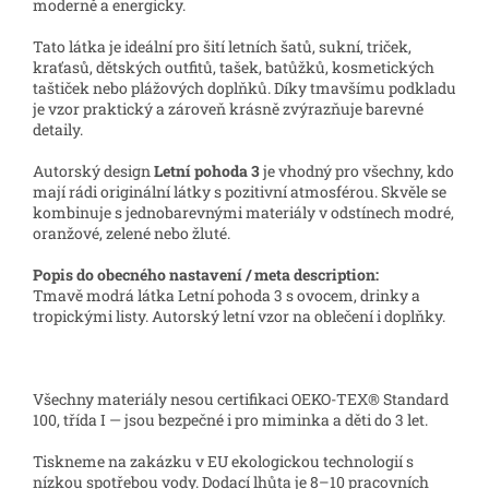
moderně a energicky.
Tato látka je ideální pro šití letních šatů, sukní, triček,
kraťasů, dětských outfitů, tašek, batůžků, kosmetických
taštiček nebo plážových doplňků. Díky tmavšímu podkladu
je vzor praktický a zároveň krásně zvýrazňuje barevné
detaily.
Autorský design
Letní pohoda 3
je vhodný pro všechny, kdo
mají rádi originální látky s pozitivní atmosférou. Skvěle se
kombinuje s jednobarevnými materiály v odstínech modré,
oranžové, zelené nebo žluté.
Popis do obecného nastavení / meta description:
Tmavě modrá látka Letní pohoda 3 s ovocem, drinky a
tropickými listy. Autorský letní vzor na oblečení i doplňky.
Všechny materiály nesou certifikaci OEKO-TEX® Standard
100, třída I — jsou bezpečné i pro miminka a děti do 3 let.
Tiskneme na zakázku v EU ekologickou technologií s
nízkou spotřebou vody. Dodací lhůta je 8–10 pracovních