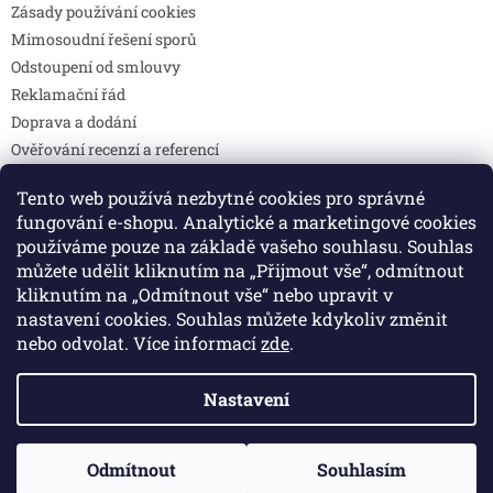
Zásady používání cookies
Mimosoudní řešení sporů
Odstoupení od smlouvy
Reklamační řád
Doprava a dodání
Ověřování recenzí a referencí
Pravidla soutěží
Tento web používá nezbytné cookies pro správné
Prohlášení o shodě
fungování e-shopu. Analytické a marketingové cookies
Způsoby platby
používáme pouze na základě vašeho souhlasu. Souhlas
DOTAZY
můžete udělit kliknutím na „Přijmout vše“, odmítnout
Kontakty
kliknutím na „Odmítnout vše“ nebo upravit v
nastavení cookies. Souhlas můžete kdykoliv změnit
nebo odvolat. Více informací
zde
.
Vytvořil Shoptet
Nastavení
Copyright 2026
Colibri print
. Všechna práva vyhrazena.
Odmítnout
Souhlasím
Upravit nastavení cookies
🚚 Doprava zdarma při objednávce nad 2 000 Kč.