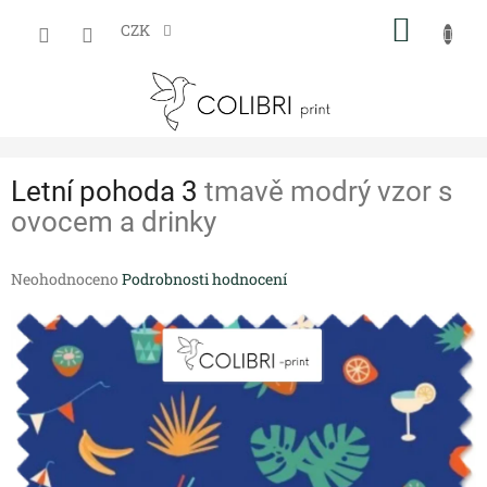
Přejít
NÁKUP
na
CZK
obsah
KOŠÍK
Letní pohoda 3
tmavě modrý vzor s
ovocem a drinky
Průměrné
Neohodnoceno
Podrobnosti hodnocení
hodnocení
produktu
je
0,0
z
5
hvězdiček.