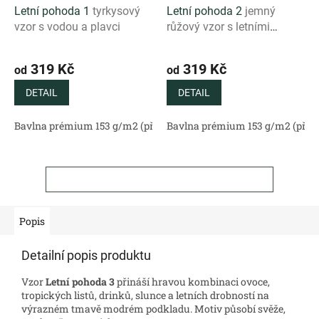
Letní pohoda 1
tyrkysový
Letní pohoda 2
jemný
vzor s vodou a plavci
růžový vzor s letními
motivy
319 Kč
319 Kč
od
od
DETAIL
DETAIL
Bavlna prémium 153 g/m2 (přírodní)
Bavlna prémium 153 g/m2 (příro
Bavlněný satén 130 g/m2 (
ZOBRAZIT VŠECHNY SOUVISEJÍCÍ PRODUKTY
Popis
Detailní popis produktu
Vzor
Letní pohoda 3
přináší hravou kombinaci ovoce,
tropických listů, drinků, slunce a letních drobností na
výrazném tmavě modrém podkladu. Motiv působí svěže,