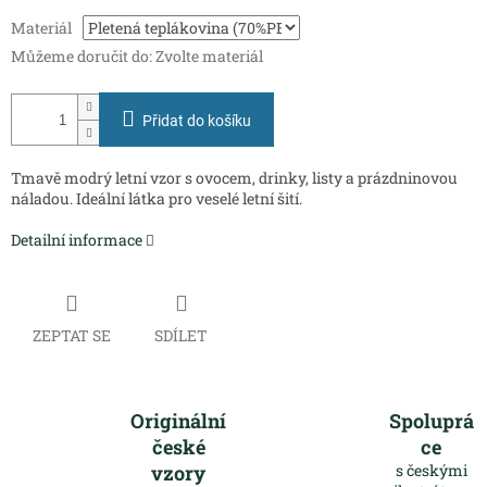
Měrná
Materiál
cena:
Můžeme doručit do:
Zvolte materiál
Přidat do košíku
Tmavě modrý letní vzor s ovocem, drinky, listy a prázdninovou
náladou. Ideální látka pro veselé letní šití.
Detailní informace
ZEPTAT SE
SDÍLET
Originální
Spoluprá
české
ce
vzory
s českými