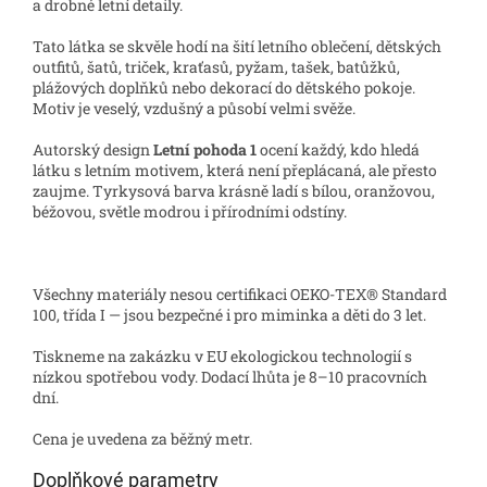
a drobné letní detaily.
Tato látka se skvěle hodí na šití letního oblečení, dětských
outfitů, šatů, triček, kraťasů, pyžam, tašek, batůžků,
plážových doplňků nebo dekorací do dětského pokoje.
Motiv je veselý, vzdušný a působí velmi svěže.
Autorský design
Letní pohoda 1
ocení každý, kdo hledá
látku s letním motivem, která není přeplácaná, ale přesto
zaujme. Tyrkysová barva krásně ladí s bílou, oranžovou,
béžovou, světle modrou i přírodními odstíny.
Všechny materiály nesou certifikaci OEKO-TEX® Standard
100, třída I — jsou bezpečné i pro miminka a děti do 3 let.
Tiskneme na zakázku v EU ekologickou technologií s
nízkou spotřebou vody. Dodací lhůta je 8–10 pracovních
dní.
Cena je uvedena za běžný metr.
Doplňkové parametry