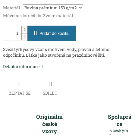
Měrná
Materiál
cena:
Můžeme doručit do:
Zvolte materiál
Přidat do košíku
Svěží tyrkysový vzor s motivem vody, plavců a letního
odpočinku. Látka jako stvořená na prázdninové šití.
Detailní informace
ZEPTAT SE
SDÍLET
Originální
Spoluprá
české
ce
vzory
s českými