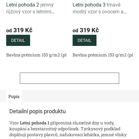
Letní pohoda 2
jemný
Letní pohoda 3
tmavě
růžový vzor s letními
modrý vzor s ovocem a
motivy
drinky
319 Kč
319 Kč
od
od
DETAIL
DETAIL
Bavlna prémium 153 g/m2 (přírodní)
Bavlna prémium 153 g/m2 (příro
Bavlněný satén 130 g/m2 (
ZOBRAZIT VŠECHNY SOUVISEJÍCÍ PRODUKTY
Popis
Detailní popis produktu
Vzor
Letní pohoda 1
připomíná slunečné dny u vody,
koupání a bezstarostný odpočinek. Tyrkysový podklad
doplňují postavy plavců, nafukovací lehátka, jemné vlnky