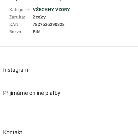
Kategorie
:
VŠECHNY VZORY
Záruka
:
2 roky
EAN
:
7827636290328
Barva
:
Bílá
Z
á
p
a
Instagram
t
í
Přijímáme online platby
Kontakt