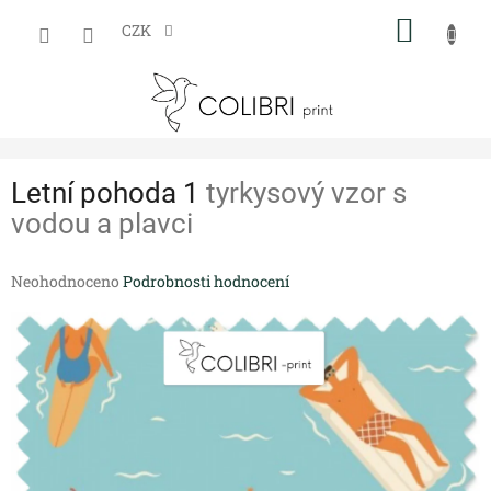
Přejít
NÁKUP
na
CZK
obsah
KOŠÍK
Letní pohoda 1
tyrkysový vzor s
vodou a plavci
Průměrné
Neohodnoceno
Podrobnosti hodnocení
hodnocení
produktu
je
0,0
z
5
hvězdiček.