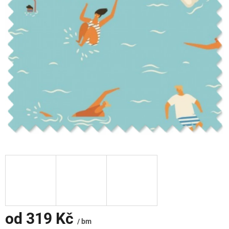
od
319 Kč
/ bm