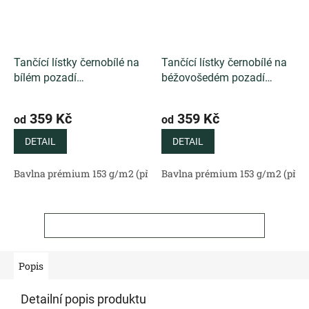
Tančící lístky černobílé na
Tančící lístky černobílé na
bílém pozadí
béžovošedém pozadí
Minimalistický autorský
Decentní autorský vzor s
vzor s černobílými lístky na
černobílými lístky na
359 Kč
359 Kč
od
od
čistě bílém podkladu
přírodním béžovošedém
podkladu
DETAIL
DETAIL
Bavlna prémium 153 g/m2 (přírodní)
Bavlna prémium 153 g/m2 (příro
Bavlněný satén 130 g/m2 (
ZOBRAZIT VŠECHNY SOUVISEJÍCÍ PRODUKTY
Popis
Detailní popis produktu