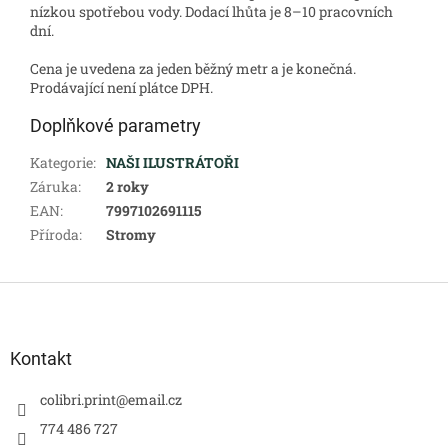
nízkou spotřebou vody. Dodací lhůta je 8–10 pracovních
dní.
Cena je uvedena za jeden běžný metr a je konečná.
Prodávající není plátce DPH.
Doplňkové parametry
Kategorie
:
NAŠI ILUSTRÁTOŘI
Záruka
:
2 roky
EAN
:
7997102691115
Příroda
:
Stromy
Z
á
p
a
Kontakt
t
í
colibri.print
@
email.cz
774 486 727