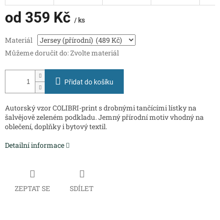
od
359 Kč
/ ks
Měrná
Materiál
cena:
Můžeme doručit do:
Zvolte materiál
Přidat do košíku
Autorský vzor COLIBRI-print s drobnými tančícími lístky na
šalvějově zeleném podkladu. Jemný přírodní motiv vhodný na
oblečení, doplňky i bytový textil.
Detailní informace
ZEPTAT SE
SDÍLET