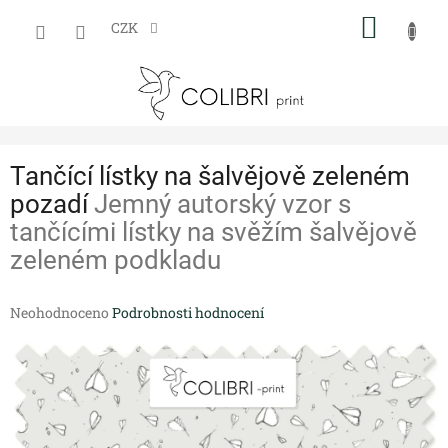
Přejít
NÁKUP
na
CZK
obsah
KOŠÍK
Tančící lístky na šalvějově zeleném
pozadí
Jemný autorský vzor s
tančícími lístky na svěžím šalvějově
zeleném podkladu
Průměrné
Neohodnoceno
Podrobnosti hodnocení
hodnocení
produktu
je
0,0
z
5
hvězdiček.