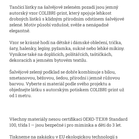
Tančící lístky na šalvějově zeleném pozadí jsou jemný
autorský vzor COLIBRI-print, který spojuje lehkost
drobných lístků s klidným přírodním odstínem šalvějové
zelené. Motiv působí vzdušně, svěže a nenápadně
elegantně.
Vzor se krásně hodí na dětské i dámské oblečení, trička,
šaty, halenky, legíny, pyžamka, sukně nebo lehké mikiny.
Vynikne také na doplňcích, polštářcích, taštičkách,
dekoracích a jemném bytovém textilu.
Šalvějově zelený podklad se dobře kombinuje s bílou,
smetanovou, béžovou, šedou, přírodní i jemně růžovou
barvou. Vyberte si materiál podle svého projektu a
objednejte látku s autorským potiskem COLIBRI-print už
od 1 metru.
Všechny materiály nesou certifikaci OEKO-TEX® Standard
100, třída I — jsou bezpečné i pro miminka a děti do 3 let.
Tiskneme na zakázku v EU ekologickou technologií s