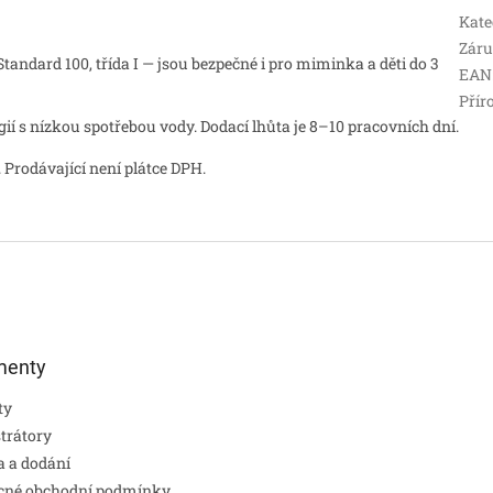
Kate
Zár
andard 100, třída I — jsou bezpečné i pro miminka a děti do 3
EAN
Přír
 s nízkou spotřebou vody. Dodací lhůta je 8–10 pracovních dní.
 Prodávající není plátce DPH.
menty
ty
strátory
 a dodání
cné obchodní podmínky