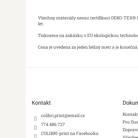
Všechny materiály nesou certifikaci OEKO-TEX® St
let.
Tiskneme na zakázku v EU ekologickou technologií
Cena je uvedena za jeden běžný metr a je konečná.
Z
á
p
a
t
Kontakt
Doku
í
Kontak
colibri.print
@
email.cz
Pro Ilu
774 486 727
Doprava
COLIBRI-print na Facebooku
Všeobe