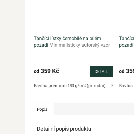
Tančící lístky černobílé na bílém
Tančící
pozadí
Minimalistický autorský vzor
pozad
s černobílými lístky na čistě bílém
tančící
podkladu
zelené
359 Kč
35
od
od
DETAIL
Bavlna prémium 153 g/m2 (přírodní)
Bavlněný sa
Bavlna 
Popis
Detailní popis produktu