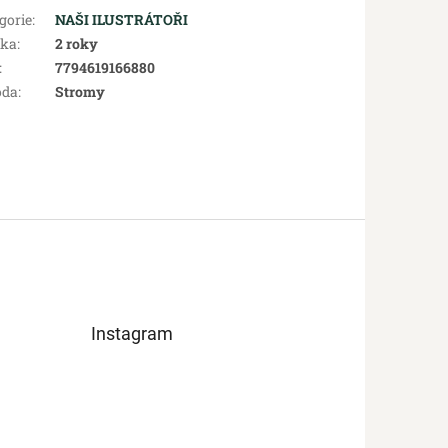
gorie
:
NAŠI ILUSTRÁTOŘI
uka
:
2 roky
:
7794619166880
oda
:
Stromy
Instagram