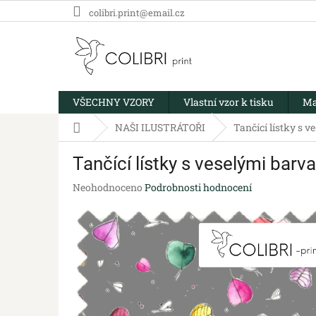
Přejít
colibri.print@email.cz
na
obsah
VŠECHNY VZORY
Vlastní vzor k tisku
Ma
Domů
NAŠI ILUSTRÁTOŘI
Tančící lístky s 
Tančící lístky s veselými bar
Průměrné
Neohodnoceno
Podrobnosti hodnocení
hodnocení
produktu
je
0,0
z
5
hvězdiček.