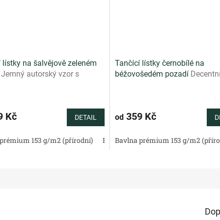
 lístky na šalvějově zeleném
Tančící lístky černobílé na
í
Jemný autorský vzor s
béžovošedém pozadí
Decentn
mi lístky na svěžím šalvějově
autorský vzor s černobílými lí
m podkladu
přírodním béžovošedém podk
9 Kč
359 Kč
od
DETAIL
D
tén 130 g/m2 (přírodní)
prémium 153 g/m2 (přírodní)
Bavlněné plátno standard (přírodní)
Bavlněný satén 130 g/m2 (přírodní)
Bavlna prémium 153 g/m2 (příro
Bav
Dop