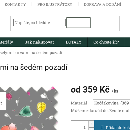
KONTAKTY
PRO ILUSTRÁTORY
DOPRAVA A DODÁNÍ
HLEDAT
teriály
Jak nakupovat
DOTAZY
Co chcete šít?
veselými barvami na šedém pozadí
vami na šedém pozadí
od
359 Kč
/ ks
Měrná
Materiál
cena:
Můžeme doručit do:
Zvolte mat
Přidat do koš