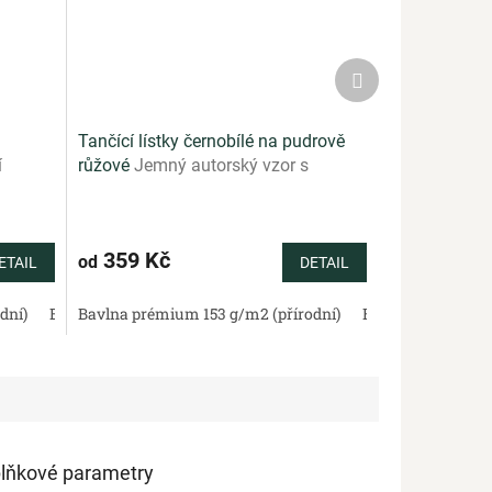
Další
produkt
Tančící lístky černobílé na pudrově
í
růžové
Jemný autorský vzor s
stky na
černobílými lístky na pudrově
ladu
růžovém podkladu
359 Kč
od
ETAIL
DETAIL
dní)
lněná panama 220 g/m2 (přírodní)
Bavlněné plátno standard (přírodní)
Bavlněný satén 130 g/m2 (přírodní)
Bavlna prémium 153 g/m2 (přírodní)
Mušelín - dvojitá gázovina (př
Bavlněná panama 220 g/m2 
Bavlněné plátno standar
Bavlněný satén 13
lňkové parametry