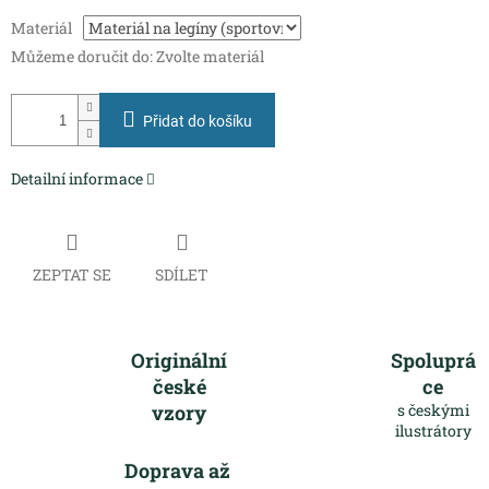
Měrná
Materiál
cena:
Můžeme doručit do:
Zvolte materiál
Přidat do košíku
Detailní informace
ZEPTAT SE
SDÍLET
Originální
Spoluprá
české
ce
vzory
s českými
ilustrátory
Doprava až