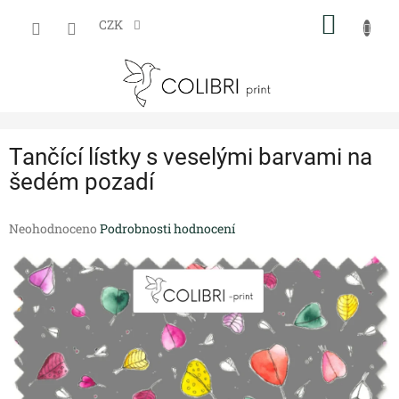
Přejít
NÁKUP
na
CZK
obsah
KOŠÍK
Tančící lístky s veselými barvami na
šedém pozadí
Průměrné
Neohodnoceno
Podrobnosti hodnocení
hodnocení
produktu
je
0,0
z
5
hvězdiček.