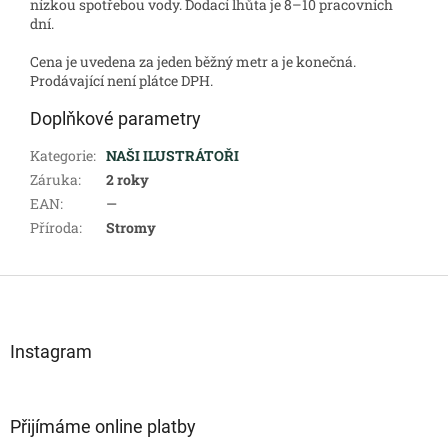
nízkou spotřebou vody. Dodací lhůta je 8–10 pracovních
dní.
Cena je uvedena za jeden běžný metr a je konečná.
Prodávající není plátce DPH.
Doplňkové parametry
Kategorie
:
NAŠI ILUSTRÁTOŘI
Záruka
:
2 roky
EAN
:
—
Příroda
:
Stromy
Z
á
p
a
Instagram
t
í
Přijímáme online platby