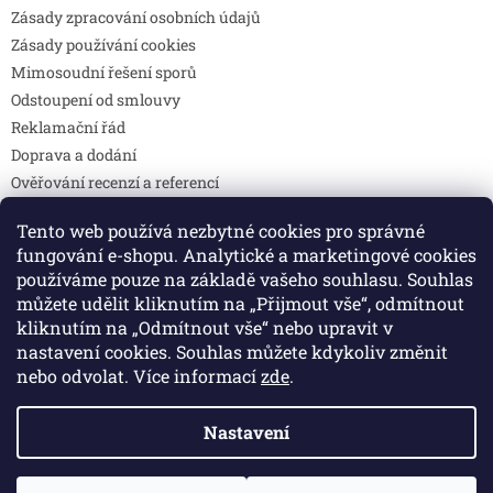
Zásady zpracování osobních údajů
Zásady používání cookies
Mimosoudní řešení sporů
Odstoupení od smlouvy
Reklamační řád
Doprava a dodání
Ověřování recenzí a referencí
Pravidla soutěží
Tento web používá nezbytné cookies pro správné
Prohlášení o shodě
fungování e-shopu. Analytické a marketingové cookies
Způsoby platby
používáme pouze na základě vašeho souhlasu. Souhlas
DOTAZY
můžete udělit kliknutím na „Přijmout vše“, odmítnout
Kontakty
kliknutím na „Odmítnout vše“ nebo upravit v
nastavení cookies. Souhlas můžete kdykoliv změnit
nebo odvolat. Více informací
zde
.
Vytvořil Shoptet
Nastavení
Copyright 2026
Colibri print
. Všechna práva vyhrazena.