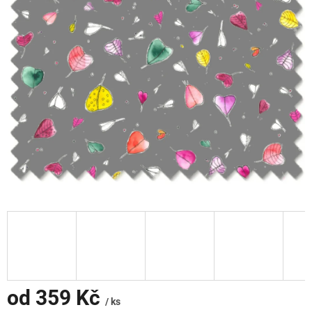
od
359 Kč
/ ks