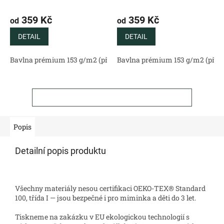
Minimalistický autorský
autorský vzor s tančícími
vzor s černobílými lístky na
lístky na svěžím šalvějově
359 Kč
359 Kč
od
od
čistě bílém podkladu
zeleném podkladu
DETAIL
DETAIL
Bavlna prémium 153 g/m2 (přírodní)
Bavlna prémium 153 g/m2 (příro
Bavlněný satén 130 g/m2 (
ZOBRAZIT VŠECHNY SOUVISEJÍCÍ PRODUKTY
Popis
Detailní popis produktu
Všechny materiály nesou certifikaci OEKO-TEX® Standard
100, třída I — jsou bezpečné i pro miminka a děti do 3 let.
Tiskneme na zakázku v EU ekologickou technologií s