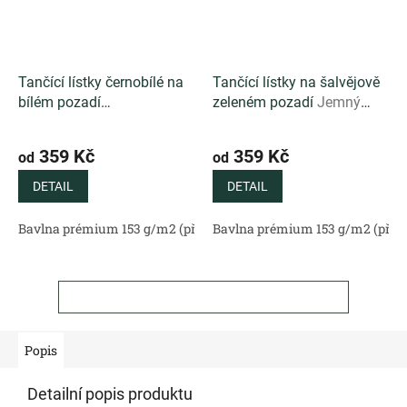
Tančící lístky černobílé na
Tančící lístky na šalvějově
bílém pozadí
zeleném pozadí
Jemný
Minimalistický autorský
autorský vzor s tančícími
vzor s černobílými lístky na
lístky na svěžím šalvějově
359 Kč
359 Kč
od
od
čistě bílém podkladu
zeleném podkladu
DETAIL
DETAIL
Bavlna prémium 153 g/m2 (přírodní)
Bavlna prémium 153 g/m2 (příro
Bavlněný satén 130 g/m2 (
ZOBRAZIT VŠECHNY SOUVISEJÍCÍ PRODUKTY
Popis
Detailní popis produktu