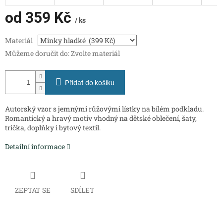
od
359 Kč
/ ks
Měrná
Materiál
cena:
Můžeme doručit do:
Zvolte materiál
Přidat do košíku
Autorský vzor s jemnými růžovými lístky na bílém podkladu.
Romantický a hravý motiv vhodný na dětské oblečení, šaty,
trička, doplňky i bytový textil.
Detailní informace
ZEPTAT SE
SDÍLET