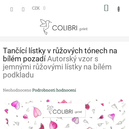
Přejít
NÁKUP
na
CZK
obsah
KOŠÍK
Tančící lístky v růžových tónech na
bílém pozadí
Autorský vzor s
jemnými růžovými lístky na bílém
podkladu
Průměrné
Neohodnoceno
Podrobnosti hodnocení
hodnocení
produktu
je
0,0
z
5
hvězdiček.