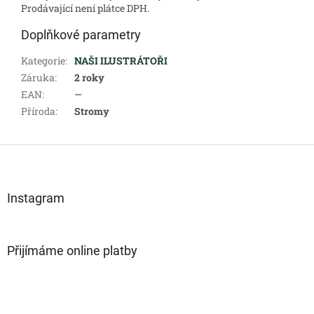
Prodávající není plátce DPH.
Doplňkové parametry
Kategorie
:
NAŠI ILUSTRÁTOŘI
Záruka
:
2 roky
EAN
:
—
Příroda
:
Stromy
Z
á
p
a
Instagram
t
í
Přijímáme online platby