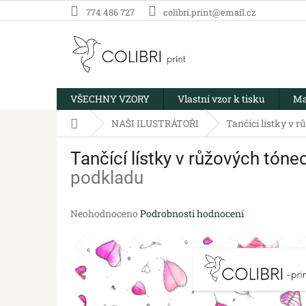
Přejít
774 486 727
colibri.print@email.cz
na
obsah
VŠECHNY VZORY
Vlastní vzor k tisku
Ma
Domů
NAŠI ILUSTRÁTOŘI
Tančící lístky v 
Tančící lístky v růžových tón
podkladu
Průměrné
Neohodnoceno
Podrobnosti hodnocení
hodnocení
produktu
je
0,0
z
5
hvězdiček.