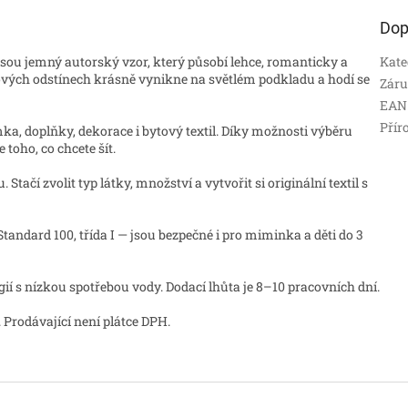
Dop
jsou jemný autorský vzor, který působí lehce, romanticky a
Kate
ových odstínech krásně vynikne na světlém podkladu a hodí se
Zár
EAN
Přír
amka, doplňky, dekorace i bytový textil. Díky možnosti výběru
toho, co chcete šít.
tačí zvolit typ látky, množství a vytvořit si originální textil s
andard 100, třída I — jsou bezpečné i pro miminka a děti do 3
 s nízkou spotřebou vody. Dodací lhůta je 8–10 pracovních dní.
 Prodávající není plátce DPH.