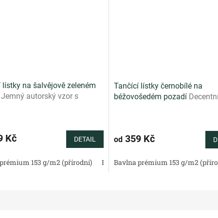
 lístky na šalvějově zeleném
Tančící lístky černobílé na
í
Jemný autorský vzor s
béžovošedém pozadí
Decentn
mi lístky na svěžím šalvějově
autorský vzor s černobílými lí
m podkladu
přírodním béžovošedém podk
9 Kč
359 Kč
od
DETAIL
D
tén 130 g/m2 (přírodní)
prémium 153 g/m2 (přírodní)
Bavlněné plátno standard (přírodní)
Bavlněný satén 130 g/m2 (přírodní)
Bavlna prémium 153 g/m2 (příro
Bav