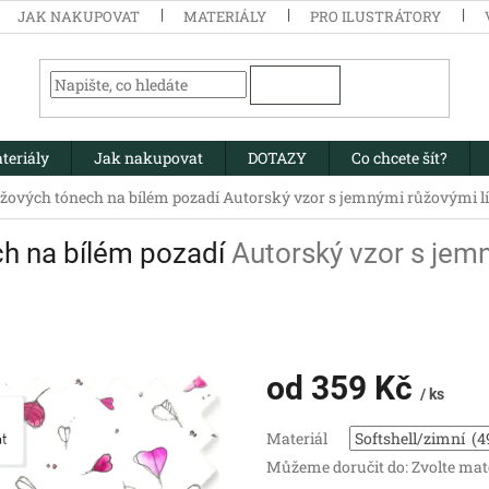
JAK NAKUPOVAT
MATERIÁLY
PRO ILUSTRÁTORY
HLEDAT
teriály
Jak nakupovat
DOTAZY
Co chcete šít?
růžových tónech na bílém pozadí
Autorský vzor s jemnými růžovými l
ech na bílém pozadí
Autorský vzor s jemn
od
359 Kč
/ ks
Měrná
Materiál
cena:
Můžeme doručit do:
Zvolte mat