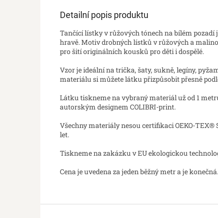
Detailní popis produktu
Tančící lístky v růžových tónech na bílém pozadí 
hravě. Motiv drobných lístků v růžových a malin
pro šití originálních kousků pro děti i dospělé.
Vzor je ideální na trička, šaty, sukně, legíny, pyž
materiálu si můžete látku přizpůsobit přesně podle 
Látku tiskneme na vybraný materiál už od 1 metru. S
autorským designem COLIBRI-print.
Všechny materiály nesou certifikaci OEKO-TEX® St
let.
Tiskneme na zakázku v EU ekologickou technologií
Cena je uvedena za jeden běžný metr a je konečná.
Z