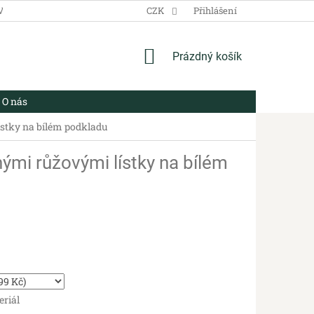
VŠEOBECNÉ OBCHODNÍ PODMÍNKY
CZK
ZÁSADY ZPRACOVÁNÍ OSOBN
Přihlášení
NÁKUPNÍ
Prázdný košík
KOŠÍK
O nás
ístky na bílém podkladu
ými růžovými lístky na bílém
eriál