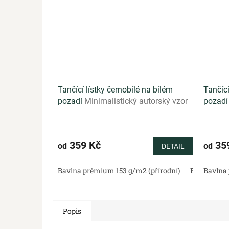
Tančící lístky černobílé na bílém
Tančící
pozadí
Minimalistický autorský vzor
pozad
s černobílými lístky na čistě bílém
tančící
podkladu
zelené
359 Kč
35
od
od
DETAIL
Bavlna prémium 153 g/m2 (přírodní)
Bavlněný sa
Bavlna 
Popis