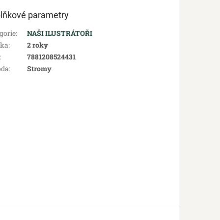
lňkové parametry
gorie
:
NAŠI ILUSTRÁTOŘI
uka
:
2 roky
:
7881208524431
oda
:
Stromy