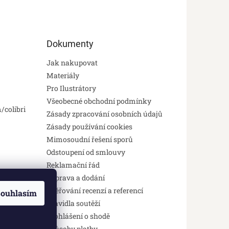
Dokumenty
Jak nakupovat
Materiály
Pro Ilustrátory
Všeobecné obchodní podmínky
/colibri
Zásady zpracování osobních údajů
Zásady používání cookies
Mimosoudní řešení sporů
Odstoupení od smlouvy
Reklamační řád
Doprava a dodání
Ověřování recenzí a referencí
ouhlasím
Pravidla soutěží
Prohlášení o shodě
Způsoby platby