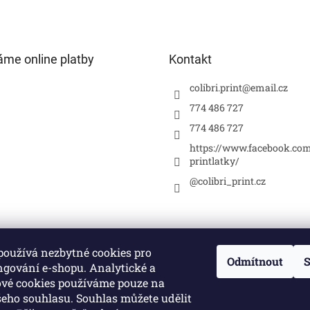
áme online platby
Kontakt
colibri.print
@
email.cz
774 486 727
774 486 727
https://www.facebook.com
printlatky/
@colibri_print.cz
používá nezbytné cookies pro
Odmítnout
S
ngování e-shopu. Analytické a
vé cookies používáme pouze na
šeho souhlasu. Souhlas můžete udělit