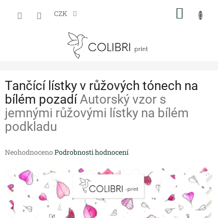
Přejít
NÁKUP
na
CZK
obsah
KOŠÍK
Tančící lístky v růžových tónech na
bílém pozadí
Autorský vzor s
jemnými růžovými lístky na bílém
podkladu
Průměrné
Neohodnoceno
Podrobnosti hodnocení
hodnocení
produktu
je
0,0
z
5
hvězdiček.