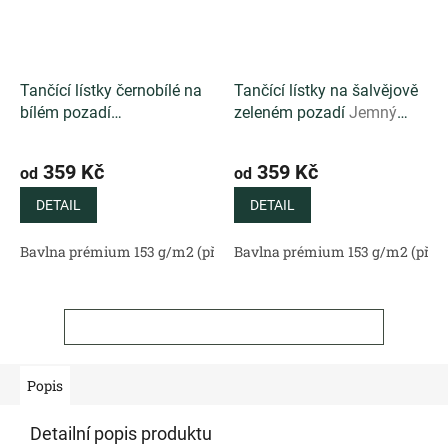
Tančící lístky černobílé na
Tančící lístky na šalvějově
bílém pozadí
zeleném pozadí
Jemný
Minimalistický autorský
autorský vzor s tančícími
vzor s černobílými lístky na
lístky na svěžím šalvějově
359 Kč
359 Kč
od
od
čistě bílém podkladu
zeleném podkladu
DETAIL
DETAIL
Bavlna prémium 153 g/m2 (přírodní)
Bavlna prémium 153 g/m2 (příro
Bavlněný satén 130 g/m2 (
ZOBRAZIT VŠECHNY SOUVISEJÍCÍ PRODUKTY
Popis
Detailní popis produktu