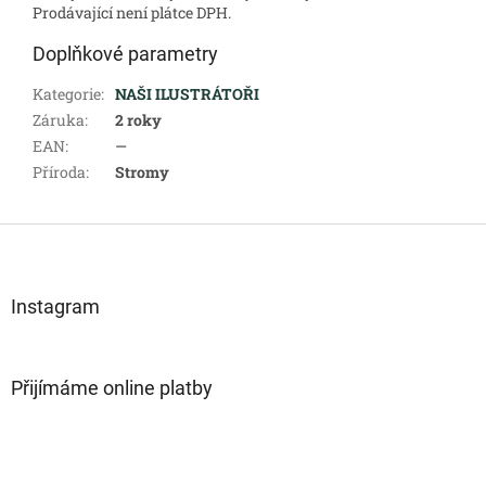
Prodávající není plátce DPH.
Doplňkové parametry
Kategorie
:
NAŠI ILUSTRÁTOŘI
Záruka
:
2 roky
EAN
:
—
Příroda
:
Stromy
Z
á
p
a
Instagram
t
í
Přijímáme online platby