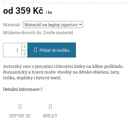
od
359 Kč
/ ks
Měrná
Materiál
cena:
Můžeme doručit do:
Zvolte materiál
Přidat do košíku
Autorský vzor s jemnými růžovými lístky na bílém podkladu.
Romantický a hravý motiv vhodný na dětské oblečení, šaty,
trička, doplňky i bytový textil.
Detailní informace
ZEPTAT SE
SDÍLET