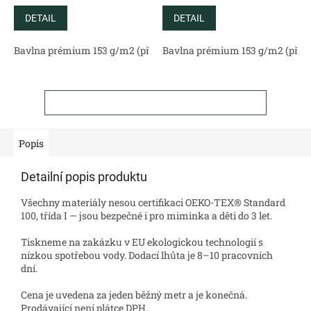
DETAIL
DETAIL
Bavlna prémium 153 g/m2 (přírodní)
Bavlna prémium 153 g/m2 (příro
Bavlněný satén 130 g/m2 (
ZOBRAZIT VŠECHNY SOUVISEJÍCÍ PRODUKTY
Popis
Detailní popis produktu
Všechny materiály nesou certifikaci OEKO-TEX® Standard
100, třída I — jsou bezpečné i pro miminka a děti do 3 let.
Tiskneme na zakázku v EU ekologickou technologií s
nízkou spotřebou vody. Dodací lhůta je 8–10 pracovních
dní.
Cena je uvedena za jeden běžný metr a je konečná.
Prodávající není plátce DPH.