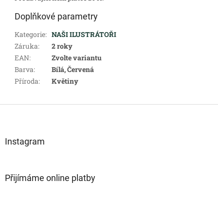
Doplňkové parametry
Kategorie
:
NAŠI ILUSTRÁTOŘI
Záruka
:
2 roky
EAN
:
Zvolte variantu
Barva
:
Bílá, Červená
Příroda
:
Květiny
Z
á
p
a
Instagram
t
í
Přijímáme online platby