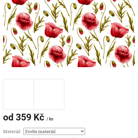
od
359 Kč
/ ks
Měrná
Materiál
cena: