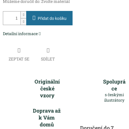
Můžeme doručit do:
Zvolte materiál
Přidat do košíku
Detailní informace
ZEPTAT SE
SDÍLET
Originální
Spoluprá
české
ce
vzory
s českými
ilustrátory
Doprava až
k Vám
domů
Doručení do 7