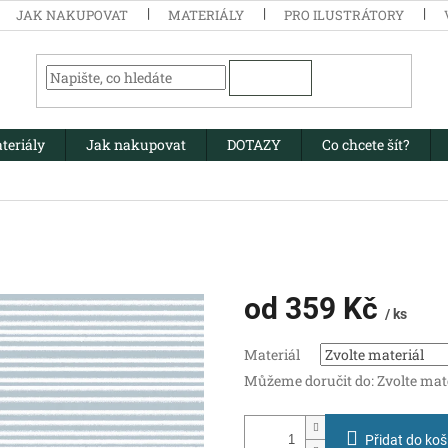
JAK NAKUPOVAT
MATERIÁLY
PRO ILUSTRÁTORY
HLEDAT
teriály
Jak nakupovat
DOTAZY
Co chcete šít?
od
359 Kč
/ ks
Měrná
Materiál
cena:
Můžeme doručit do:
Zvolte mat
Přidat do koš