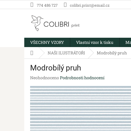
Přejít
774 486 727
colibri.print@email.cz
na
obsah
VŠECHNY VZORY
Vlastní vzor k tisku
Ma
Domů
NAŠI ILUSTRÁTOŘI
Modrobílý pruh
Modrobílý pruh
Průměrné
Neohodnoceno
Podrobnosti hodnocení
hodnocení
produktu
je
0,0
z
5
hvězdiček.