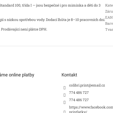
andard 100, třída I — jsou bezpečné i pro miminka a děti do 3
Kate
Zár
EAN
 s nízkou spotřebou vody. Dodací lhůta je 8–10 pracovních dní.
Bar
 Prodávající není plátce DPH.
Tva
áme online platby
Kontakt
colibri.print
@
email.cz
774 486 727
774 486 727
https://www.facebook.com
printlatky/