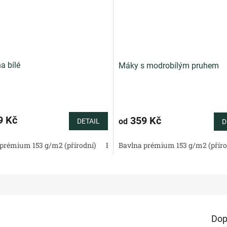
a bílé
Máky s modrobílým pruhem
9 Kč
359 Kč
od
DETAIL
D
tén 130 g/m2 (přírodní)
prémium 153 g/m2 (přírodní)
Bavlněné plátno standard (přírodní)
Bavlněný satén 130 g/m2 (přírodní)
Bavlna prémium 153 g/m2 (příro
Bav
Dop