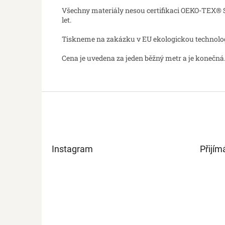
Všechny materiály nesou certifikaci OEKO-TEX® St
let.
Tiskneme na zakázku v EU ekologickou technologií
Cena je uvedena za jeden běžný metr a je konečná.
Z
á
p
a
t
Instagram
Přijím
í