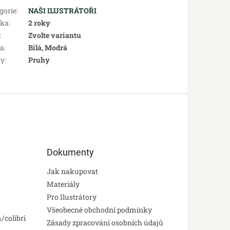
gorie
:
NAŠI ILUSTRÁTOŘI
uka
:
2 roky
:
Zvolte variantu
va
:
Bílá, Modrá
ry
:
Pruhy
Dokumenty
Jak nakupovat
Materiály
Pro Ilustrátory
Všeobecné obchodní podmínky
/colibri
Zásady zpracování osobních údajů