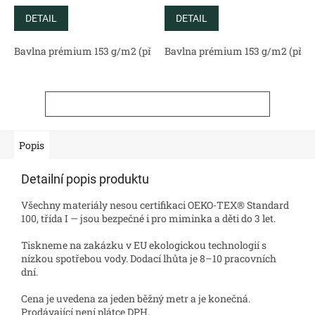
DETAIL
DETAIL
Bavlna prémium 153 g/m2 (přírodní)
Bavlna prémium 153 g/m2 (příro
Bavlněný satén 130 g/m2 (
ZOBRAZIT VŠECHNY SOUVISEJÍCÍ PRODUKTY
Popis
Detailní popis produktu
Všechny materiály nesou certifikaci OEKO-TEX® Standard
100, třída I — jsou bezpečné i pro miminka a děti do 3 let.
Tiskneme na zakázku v EU ekologickou technologií s
nízkou spotřebou vody. Dodací lhůta je 8–10 pracovních
dní.
Cena je uvedena za jeden běžný metr a je konečná.
Prodávající není plátce DPH.