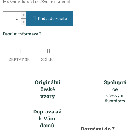
Můžeme doručit do:
Zvolte materiál
Přidat do košíku
Detailní informace
ZEPTAT SE
SDÍLET
Originální
Spoluprá
české
ce
vzory
s českými
ilustrátory
Doprava až
k Vám
domů
Doručení do 7