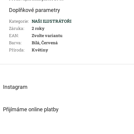
Doplňkové parametry
Kategorie
:
NAŠI ILUSTRÁTOŘI
Záruka
:
2 roky
EAN
:
Zvolte variantu
Barva
:
Bílá, Červená
Příroda
:
Květiny
Z
á
p
a
Instagram
t
í
Přijímáme online platby