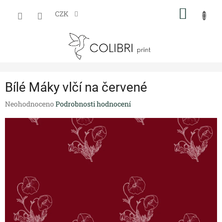
Přejít
NÁKUP
na
CZK
obsah
KOŠÍK
Bílé Máky vlčí na červené
Průměrné
Neohodnoceno
Podrobnosti hodnocení
hodnocení
produktu
je
0,0
z
5
hvězdiček.