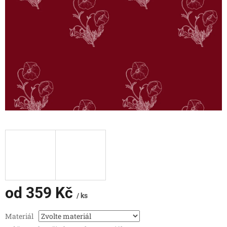
od
359 Kč
/ ks
Měrná
Materiál
cena: