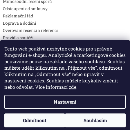
Mimosoudní řešení sporů
Odstoupení od smlouvy
Reklamační řád
Doprava a dodání
Ověřování recenzí a referencí
Pravidla soutěží
Prohlášení o shodě
Tento web používá nezbytné cookies pro správné
Způsoby platby
fungování e-shopu. Analytické a marketingové cookies
DOTAZY
používáme pouze na základě vašeho souhlasu. Souhlas
Kontakty
můžete udělit kliknutím na „Přijmout vše“, odmítnout
kliknutím na „Odmítnout vše“ nebo upravit v
nastavení cookies. Souhlas můžete kdykoliv změnit
nebo odvolat. Více informací
zde
.
Vytvořil Shoptet
Nastavení
Copyright 2026
Colibri print
. Všechna práva vyhrazena.
Upravit nastavení cookies
🚚 Doprava zdarma při objednávce nad 2 000 Kč • Platí pouze do
Odmítnout
Souhlasím
31. července 2026.