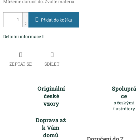
Můžeme doručit do:
Zvolte materiál
Přidat do košíku
Detailní informace
ZEPTAT SE
SDÍLET
Originální
Spoluprá
české
ce
vzory
s českými
ilustrátory
Doprava až
k Vám
domů
Doručení do 7