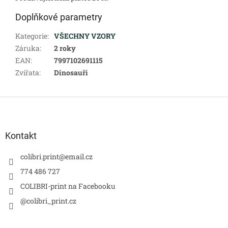
Doplňkové parametry
Kategorie
:
VŠECHNY VZORY
Záruka
:
2 roky
EAN
:
7997102691115
Zvířata
:
Dinosauři
Z
á
p
a
Kontakt
t
í
colibri.print
@
email.cz
774 486 727
COLIBRI-print na Facebooku
@colibri_print.cz