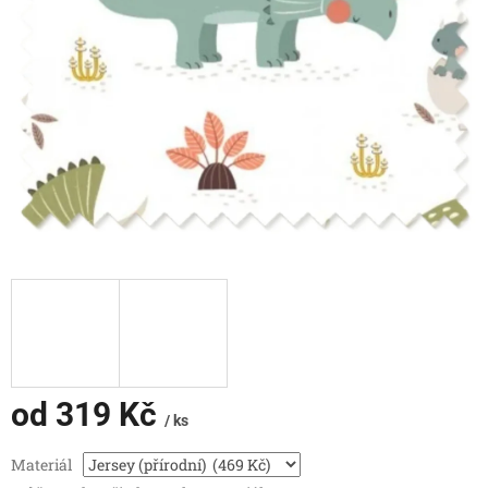
od
319 Kč
/ ks
Měrná
Materiál
cena: