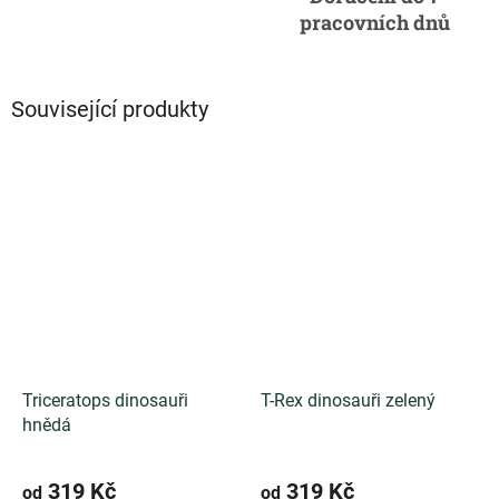
pracovních dnů
Související produkty
Triceratops dinosauři
T-Rex dinosauři zelený
hnědá
319 Kč
319 Kč
od
od