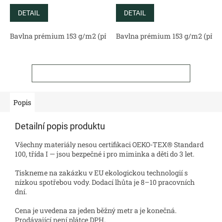
DETAIL
DETAIL
Bavlna prémium 153 g/m2 (přírodní)
Bavlna prémium 153 g/m2 (příro
Bavlněný satén 130 g/m2 (
ZOBRAZIT VŠECHNY SOUVISEJÍCÍ PRODUKTY
Popis
Detailní popis produktu
Všechny materiály nesou certifikaci OEKO-TEX® Standard
100, třída I — jsou bezpečné i pro miminka a děti do 3 let.
Tiskneme na zakázku v EU ekologickou technologií s
nízkou spotřebou vody. Dodací lhůta je 8–10 pracovních
dní.
Cena je uvedena za jeden běžný metr a je konečná.
Prodávající není plátce DPH.