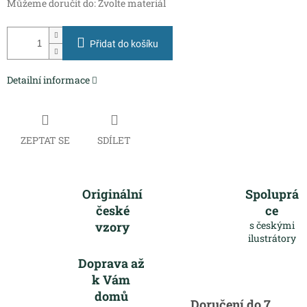
Můžeme doručit do:
Zvolte materiál
Přidat do košíku
Detailní informace
ZEPTAT SE
SDÍLET
Originální
Spoluprá
české
ce
vzory
s českými
ilustrátory
Doprava až
k Vám
domů
Doručení do 7