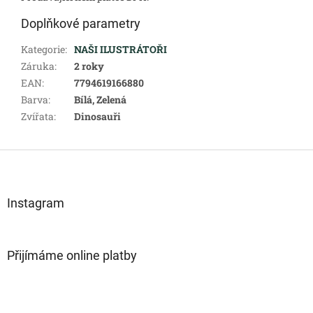
Doplňkové parametry
Kategorie
:
NAŠI ILUSTRÁTOŘI
Záruka
:
2 roky
EAN
:
7794619166880
Barva
:
Bílá, Zelená
Zvířata
:
Dinosauři
Z
á
p
a
Instagram
t
í
Přijímáme online platby