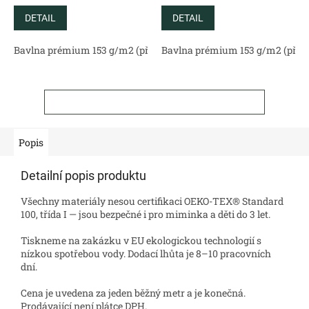
DETAIL
DETAIL
Bavlna prémium 153 g/m2 (přírodní)
Bavlna prémium 153 g/m2 (příro
Bavlněný satén 130 g/m2 (
ZOBRAZIT VŠECHNY SOUVISEJÍCÍ PRODUKTY
Popis
Detailní popis produktu
Všechny materiály nesou certifikaci OEKO-TEX® Standard
100, třída I — jsou bezpečné i pro miminka a děti do 3 let.
Tiskneme na zakázku v EU ekologickou technologií s
nízkou spotřebou vody. Dodací lhůta je 8–10 pracovních
dní.
Cena je uvedena za jeden běžný metr a je konečná.
Prodávající není plátce DPH.