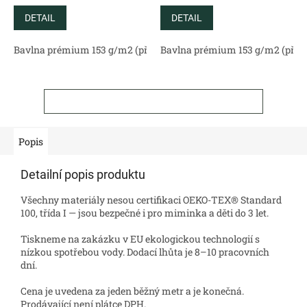
DETAIL
DETAIL
Bavlna prémium 153 g/m2 (přírodní)
Bavlna prémium 153 g/m2 (příro
Bavlněný satén 130 g/m2 (
ZOBRAZIT VŠECHNY SOUVISEJÍCÍ PRODUKTY
Popis
Detailní popis produktu
Všechny materiály nesou certifikaci OEKO-TEX® Standard
100, třída I — jsou bezpečné i pro miminka a děti do 3 let.
Tiskneme na zakázku v EU ekologickou technologií s
nízkou spotřebou vody. Dodací lhůta je 8–10 pracovních
dní.
Cena je uvedena za jeden běžný metr a je konečná.
Prodávající není plátce DPH.