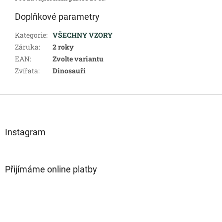
Doplňkové parametry
Kategorie
:
VŠECHNY VZORY
Záruka
:
2 roky
EAN
:
Zvolte variantu
Zvířata
:
Dinosauři
Z
á
p
a
Instagram
t
í
Přijímáme online platby