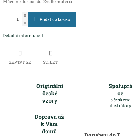
Můžeme doručit do:
Zvolte materiál
Přidat do košíku
Detailní informace
ZEPTAT SE
SDÍLET
Originální
Spoluprá
české
ce
vzory
s českými
ilustrátory
Doprava až
k Vám
domů
Doručení do 7