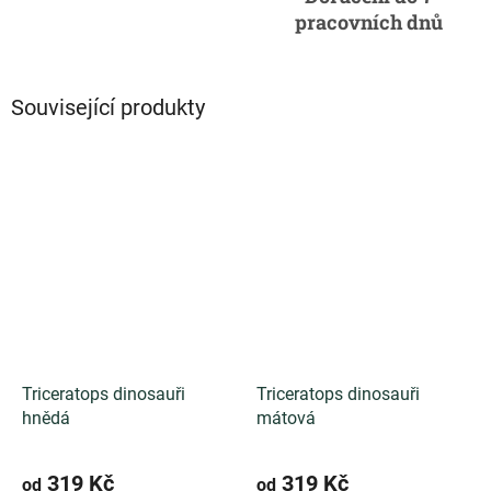
pracovních dnů
Související produkty
Triceratops dinosauři
Triceratops dinosauři
hnědá
mátová
319 Kč
319 Kč
od
od