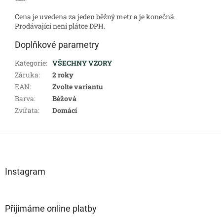
Cena je uvedena za jeden běžný metr a je konečná.
Prodávající není plátce DPH.
Doplňkové parametry
Kategorie
:
VŠECHNY VZORY
Záruka
:
2 roky
EAN
:
Zvolte variantu
Barva
:
Béžová
Zvířata
:
Domácí
Z
á
p
a
Instagram
t
í
Přijímáme online platby