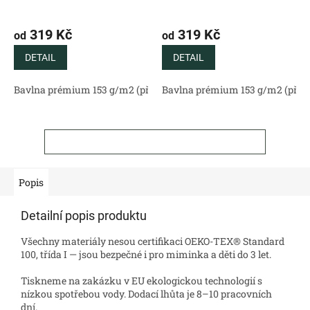
319 Kč
319 Kč
od
od
DETAIL
DETAIL
Bavlna prémium 153 g/m2 (přírodní)
Bavlna prémium 153 g/m2 (příro
Bavlněný satén 130 g/m2 (
ZOBRAZIT VŠECHNY SOUVISEJÍCÍ PRODUKTY
Popis
Detailní popis produktu
Všechny materiály nesou certifikaci OEKO-TEX® Standard
100, třída I — jsou bezpečné i pro miminka a děti do 3 let.
Tiskneme na zakázku v EU ekologickou technologií s
nízkou spotřebou vody. Dodací lhůta je 8–10 pracovních
dní.