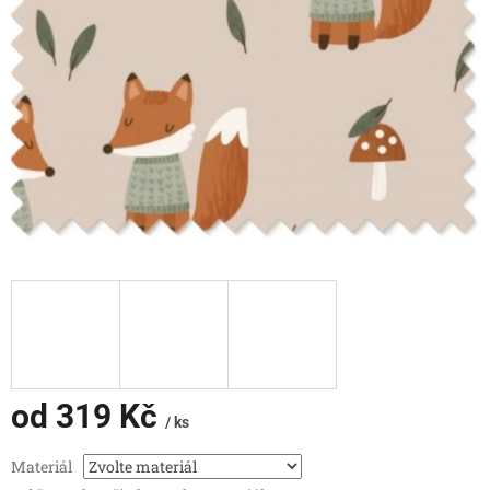
od
319 Kč
/ ks
Měrná
Materiál
cena: