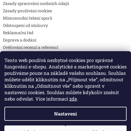
Zásady zpracování osobních údajů
Zásady používání cookies
Mimosoudní řešení sporů
Odstoupení od smlouvy
Reklamační řád
Doprava a dodání
Ověřování recenzí a referencí
Pravidla soutěží
Tento web používá nezbytné cookies pro správné
Prohlášení o shodě
fungování e-shopu. Analytické a marketingové cookies
Způsoby platby
používáme pouze na základě vašeho souhlasu. Souhlas
DOTAZY
můžete udělit kliknutím na „Přijmout vše“, odmítnout
Kontakty
kliknutím na „Odmítnout vše“ nebo upravit v
nastavení cookies. Souhlas můžete kdykoliv změnit
nebo odvolat. Více informací
zde
.
Vytvořil Shoptet
Nastavení
Copyright 2026
Colibri print
. Všechna práva vyhrazena.