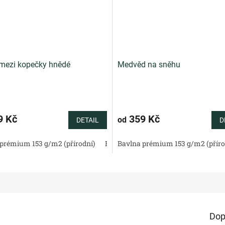
mezi kopečky hnědé
Medvěd na sněhu
9 Kč
359 Kč
od
DETAIL
D
tén 130 g/m2 (přírodní)
prémium 153 g/m2 (přírodní)
Bavlněné plátno standard (přírodní)
Bavlněný satén 130 g/m2 (přírodní)
Bavlna prémium 153 g/m2 (příro
Bav
Dop