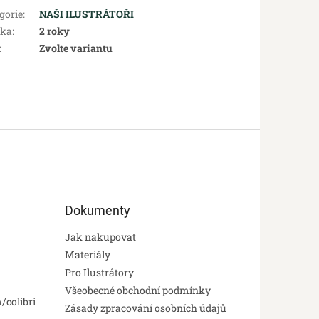
gorie
:
NAŠI ILUSTRÁTOŘI
uka
:
2 roky
:
Zvolte variantu
Dokumenty
Jak nakupovat
Materiály
Pro Ilustrátory
Všeobecné obchodní podmínky
/colibri
Zásady zpracování osobních údajů