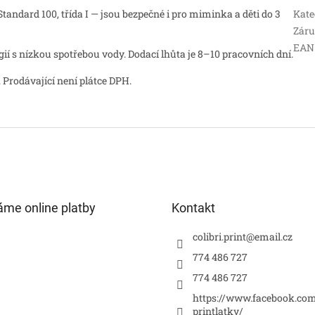
andard 100, třída I — jsou bezpečné i pro miminka a děti do 3
Kate
Zár
EAN
 s nízkou spotřebou vody. Dodací lhůta je 8–10 pracovních dní.
 Prodávající není plátce DPH.
áme online platby
Kontakt
colibri.print
@
email.cz
774 486 727
774 486 727
https://www.facebook.com
printlatky/