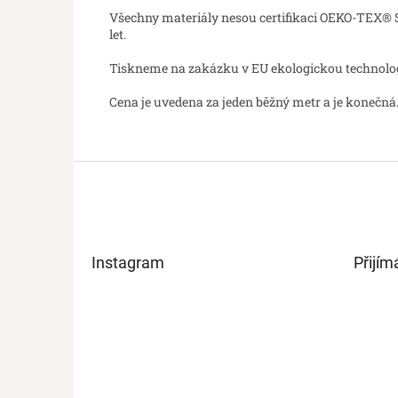
Všechny materiály nesou certifikaci OEKO-TEX® St
let.
Tiskneme na zakázku v EU ekologickou technologií
Cena je uvedena za jeden běžný metr a je konečná.
Z
á
p
a
t
Instagram
Přijím
í