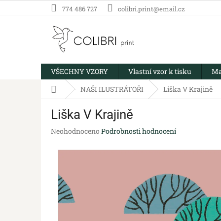
Přejít
774 486 727
colibri.print@email.cz
na
obsah
VŠECHNY VZORY
Vlastní vzor k tisku
Ma
Domů
NAŠI ILUSTRÁTOŘI
Liška V Krajině
Liška V Krajině
Průměrné
Neohodnoceno
Podrobnosti hodnocení
hodnocení
produktu
je
0,0
z
5
hvězdiček.