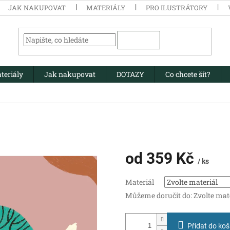
JAK NAKUPOVAT
MATERIÁLY
PRO ILUSTRÁTORY
HLEDAT
teriály
Jak nakupovat
DOTAZY
Co chcete šít?
od
359 Kč
/ ks
Měrná
Materiál
cena:
Můžeme doručit do:
Zvolte mat
Přidat do koš