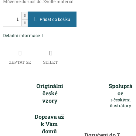
Můžeme doručit do:
Zvolte materiál
Přidat do košíku
Detailní informace
ZEPTAT SE
SDÍLET
Originální
Spoluprá
české
ce
vzory
s českými
ilustrátory
Doprava až
k Vám
domů
Doručení do 7