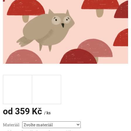
od
359 Kč
/ ks
Měrná
Materiál
cena: