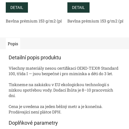
DETAIL
DETAIL
Bavlna prémium 153 g/m2 (přírodní)
Bavlna prémium 153 g/m2 (příro
Bavlněný satén 130 g/m2 (
Popis
Detailní popis produktu
Všechny materiály nesou certifikaci OEKO-TEX® Standard
100, třída I — jsou bezpečné i pro miminka a děti do 3 let.
Tiskneme na zakázku v EU ekologickou technologií s
nízkou spotřebou vody. Dodací lhůta je 8–10 pracovních
dní.
Cena je uvedena za jeden běžný metr a je konečná.
Prodávající není plátce DPH.
Doplňkové parametry