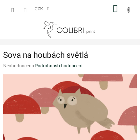
Přejít
NÁKUP
na
CZK
obsah
KOŠÍK
Sova na houbách světlá
Průměrné
Neohodnoceno
Podrobnosti hodnocení
hodnocení
produktu
je
0,0
z
5
hvězdiček.