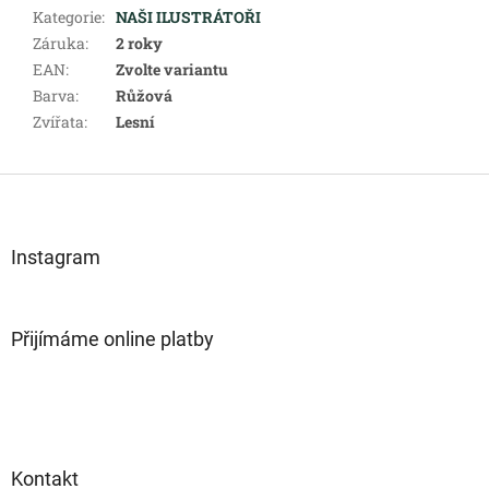
Kategorie
:
NAŠI ILUSTRÁTOŘI
Záruka
:
2 roky
EAN
:
Zvolte variantu
Barva
:
Růžová
Zvířata
:
Lesní
Z
á
p
a
Instagram
t
í
Přijímáme online platby
Kontakt