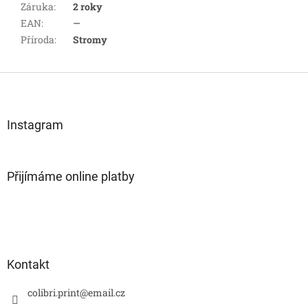
Záruka
:
2 roky
EAN
:
—
Příroda
:
Stromy
Z
á
p
a
Instagram
t
í
Přijímáme online platby
Kontakt
colibri.print
@
email.cz