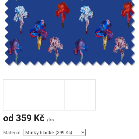
od
359 Kč
/ ks
Měrná
Materiál
cena: