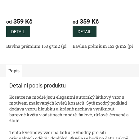
359 Kč
359 Kč
od
od
DETAIL
DETAIL
Bavlna prémium 153 g/m2 (přírodní)
Bavlna prémium 153 g/m2 (příro
Bavlněný satén 130 g/m2 (
Popis
Detailní popis produktu
Kosatce na modré jsou elegantní autorský látkový vzor s
motivem malovaných květů kosatců. Sytě modrý podklad
dodává vzoru hloubku a krásně nechává vyniknout
barevné květy v odstínech modré, fialové, růžové, červené a
žluté.
Tento květinový vzor na látku je vhodný pro šití
originálních oděvů i doplňků. Skvěle se hodí na šaty, sukně,