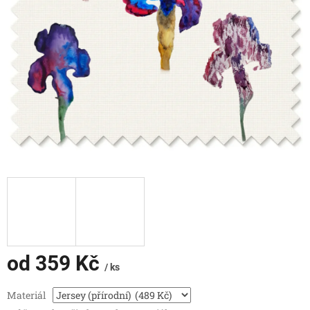
od
359 Kč
/ ks
Měrná
Materiál
cena: