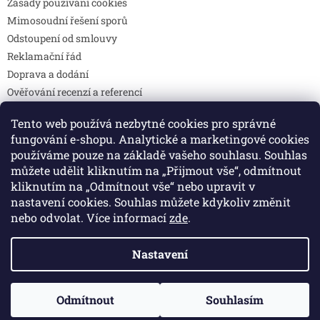
Zásady používání cookies
Mimosoudní řešení sporů
Odstoupení od smlouvy
Reklamační řád
Doprava a dodání
Ověřování recenzí a referencí
Pravidla soutěží
Tento web používá nezbytné cookies pro správné
Prohlášení o shodě
fungování e-shopu. Analytické a marketingové cookies
Způsoby platby
používáme pouze na základě vašeho souhlasu. Souhlas
DOTAZY
můžete udělit kliknutím na „Přijmout vše“, odmítnout
Kontakty
kliknutím na „Odmítnout vše“ nebo upravit v
nastavení cookies. Souhlas můžete kdykoliv změnit
nebo odvolat. Více informací
zde
.
Vytvořil Shoptet
Nastavení
Copyright 2026
Colibri print
. Všechna práva vyhrazena.
Odmítnout
Souhlasím
Upravit nastavení cookies
🚚 Doprava zdarma při objednávce nad 2 000 Kč.