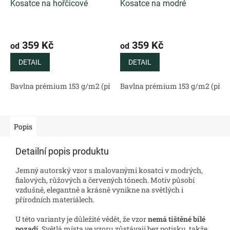
Kosatce na hořčicové
Kosatce na modré
359 Kč
359 Kč
od
od
DETAIL
DETAIL
Bavlna prémium 153 g/m2 (přírodní)
Bavlna prémium 153 g/m2 (příro
Bavlněný satén 130 g/m2 (
Popis
Detailní popis produktu
Jemný autorský vzor s malovanými kosatci v modrých,
fialových, růžových a červených tónech. Motiv působí
vzdušně, elegantně a krásně vynikne na světlých i
přírodních materiálech.
U této varianty je důležité vědět, že vzor
nemá tištěné bílé
pozadí
. Světlá místa ve vzoru zůstávají bez potisku, takže