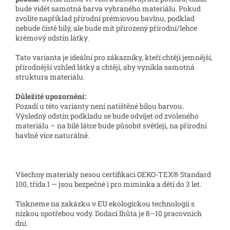
bude vidět samotná barva vybraného materiálu. Pokud
zvolíte například přírodní prémiovou bavlnu, podklad
nebude čistě bílý, ale bude mít přirozený přírodní/lehce
krémový odstín látky.
Tato varianta je ideální pro zákazníky, kteří chtějí jemnější,
přírodnější vzhled látky a chtějí, aby vynikla samotná
struktura materiálu.
Důležité upozornění:
Pozadí u této varianty není natištěné bílou barvou.
Výsledný odstín podkladu se bude odvíjet od zvoleného
materiálu – na bílé látce bude působit světleji, na přírodní
bavlně více naturálně.
Všechny materiály nesou certifikaci OEKO-TEX® Standard
100, třída I — jsou bezpečné i pro miminka a děti do 3 let.
Tiskneme na zakázku v EU ekologickou technologií s
nízkou spotřebou vody. Dodací lhůta je 8–10 pracovních
dní.