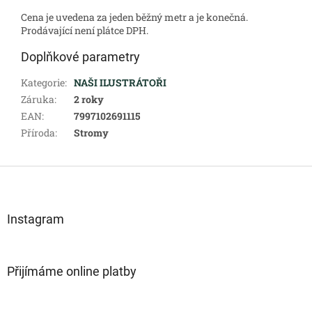
Cena je uvedena za jeden běžný metr a je konečná.
Prodávající není plátce DPH.
Doplňkové parametry
Kategorie
:
NAŠI ILUSTRÁTOŘI
Záruka
:
2 roky
EAN
:
7997102691115
Příroda
:
Stromy
Z
á
p
a
Instagram
t
í
Přijímáme online platby