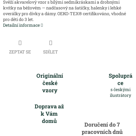
Svěží akvarelový vzor s bílými sedmikráskami a drobnými
kvítky na béžovém — nadčasový na šatičky, halenky i lehké
overálky pro dívky a dámy. OEKO-TEX® certifikováno, vhodné
pro děti do 3 let.
Detailní informace
ZEPTAT SE
SDÍLET
Originální
Spoluprá
české
ce
vzory
s českými
ilustrátory
Doprava až
k Vám
domů
Doručení do 7
pracovních dnů