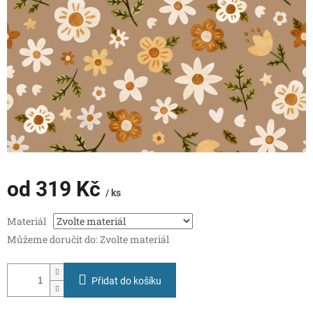
od
319 Kč
/ ks
Měrná
Materiál
cena:
Můžeme doručit do:
Zvolte materiál
Přidat do košíku