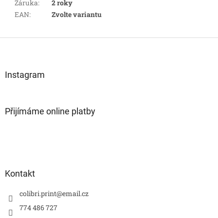
Záruka
:
2 roky
EAN
:
Zvolte variantu
Z
á
p
a
Instagram
t
í
Přijímáme online platby
Kontakt
colibri.print
@
email.cz
774 486 727