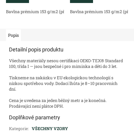
Bavlna prémium 153 g/m2 (přírodní)
Bavlna prémium 153 g/m2 (příro
Bavlněný satén 130 g/m2 (
Popis
Detailní popis produktu
Všechny materiály nesou certifikaci OEKO-TEX® Standard
100, třída I — jsou bezpečné i pro miminka a děti do 3 let.
Tiskneme na zakázku v EU ekologickou technologií s
nízkou spotřebou vody. Dodací lhůta je 8–10 pracovních
dní.
Cena je uvedena za jeden běžný metr a je konečná.
Prodávající není plátce DPH.
Doplňkové parametry
Kategorie
:
VŠECHNY VZORY