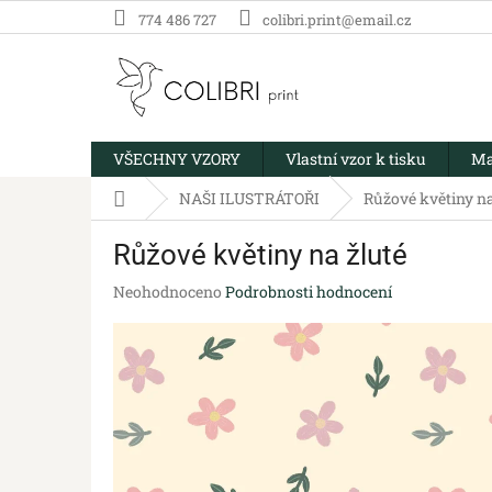
Přejít
774 486 727
colibri.print@email.cz
na
obsah
VŠECHNY VZORY
Vlastní vzor k tisku
Ma
Domů
NAŠI ILUSTRÁTOŘI
Růžové květiny na
Růžové květiny na žluté
Průměrné
Neohodnoceno
Podrobnosti hodnocení
hodnocení
produktu
je
0,0
z
5
hvězdiček.