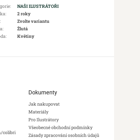
gorie
:
NAŠI ILUSTRÁTOŘI
uka
:
2 roky
:
Zvolte variantu
va
:
Žlutá
oda
:
Květiny
Dokumenty
Jak nakupovat
Materiály
Pro Ilustrátory
Všeobecné obchodní podmínky
/colibri
Zásady zpracování osobních údajů