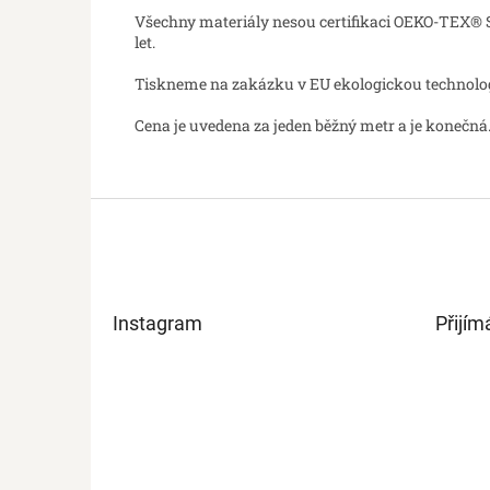
Všechny materiály nesou certifikaci OEKO-TEX® St
let.
Tiskneme na zakázku v EU ekologickou technologií
Cena je uvedena za jeden běžný metr a je konečná.
Z
á
p
a
t
Instagram
Přijím
í