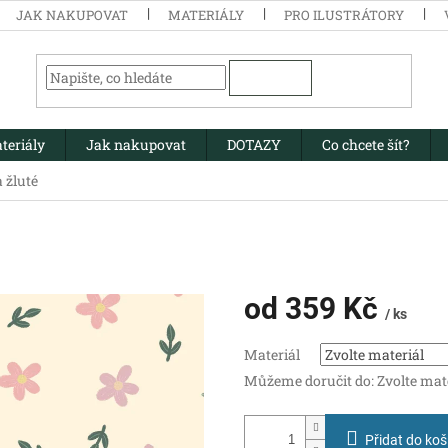
JAK NAKUPOVAT
MATERIÁLY
PRO ILUSTRÁTORY
HLEDAT
teriály
Jak nakupovat
DOTAZY
Co chcete šít?
 žluté
od
359 Kč
/ ks
Měrná
Materiál
cena:
Můžeme doručit do:
Zvolte mat
Přidat do koš