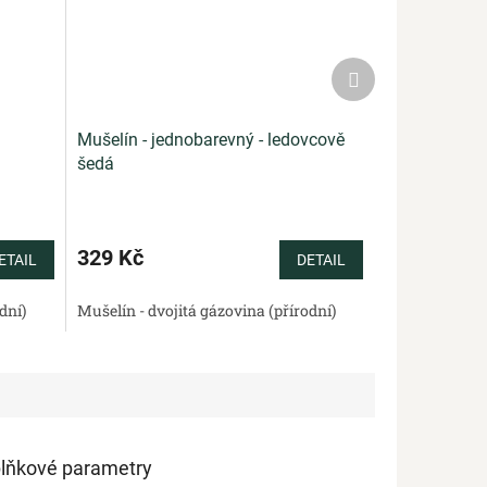
Další
produkt
Mušelín - jednobarevný - ledovcově
šedá
329 Kč
ETAIL
DETAIL
dní)
Bavlněné plátno standard (přírodní)
Mušelín - dvojitá gázovina (přírodní)
Bavlněná panama 220 g/m2 
lňkové parametry