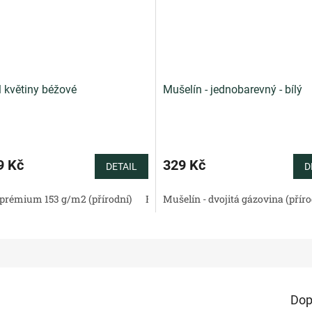
l květiny béžové
Mušelín - jednobarevný - bílý
9 Kč
329 Kč
DETAIL
D
prémium 153 g/m2 (přírodní)
Bavlněný satén 130 g/m2 (přírodní)
Mušelín - dvojitá gázovina (příro
Dop