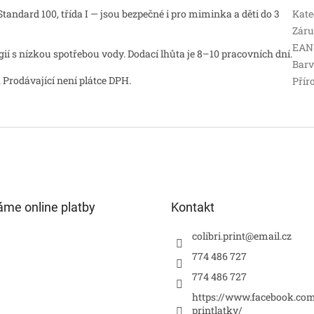
andard 100, třída I — jsou bezpečné i pro miminka a děti do 3
Kate
Zár
EAN
 s nízkou spotřebou vody. Dodací lhůta je 8–10 pracovních dní.
Bar
 Prodávající není plátce DPH.
Přír
áme online platby
Kontakt
colibri.print
@
email.cz
774 486 727
774 486 727
https://www.facebook.com
printlatky/