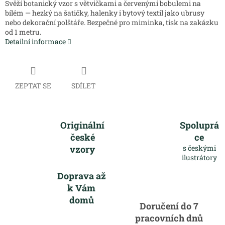
Svěží botanický vzor s větvičkami a červenými bobulemi na
bílém — hezký na šatičky, halenky i bytový textil jako ubrusy
nebo dekorační polštáře. Bezpečné pro miminka, tisk na zakázku
od 1 metru.
Detailní informace
ZEPTAT SE
SDÍLET
Originální
Spoluprá
české
ce
vzory
s českými
ilustrátory
Doprava až
k Vám
domů
Doručení do 7
pracovních dnů