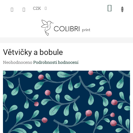
Přejít
NÁKUP
na
CZK
obsah
KOŠÍK
Větvičky a bobule
Průměrné
Neohodnoceno
Podrobnosti hodnocení
hodnocení
produktu
je
0,0
z
5
hvězdiček.