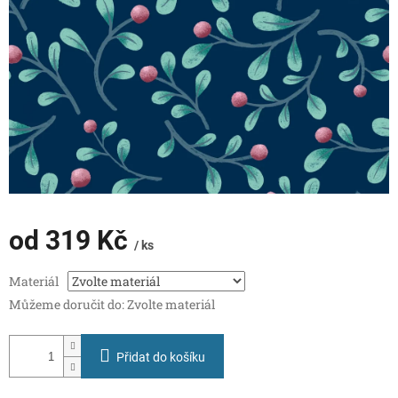
od
319 Kč
/ ks
Měrná
Materiál
cena:
Můžeme doručit do:
Zvolte materiál
Přidat do košíku