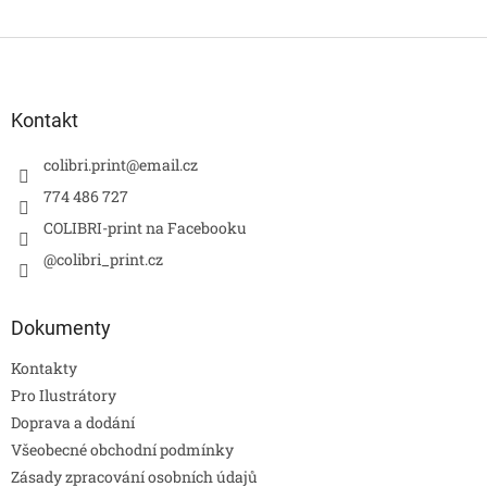
Z
á
p
a
Kontakt
t
í
colibri.print
@
email.cz
774 486 727
COLIBRI-print na Facebooku
@colibri_print.cz
Dokumenty
Kontakty
Pro Ilustrátory
Doprava a dodání
Všeobecné obchodní podmínky
Zásady zpracování osobních údajů