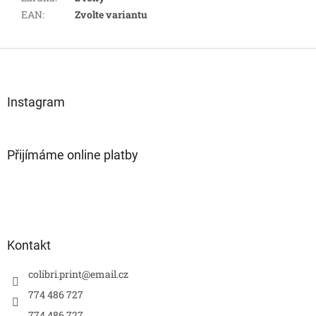
EAN
:
Zvolte variantu
Z
á
p
a
Instagram
t
í
Přijímáme online platby
Kontakt
colibri.print
@
email.cz
774 486 727
774 486 727