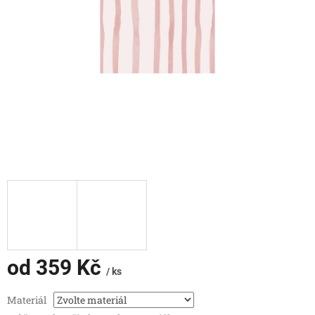
od
359 Kč
/ ks
Měrná
Materiál
cena: