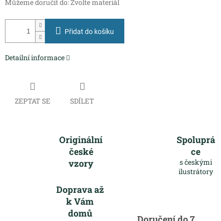
Můžeme doručit do:
Zvolte materiál
Přidat do košíku
Detailní informace
ZEPTAT SE
SDÍLET
Originální
Spoluprá
české
ce
vzory
s českými
ilustrátory
Doprava až
k Vám
domů
Doručení do 7