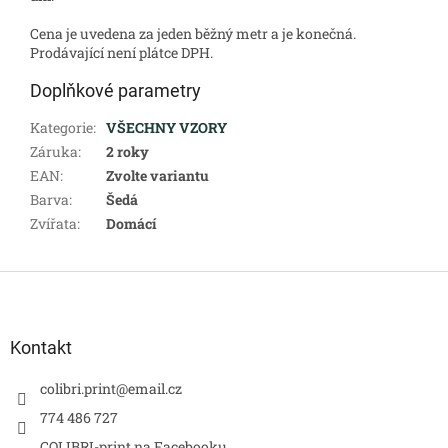
Cena je uvedena za jeden běžný metr a je konečná.
Prodávající není plátce DPH.
Doplňkové parametry
Kategorie
:
VŠECHNY VZORY
Záruka
:
2 roky
EAN
:
Zvolte variantu
Barva
:
Šedá
Zvířata
:
Domácí
Z
á
p
a
Kontakt
t
í
colibri.print
@
email.cz
774 486 727
COLIBRI-print na Facebooku