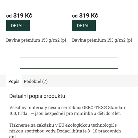
319 Kč
319 Kč
od
od
DETAIL
DETAIL
Bavlna prémium 153 g/m2 (přírodní)
Bavlna prémium 153 g/m2 (příro
Bavlněný satén 130 g/m2 (
ZOBRAZIT VŠECHNY SOUVISEJÍCÍ PRODUKTY
Popis
Podobné (7)
Detailní popis produktu
Všechny materiály nesou certifikaci OEKO-TEX® Standard
100, třída I — jsou bezpečné i pro miminka a děti do 3 let.
Tiskneme na zakázku v EU ekologickou technologií s
nízkou spotřebou vody. Dodací lhůta je 8–10 pracovních
dní.